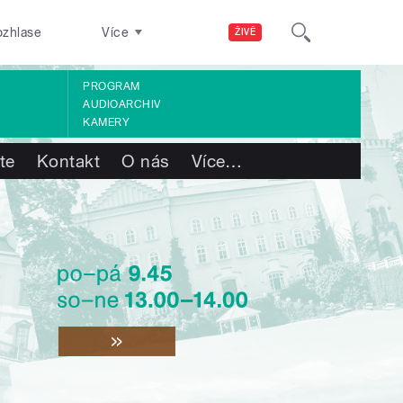
ozhlase
Více
ŽIVĚ
PROGRAM
AUDIOARCHIV
KAMERY
te
Kontakt
O nás
Více
…