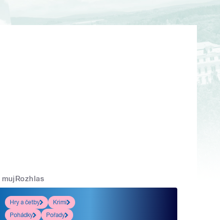
mujRozhlas
Hry a četby
Krimi
Pohádky
Pořady