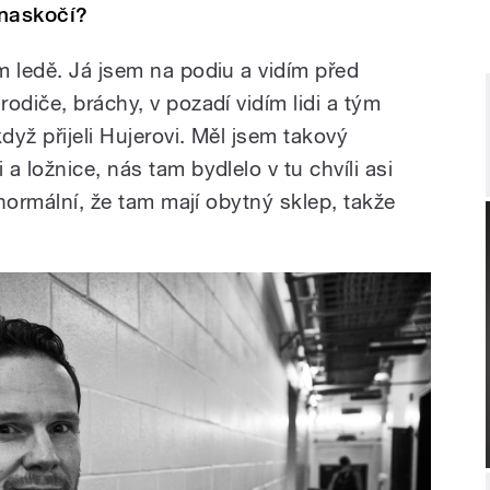
 naskočí?
m ledě. Já jsem na podiu a vidím před
odiče, bráchy, v pozadí vidím lidi a tým
dyž přijeli Hujerovi. Měl jsem takový
a ložnice, nás tam bydlelo v tu chvíli asi
 normální, že tam mají obytný sklep, takže