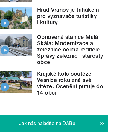
Hrad Vranov je tahákem
pro vyznavače turistiky
i kultury
Obnovená stanice Malá
Skála: Modernizace a
železnice očima ředitele
Správy železnic i starosty
obce
Krajské kolo soutěže
Vesnice roku zná své
vítěze. Ocenění putuje do
14 obcí
Jak nás naladíte na DABu