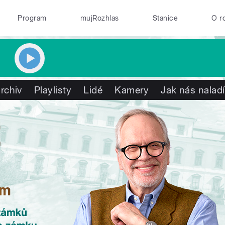
Program
mujRozhlas
Stanice
O r
rchiv
Playlisty
Lidé
Kamery
Jak nás naladí