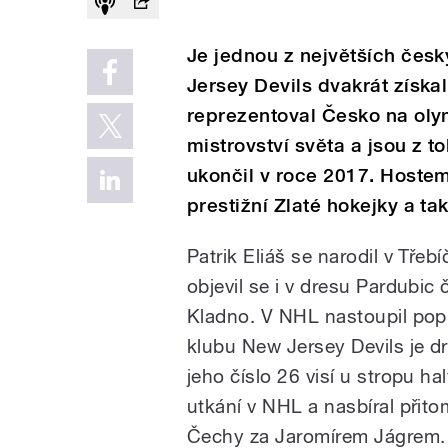
Je jednou z největších čes
Jersey Devils dvakrát získal
reprezentoval Česko na olym
mistrovství světa a jsou z 
ukončil v roce 2017. Hostem 
prestižní Zlaté hokejky a t
Patrik Eliáš se narodil v Třebíč
objevil se i v dresu Pardubic 
Kladno. V NHL nastoupil pop
klubu New Jersey Devils je 
jeho číslo 26 visí u stropu h
utkání v NHL a nasbíral při
Čechy za Jaromírem Jágrem.