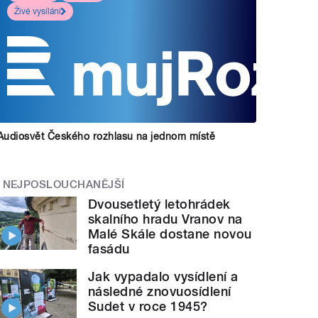
Živé vysílání
Audiosvět Českého rozhlasu na jednom místě
NEJPOSLOUCHANĚJŠÍ
Dvousetletý letohrádek
skalního hradu Vranov na
Malé Skále dostane novou
fasádu
Jak vypadalo vysídlení a
následné znovuosídlení
Sudet v roce 1945?