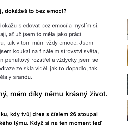
j, dokážeš to bez emocí?
dokážu sledovat bez emocí a myslím si,
aji, ať už jsem to měla jako práci
vu, tak v tom mám vždy emoce. Jsem
jsem koukal na finále mistrovství světa,
n penaltový rozstřel a vždycky jsem se
draze ze skla viděl, jak to dopadlo, tak
dělaly srandu.
ný, mám díky němu krásný život.
ku, kdy tvůj dres s číslem 26 stoupal
ského týmu. Když si na ten moment teď