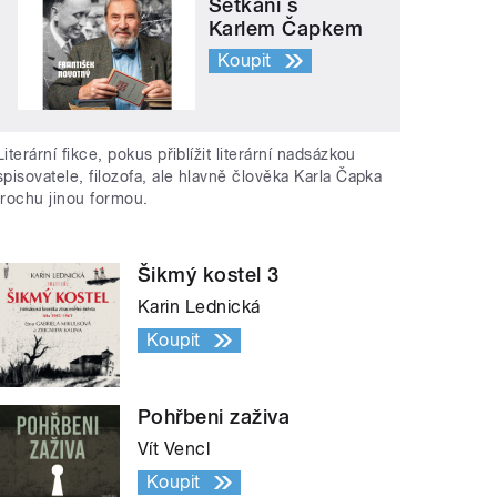
Setkání s
Karlem Čapkem
Koupit
Literární fikce, pokus přiblížit literární nadsázkou
spisovatele, filozofa, ale hlavně člověka Karla Čapka
trochu jinou formou.
Šikmý kostel 3
Karin Lednická
Koupit
Pohřbeni zaživa
Vít Vencl
Koupit