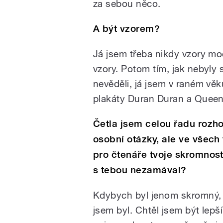
za sebou něco.
A být vzorem?
Já jsem třeba nikdy vzory mo
vzory. Potom tím, jak nebyly 
nevěděli, já jsem v raném věk
plakáty Duran Duran a Queen,
Četla jsem celou řadu rozhov
osobní otázky, ale ve všec
pro čtenáře tvoje skromnost
s tebou nezamával?
Kdybych byl jenom skromný, 
jsem byl. Chtěl jsem být lepší 