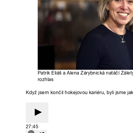
Patrik Eliáš a Alena Zárybnická natáčí Zálet
rozhlas
Když jsem končil hokejovou kariéru, byli jsme jako
27:45