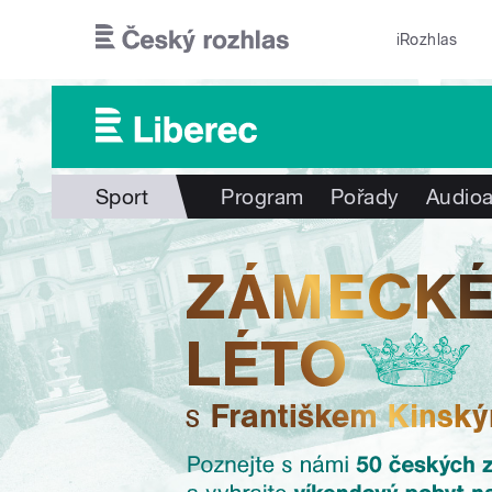
Přejít k hlavnímu obsahu
iRozhlas
Sport
Program
Pořady
Audioa