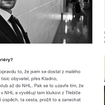
riéry?
opravdu to, že jsem se dostal z malého
 tisíc obyvatel, přes Kladno,
klub až do NHL. Pak se to uzavře tím, že
v NHL a vyvěšují tam klukovi z Třebíče
í úspěch, ta cesta, prožít to a zanechat