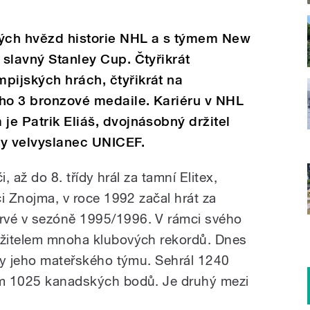
kých hvězd historie NHL a s týmem New
 slavný Stanley Cup. Čtyřikrát
pijských hrách, čtyřikrát na
toho 3 bronzové medaile. Kariéru v NHL
je Patrik Eliáš, dvojnásobný držitel
aky velvyslanec UNICEF.
i, až do 8. třídy hrál za tamní Elitex,
či Znojma, v roce 1992 začal hrát za
rvé v sezóně 1995/1996. V rámci svého
držitelem mnoha klubových rekordů. Dnes
aly jeho mateřského týmu. Sehrál 1240
tom 1025 kanadských bodů. Je druhý mezi