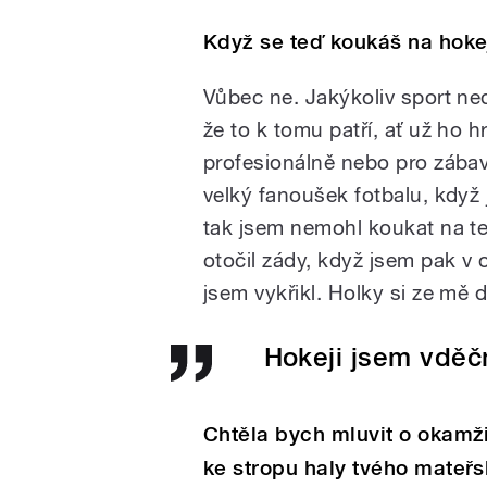
Když se teď koukáš na hoke
Vůbec ne. Jakýkoliv sport ne
že to k tomu patří, ať už ho hr
profesionálně nebo pro zába
velký fanoušek fotbalu, když 
tak jsem nemohl koukat na te
otočil zády, když jsem pak v o
jsem vykřikl. Holky si ze mě 
Hokeji jsem vděč
Chtěla bych mluvit o okamži
ke stropu haly tvého mateř