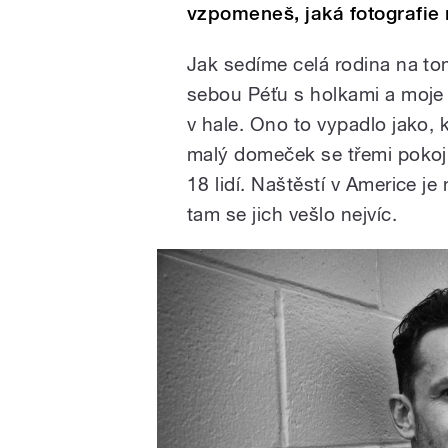
vzpomeneš, jaká fotografie
Jak sedíme celá rodina na to
sebou Péťu s holkami a moje r
v hale. Ono to vypadlo jako, k
malý domeček se třemi pokoji 
18 lidí. Naštěstí v Americe je
tam se jich vešlo nejvíc.