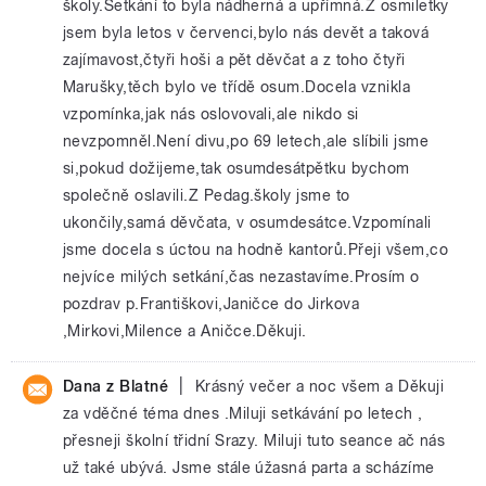
školy.Setkání to byla nádherná a upřímná.Z osmiletky
jsem byla letos v červenci,bylo nás devět a taková
zajímavost,čtyři hoši a pět děvčat a z toho čtyři
Marušky,těch bylo ve třídě osum.Docela vznikla
vzpomínka,jak nás oslovovali,ale nikdo si
nevzpomněl.Není divu,po 69 letech,ale slíbili jsme
si,pokud dožijeme,tak osumdesátpětku bychom
společně oslavili.Z Pedag.školy jsme to
ukončily,samá děvčata, v osumdesátce.Vzpomínali
jsme docela s úctou na hodně kantorů.Přeji všem,co
nejvíce milých setkání,čas nezastavíme.Prosím o
pozdrav p.Františkovi,Janičce do Jirkova
,Mirkovi,Milence a Aničce.Děkuji.
|
Dana z Blatné
Krásný večer a noc všem a Děkuji
za vděčné téma dnes .Miluji setkávání po letech ,
přesneji školní třidní Srazy. Miluji tuto seance ač nás
už také ubývá. Jsme stále úžasná parta a scházíme