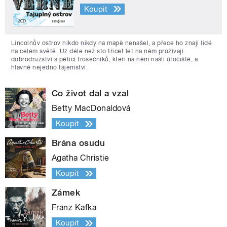
Koupit
Lincolnův ostrov nikdo nikdy na mapě nenašel, a přece ho znají lidé
na celém světě. Už déle než sto třicet let na něm prožívají
dobrodružství s pěticí trosečníků, kteří na něm našli útočiště, a
hlavně nejedno tajemství.
Co život dal a vzal
Betty MacDonaldová
Koupit
Brána osudu
Agatha Christie
Koupit
Zámek
Franz Kafka
Koupit