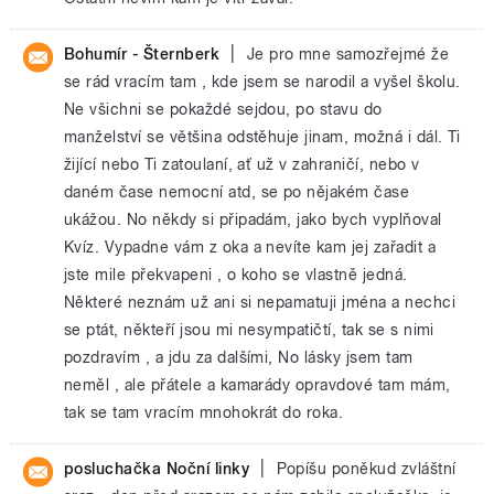
|
Bohumír - Šternberk
Je pro mne samozřejmé že
se rád vracím tam , kde jsem se narodil a vyšel školu.
Ne všichni se pokaždé sejdou, po stavu do
manželství se většina odstěhuje jinam, možná i dál. Ti
žijící nebo Ti zatoulaní, ať už v zahraničí, nebo v
daném čase nemocní atd, se po nějakém čase
ukážou. No někdy si připadám, jako bych vyplňoval
Kvíz. Vypadne vám z oka a nevíte kam jej zařadit a
jste mile překvapeni , o koho se vlastně jedná.
Některé neznám už ani si nepamatuji jména a nechci
se ptát, někteří jsou mi nesympatičtí, tak se s nimi
pozdravím , a jdu za dalšími, No lásky jsem tam
neměl , ale přátele a kamarády opravdové tam mám,
tak se tam vracím mnohokrát do roka.
|
posluchačka Noční linky
Popíšu poněkud zvláštní