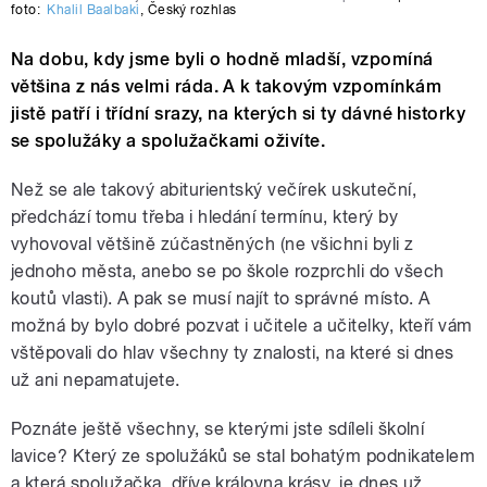
foto:
Khalil Baalbaki
,
Český rozhlas
Na dobu, kdy jsme byli o hodně mladší, vzpomíná
většina z nás velmi ráda. A k takovým vzpomínkám
jistě patří i třídní srazy, na kterých si ty dávné historky
se spolužáky a spolužačkami oživíte.
Než se ale takový abiturientský večírek uskuteční,
předchází tomu třeba i hledání termínu, který by
vyhovoval většině zúčastněných (ne všichni byli z
jednoho města, anebo se po škole rozprchli do všech
koutů vlasti). A pak se musí najít to správné místo. A
možná by bylo dobré pozvat i učitele a učitelky, kteří vám
vštěpovali do hlav všechny ty znalosti, na které si dnes
už ani nepamatujete.
Poznáte ještě všechny, se kterými jste sdíleli školní
lavice? Který ze spolužáků se stal bohatým podnikatelem
a která spolužačka, dříve královna krásy, je dnes už