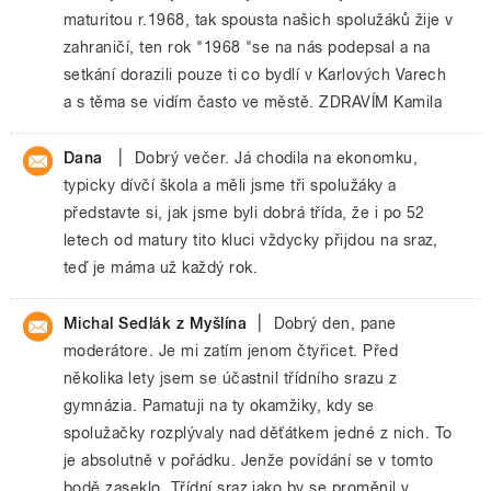
maturitou r.1968, tak spousta našich spolužáků žije v
zahraničí, ten rok "1968 "se na nás podepsal a na
setkání dorazili pouze ti co bydlí v Karlových Varech
a s těma se vidím často ve městě. ZDRAVÍM Kamila
|
Dana
Dobrý večer. Já chodila na ekonomku,
typicky dívčí škola a měli jsme tři spolužáky a
představte si, jak jsme byli dobrá třída, že i po 52
letech od matury tito kluci vždycky přijdou na sraz,
teď je máma už každý rok.
|
Michal Sedlák z Myšlína
Dobrý den, pane
moderátore. Je mi zatím jenom čtyřicet. Před
několika lety jsem se účastnil třídního srazu z
gymnázia. Pamatuji na ty okamžiky, kdy se
spolužačky rozplývaly nad děťátkem jedné z nich. To
je absolutně v pořádku. Jenže povídání se v tomto
bodě zaseklo. Třídní sraz jako by se proměnil v