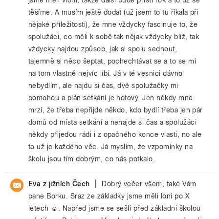
těšíme. A musím ještě dodat (už jsem to tu říkala při
nějaké příležitosti), že mne vždycky fascinuje to, že
spolužáci, co měli k sobě tak nějak vždycky blíž, tak
vždycky najdou způsob, jak si spolu sednout,
tajemně si něco šeptat, pochechtávat se a to se mi
na tom vlastně nejvíc líbí. Já v té vesnici dávno
nebydlím, ale najdu si čas, dvě spolužačky mi
pomohou a plán setkání je hotový. Jen někdy mne
mrzí, že třeba nepřijde někdo, kdo bydlí třeba jen pár
domů od místa setkání a nenajde si čas a spolužáci
někdy přijedou rádi i z opačného konce vlasti, no ale
to už je každého věc. Já myslím, že vzpomínky na
školu jsou tím dobrým, co nás potkalo.
|
Eva z jižních Čech
Dobrý večer všem, také Vám
pane Borku. Sraz ze základky jsme měli loni po X
letech ☺. Napřed jsme se sešli před základní školou