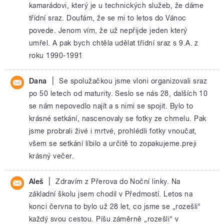
kamarádovi, který je u technických služeb, že dáme
třídní sraz. Doufám, že se mi to letos do Vánoc
povede. Jenom vím, že už nepřijde jeden který
umřel. A pak bych chtěla udělat třídní sraz s 9.A. z
roku 1990-1991
|
Dana
Se spolužačkou jsme vloni organizovali sraz
po 50 letech od maturity. Seslo se nás 28, dalších 10
se nám nepovedlo najít a s nimi se spojit. Bylo to
krásné setkání, nascenovaly se fotky ze chmelu. Pak
jsme probrali živé i mrtvé, prohlédli fotky vnoučat,
všem se setkání líbilo a určitě to zopakujeme.preji
krásný večer.
|
Aleš
Zdravím z Přerova do Noční linky. Na
základní školu jsem chodil v Předmostí. Letos na
konci června to bylo už 28 let, co jsme se „rozešli“
každý svou cestou. Píšu záměrně „rozešli“ v