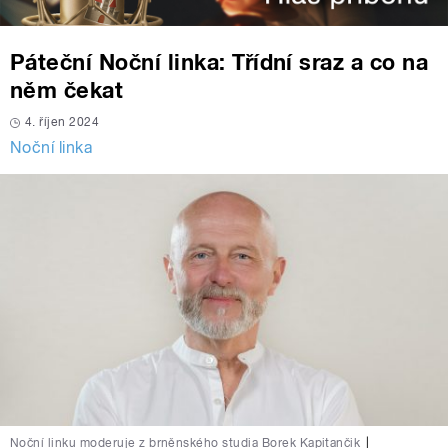
Páteční Noční linka: Třídní sraz a co na
něm čekat
4. říjen 2024
Noční linka
Noční linku moderuje z brněnského studia Borek Kapitančik
|