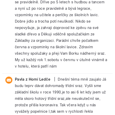
se pravidelně. Dříve po 5 letech s hudbou a tancem
a nyní už po roce pravidelně a bývá legrace,
vzpomínky na učitele a perlčky ze školních lavic.
Dobre jidlo a trocha potí neuškodí. Nikdo se
nepovyšuje, ja zahraji doprovod ke zpěvu na své
sladké dřevo a Děkuji vděčně spolužačkám ze
Základky za organizaci. Parádní chvíle počatkem
června a vzpominky na školní lavice. Zdravím
všechny spolužaky a přeji Vam Borku nádherný sraz.
My už každý rok 1.sobotu v červnu v útulné vinárně a
v hotelu, která patří nám
|
Pavla z Horní Ledče
Dnešní téma mně zaujalo Já
budu teprv dávat dohromady třídní sraz. Vyšli sme
základní školu v roce 1990,je to asi 6 let kdy jsem už
měla skoro hotový třídní sraz,ale neuskutečnil se,
protože přišla koronavira. Tak včera když u nás
vyvážely popelnice l,tak sem v rychlosti řekla