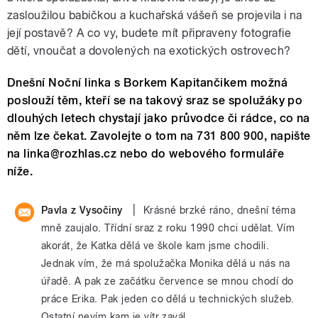
zasloužilou babičkou a kuchařská vášeň se projevila i na
její postavě? A co vy, budete mít připraveny fotografie
dětí, vnoučat a dovolených na exotických ostrovech?
Dnešní Noční linka s Borkem Kapitančikem možná
poslouží těm, kteří se na takový sraz se spolužáky po
dlouhých letech chystají jako průvodce či rádce, co na
něm lze čekat. Zavolejte o tom na 731 800 900, napište
na linka@rozhlas.cz nebo do webového formuláře
níže.
|
Pavla z Vysočiny
Krásné brzké ráno, dnešní téma
mně zaujalo. Třídní sraz z roku 1990 chci udělat. Vím
akorát, že Katka dělá ve škole kam jsme chodili.
Jednak vím, že má spolužačka Monika dělá u nás na
úřadě. A pak ze začátku července se mnou chodí do
práce Erika. Pak jeden co dělá u technických služeb.
Ostatní nevím kam je vítr zavál.