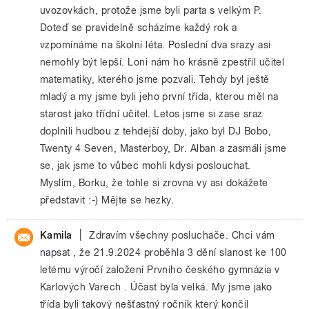
uvozovkách, protože jsme byli parta s velkým P.
Doteď se pravidelně scházíme každý rok a
vzpomínáme na školní léta. Poslední dva srazy asi
nemohly být lepší. Loni nám ho krásně zpestřil učitel
matematiky, kterého jsme pozvali. Tehdy byl ještě
mladý a my jsme byli jeho první třída, kterou měl na
starost jako třídní učitel. Letos jsme si zase sraz
doplnili hudbou z tehdejší doby, jako byl DJ Bobo,
Twenty 4 Seven, Masterboy, Dr. Alban a zasmáli jsme
se, jak jsme to vůbec mohli kdysi poslouchat.
Myslím, Borku, že tohle si zrovna vy asi dokážete
představit :-) Mějte se hezky.
|
Kamila
Zdravím všechny posluchače. Chci vám
napsat , že 21.9.2024 proběhla 3 dění slanost ke 100
letému výročí založení Prvního českého gymnázia v
Karlových Varech . Účast byla velká. My jsme jako
třída byli takový nešťastný ročník který končil