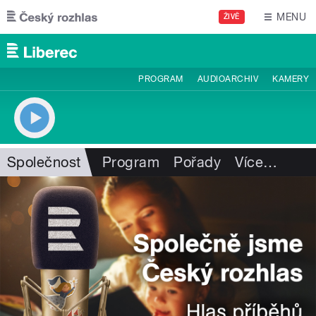
Přejít k hlavnímu obsahu
MENU
ŽIVĚ
PROGRAM
AUDIOARCHIV
KAMERY
Společnost
Program
Pořady
Více
…