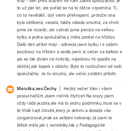
sraz - den před srazem se nám zabila spolužačka, je
to už pár let, ale pořád se na to těžce vzpomíná. Ti,
co to nevěděli, byli velmi překvapení, protože ona
byla oblíbená, veselá, takže nálada smutná, za chvíli
jsme se rozešli, ale vybrali jsme peníze na velkou
kytku a jedna spolužačka ji měla zaněst na hřbitov.
Další den přišel mejl - odnesla jsem kytku i s vašimi
pozdravy na hřbitov a sedla jsem si večer na balkon a
jak se tak dívám na hvězdy, najednou mi spadlo na
obličej pár kapek z oblohy. Bylo to rozloučení od naší
spolužačky. Je to smutný, ale velmi zvláštní příběh.
|
Maruška,sev.Čechy
Hezký večer Vám i všem
posluchačům.Jsem ročník čtyřicet.Na srazy jsem
vždy ráda jezdila,ale má to jednu podmínku,musí se v
té třídě najít člověk,který je aktivní a dokáže vše
zorganizovat,jinak se setkání nekonají.Já jsem to
štěstí měla jak z osmiletky,tak z Pedagogické