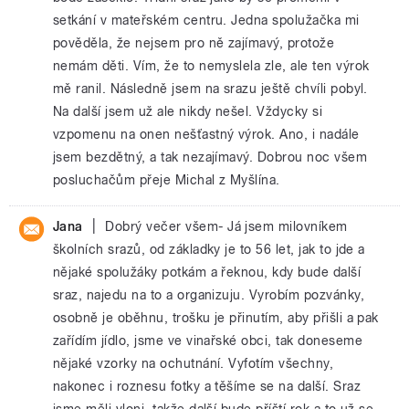
setkání v mateřském centru. Jedna spolužačka mi
pověděla, že nejsem pro ně zajímavý, protože
nemám děti. Vím, že to nemyslela zle, ale ten výrok
mě ranil. Následně jsem na srazu ještě chvíli pobyl.
Na další jsem už ale nikdy nešel. Vždycky si
vzpomenu na onen nešťastný výrok. Ano, i nadále
jsem bezdětný, a tak nezajímavý. Dobrou noc všem
posluchačům přeje Michal z Myšlína.
|
Jana
Dobrý večer všem- Já jsem milovníkem
školních srazů, od základky je to 56 let, jak to jde a
nějaké spolužáky potkám a řeknou, kdy bude další
sraz, najedu na to a organizuju. Vyrobím pozvánky,
osobně je oběhnu, trošku je přinutím, aby přišli a pak
zařídím jídlo, jsme ve vinařské obci, tak doneseme
nějaké vzorky na ochutnání. Vyfotím všechny,
nakonec i roznesu fotky a těšíme se na další. Sraz
jsme měli vloni, takže další bude příští rok a to už se