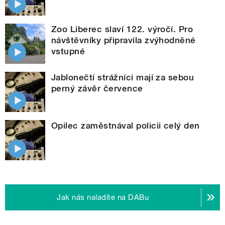
Zoo Liberec slaví 122. výročí. Pro
návštěvníky připravila zvýhodněné
vstupné
Jablonečtí strážníci mají za sebou
perný závěr července
Opilec zaměstnával policii celý den
Jak nás naladíte na DABu