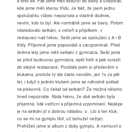
a fotili se. Pak jsme měli exkurzi do školy a uvažovali,
kde jsme měli kterou třídu. Je fakt, že jsem jednu
spolužačku vůbec nepoznala a vlastně dodnes,
nevím, kdo to byl. Ale normálně jsme se baviy. Potom
následovalo setkání, s večeří a přípitkem, v
restauraci nad řekou. Sešli jsme se spolužáci z A i B
třídy. Příjemně jsme popovídali a zavzpomínali. Před
dvěma lety jsme měli setkání z gymnázia. Sešli jsme
se před budouvou gymnázia, opět fotili a pak vyrazili
do stejné restaurace. Povídala jsem si především s
klukama, protože ty tak často nevidím, jen 1x za pět
let, i když s jedním klukem jsme se náhodně potkali
na pískovně. Co čekat od setkání? Že možná někoho
hned nepoznáte. Ráda řeknu, že obě setkání byla
příjemná, lidé vstřícní a příjemná vzpomínání. Nejlépe
je na setkání jít s dobrou náladou ☺. (Jo a ten kluk,
co se mi na gymplu líbil, už bohužel nežije).
Prohlíželi jsme si album z doby gymplu. A nemluvit o