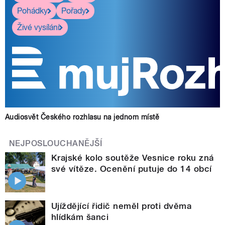
Pohádky
Pořady
Živé vysílání
Audiosvět Českého rozhlasu na jednom místě
NEJPOSLOUCHANĚJŠÍ
Krajské kolo soutěže Vesnice roku zná
své vítěze. Ocenění putuje do 14 obcí
Ujíždějící řidič neměl proti dvěma
hlídkám šanci