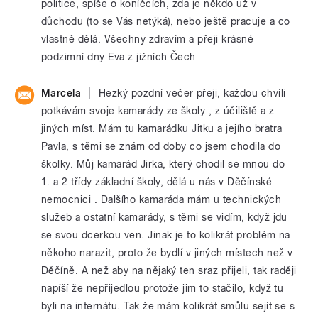
politice, spíše o koníčcích, zda je někdo už v
důchodu (to se Vás netýká), nebo ještě pracuje a co
vlastně dělá. Všechny zdravím a přeji krásné
podzimní dny Eva z jižních Čech
|
Marcela
Hezký pozdní večer přeji, každou chvíli
potkávám svoje kamarády ze školy , z účiliště a z
jiných míst. Mám tu kamarádku Jitku a jejího bratra
Pavla, s těmi se znám od doby co jsem chodila do
školky. Můj kamarád Jirka, který chodil se mnou do
1. a 2 třídy základní školy, dělá u nás v Děčínské
nemocnici . Dalšího kamaráda mám u technických
služeb a ostatní kamarády, s těmi se vidím, když jdu
se svou dcerkou ven. Jinak je to kolikrát problém na
někoho narazit, proto že bydlí v jiných místech než v
Děčíně. A než aby na nějaký ten sraz přijeli, tak raději
napíší že nepřijedlou protože jim to stačilo, když tu
byli na internátu. Tak že mám kolikrát smůlu sejít se s