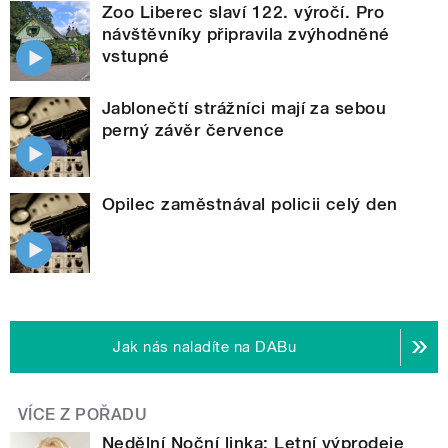
Zoo Liberec slaví 122. výročí. Pro
návštěvníky připravila zvýhodněné
vstupné
Jablonečtí strážníci mají za sebou
perný závěr července
Opilec zaměstnával policii celý den
Jak nás naladíte na DABu
VÍCE Z POŘADU
Nedělní Noční linka: Letní výprodeje