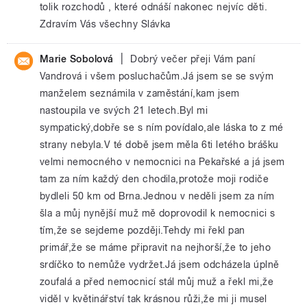
tolik rozchodů , které odnáší nakonec nejvíc děti.
Zdravím Vás všechny Slávka
|
Marie Sobolová
Dobrý večer přeji Vám paní
Vandrová i všem posluchačům.Já jsem se se svým
manželem seznámila v zaměstání,kam jsem
nastoupila ve svých 21 letech.Byl mi
sympatický,dobře se s ním povídalo,ale láska to z mé
strany nebyla.V té době jsem měla 6ti letého brášku
velmi nemocného v nemocnici na Pekařské a já jsem
tam za ním každý den chodila,protože moji rodiče
bydleli 50 km od Brna.Jednou v neděli jsem za ním
šla a můj nynější muž mě doprovodil k nemocnici s
tím,že se sejdeme později.Tehdy mi řekl pan
primář,že se máme připravit na nejhorší,že to jeho
srdíčko to nemůže vydržet.Já jsem odcházela úplně
zoufalá a před nemocnicí stál můj muž a řekl mi,že
viděl v květinářství tak krásnou růži,že mi ji musel