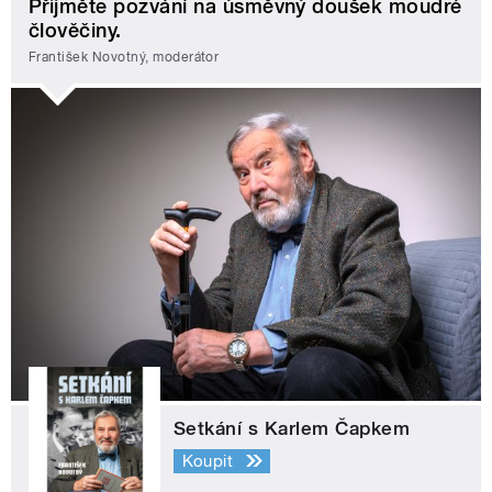
Přijměte pozvání na úsměvný doušek moudré
člověčiny.
František Novotný, moderátor
Setkání s Karlem Čapkem
Koupit