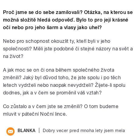
Proč jsme se do sebe zamilovali? Otázka, na kterou se
možná složitě hledá odpověď. Bylo to pro její krásné
oči nebo pro jeho šarm a vlasy jako uhel?
Nebo pro schopnost okouzlit ty, kteří byli v jeho
společnosti? Měli jste podobné či stejné názory na svět a
na život?
A jak moc se on či ona během společného života
změnili?
Jaký byl důvod toho, že jste spolu i po těch
letech vydrželi nebo naopak nevydrželi? Žijete-li spolu
dodnes, jak a v čem se proměnil váš vztah?
Co zůstalo a v čem jste se změnili?
O tom budeme
mluvit v páteční Noční lince.
|
BLANKA
Dobry vecer pred mnoha lety jsem mela