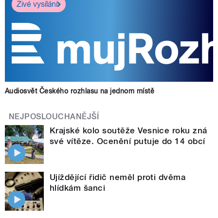
Živé vysílání
Audiosvět Českého rozhlasu na jednom místě
NEJPOSLOUCHANĚJŠÍ
Krajské kolo soutěže Vesnice roku zná
své vítěze. Ocenění putuje do 14 obcí
Ujíždějící řidič neměl proti dvěma
hlídkám šanci