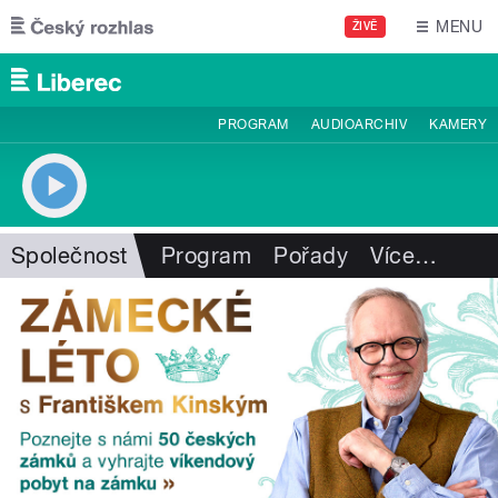
Přejít k hlavnímu obsahu
MENU
ŽIVĚ
PROGRAM
AUDIOARCHIV
KAMERY
Společnost
Program
Pořady
Více
…