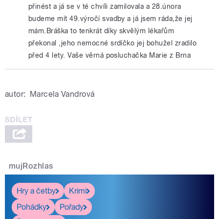
přinést a já se v té chvíli zamilovala a 28.února
budeme mít 49.výročí svadby a já jsem ráda,že jej
mám.Bráška to tenkrát díky skvělým lékařům
překonal ,jeho nemocné srdíčko jej bohužel zradilo
před 4 lety. Vaše věrná posluchačka Marie z Brna
autor:
Marcela Vandrová
mujRozhlas
Hry a četby
Krimi
Pohádky
Pořady