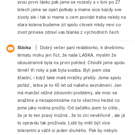
svou prvni lásku pak jsme se rozesly a v loni po 27
letech jsme se opet potkaly a mame sice kazdy sve
zivoty ale i tak si mame o cem povidat treba nekdy na
stara kolena budeme zit spolu clovek nikdy nevi co
zivot prinese zdraví vas blanka z východních čech
|
Slávka
Dobrý večer paní redaktorko, k dnešnímu
tématu mohu jen říct, že naše LASKA, myslím že
oboustranně byla na první pohled. Chodili jsme spolu
téměř tři roky a pak byla svatba. Byli jsem oba
šťastní, i když také malé mráčky přešly. Jsme spolu
pořád , letos je to 45 let od našeho seznámení. Jen
má manžel vážné zdravotní problémy, ale moc se
snažíme a nezapomínáme na to všechno hezké co
jsme jako rodina prožily. Od začátku jsem to cítila ,
že je to ten pravý možná , že to zní nevěřícně , ale já
to opravdu tak prožívala. Lidé by měli být více
tolerantní a vážit si jeden druhého. Pak by nebylo