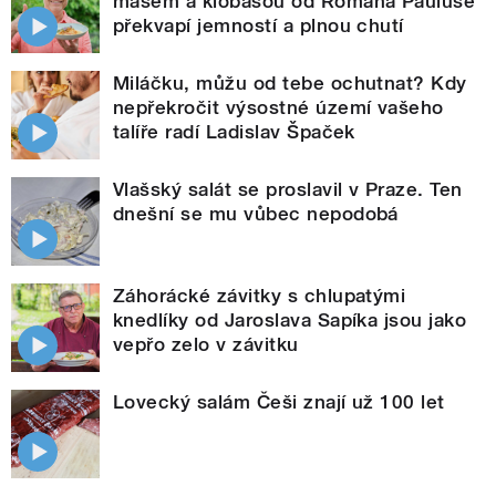
masem a klobásou od Romana Pauluse
překvapí jemností a plnou chutí
Miláčku, můžu od tebe ochutnat? Kdy
nepřekročit výsostné území vašeho
talíře radí Ladislav Špaček
Vlašský salát se proslavil v Praze. Ten
dnešní se mu vůbec nepodobá
Záhorácké závitky s chlupatými
knedlíky od Jaroslava Sapíka jsou jako
vepřo zelo v závitku
Lovecký salám Češi znají už 100 let