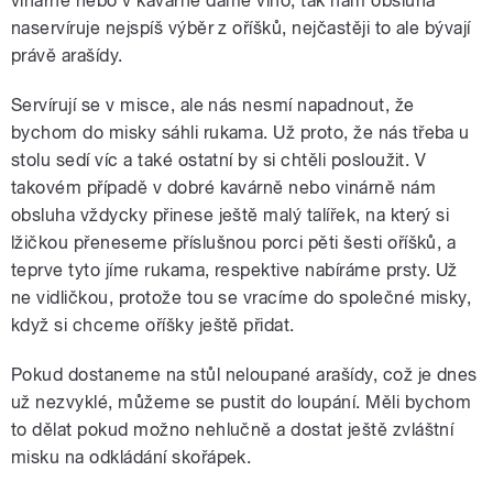
vinárně nebo v kavárně dáme víno, tak nám obsluha
naservíruje nejspíš výběr z oříšků, nejčastěji to ale bývají
právě arašídy.
Servírují se v misce, ale nás nesmí napadnout, že
bychom do misky sáhli rukama. Už proto, že nás třeba u
stolu sedí víc a také ostatní by si chtěli posloužit. V
takovém případě v dobré kavárně nebo vinárně nám
obsluha vždycky přinese ještě malý talířek, na který si
lžičkou přeneseme příslušnou porci pěti šesti oříšků, a
teprve tyto jíme rukama, respektive nabíráme prsty. Už
ne vidličkou, protože tou se vracíme do společné misky,
když si chceme oříšky ještě přidat.
Pokud dostaneme na stůl neloupané arašídy, což je dnes
už nezvyklé, můžeme se pustit do loupání. Měli bychom
to dělat pokud možno nehlučně a dostat ještě zvláštní
misku na odkládání skořápek.