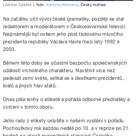
Ladislav Špaček
|
foto:
Karolína Němcová
,
Český rozhlas
Na začátku učil vývoj české gramatiky, později se stal
redaktorem a moderátorem v Československé televizi.
Nejznámější byl ovšem jeho post tiskového mluvčího
prezidenta republiky Václava Havla mezi lety 1992 a
2003.
Během této doby se účastnil bezpočtu společenských
událostí vrcholného charakteru. Navštívil více než
padesát zemí světa, setkal se s desítkami prezidentů,
králů a jiných hlav států.
Dnes píše knihy o etiketě a pořádá odborné přednášky a
cvičení v tomto oboru.
Jeho rady z etikety uslyšíte v našem vysílání v pořadu
Pochoutkový rok každou neděli po 10. a v repríze po 21.
hodině na všech regionálních stanicích Českého