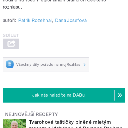
rozhlasu.
autoři:
Patrik Rozehnal
,
Dana Josefová
Všechny díly pořadu na mujRozhlas
Jak nás naladíte na DABu
NEJNOVĚJŠÍ RECEPTY
Tvarohové taštičky plněné mletým