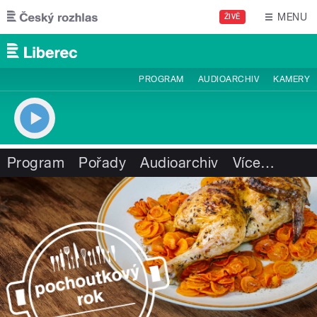
Přejít k hlavnímu obsahu
MENU
ŽIVĚ
PROGRAM
AUDIOARCHIV
KAMERY
Program
Pořady
Audioarchiv
Více
…