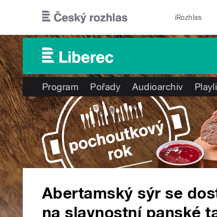
Přejít k hlavnímu obsahu
iRozhlas
Program
Pořady
Audioarchiv
Playl
Abertamský sýr se dost
na slavnostní panské t