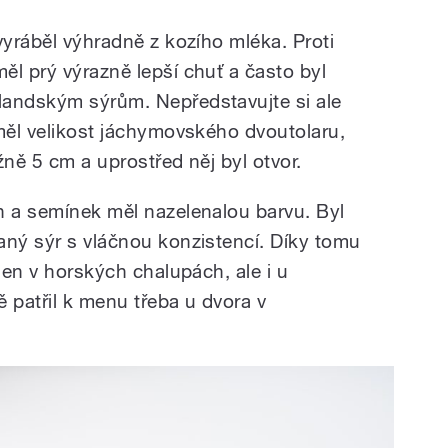
vyráběl výhradně z kozího mléka. Proti
ěl prý výrazně lepší chuť a často byl
landským sýrům. Nepředstavujte si ale
 měl velikost jáchymovského dvoutolaru,
žně 5 cm a uprostřed něj byl otvor.
n a semínek měl nazelenalou barvu. Byl
aný sýr s vláčnou konzistencí. Díky tomu
ejen v horských chalupách, ale i u
ě patřil k menu třeba u dvora v