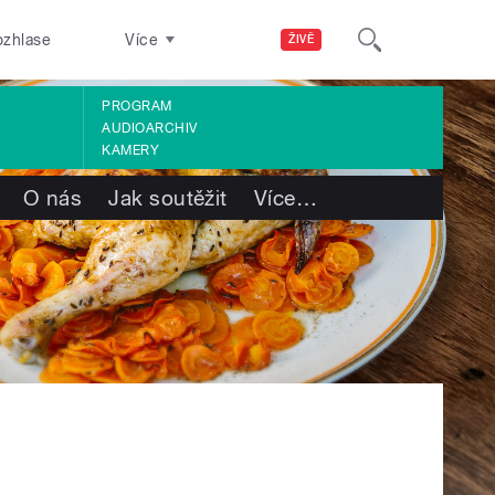
ozhlase
Více
ŽIVĚ
PROGRAM
AUDIOARCHIV
KAMERY
O nás
Jak soutěžit
Více
…