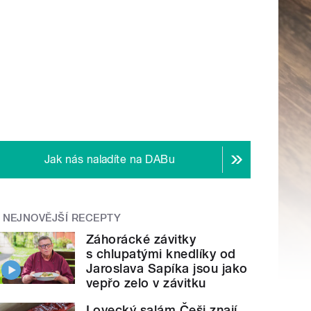
Jak nás naladíte na DABu
NEJNOVĚJŠÍ RECEPTY
Záhorácké závitky
s chlupatými knedlíky od
Jaroslava Sapíka jsou jako
vepřo zelo v závitku
Lovecký salám Češi znají