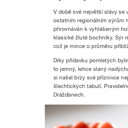
V době své největší slávy se 
ostatním regionálním sýrům m
přirovnáván k vyhlášeným ho
klasické žluté bochníky. Sýr
což je mince o průměru přibli
Díky přídavku pomletých byli
to jemný, lehce slaný nadých
si našel brzy své příznivce n
šlechtických tabulí. Pravideln
Drážďanech.