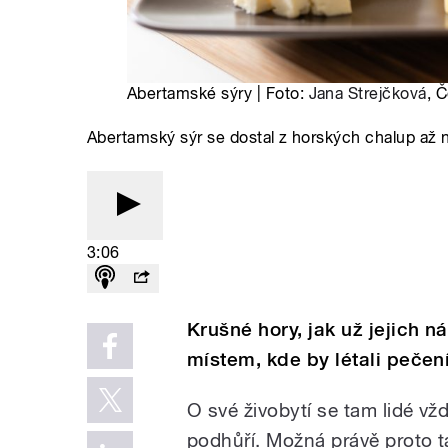
Abertamské sýry | Foto:
Jana Strejčková
, 
Abertamský sýr se dostal z horských chalup až n
3:06
Krušné hory, jak už jejich n
místem, kde by létali pečení
O své živobytí se tam lidé vžd
podhůří. Možná právě proto t