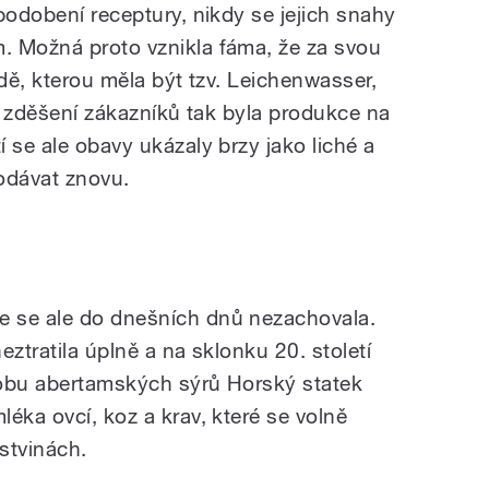
podobení receptury, nikdy se jejich snahy
. Možná proto vznikla fáma, že za svou
adě, kterou měla být tzv. Leichenwasser,
li zděšení zákazníků tak byla produkce na
 se ale obavy ukázaly brzy jako liché a
odávat znovu.
 se ale do dnešních dnů nezachovala.
neztratila úplně a na sklonku 20. století
robu abertamských sýrů Horský statek
éka ovcí, koz a krav, které se volně
stvinách.