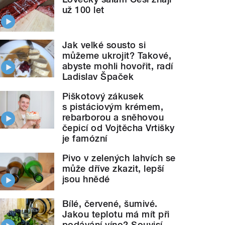
už 100 let
Jak velké sousto si
můžeme ukrojit? Takové,
abyste mohli hovořit, radí
Ladislav Špaček
Piškotový zákusek
s pistáciovým krémem,
rebarborou a sněhovou
čepicí od Vojtěcha Vrtišky
je famózní
Pivo v zelených lahvích se
může dříve zkazit, lepší
jsou hnědé
Bílé, červené, šumivé.
Jakou teplotu má mít při
podávání víno? Souvisí