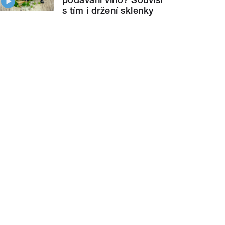
s tím i držení sklenky