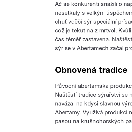
Ač se konkurenti snažili o na
nesetkaly s velkým úspěchem
chuť vděčí sýr speciální přís
což je tekutina z mrtvol. Kvů
čas téměř zastavena. Naštěstí
sýr se v Abertamech začal pr
Obnovená tradice
Původní abertamská produkce
Naštěstí tradice sýrařství se 
navázal na kdysi slavnou vý
Abertamy. Využívá produkci ml
pasou na krušnohorských pa