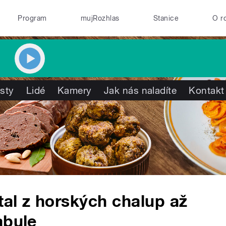
Program
mujRozhlas
Stanice
O r
isty
Lidé
Kamery
Jak nás naladíte
Kontakt
al z horských chalup až
abule