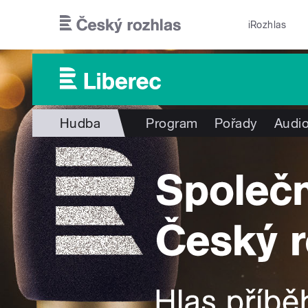
Přejít k hlavnímu obsahu
iRozhlas
Hudba
Program
Pořady
Audio