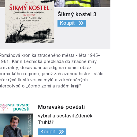
Šikmý kostel 3
Koupit
Románová kronika ztraceného města - léta 1945–
1961. Karin Lednická předkládá do značné míry
převratný, dosavadní paradigma měnící obraz
hornického regionu, jehož zahlazenou historii stále
překrývá tlustá vrstva mýtů a zakořeněných
stereotypů o „černé zemi a rudém kraji“.
Moravské pověsti
vybral a sestavil Zdeněk
Truhlář
Koupit