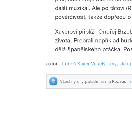
další muzikál. Ale po tátovi 
pověrčivost, takže dopředu o
Xaverovi přiblížil Ondřej Br
života. Probrali například hud
dělá španělského ptáčka. Po
autoři:
Luboš Xaver Veselý
,
jmy
,
Jana
Všechny díly pořadu na mujRozhlas