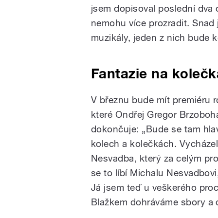
jsem dopisoval poslední dva o
nemohu více prozradit. Snad 
muzikály, jeden z nich bude 
Fantazie na koleč
V březnu bude mít premiéru r
které Ondřej Gregor Brzoboh
dokončuje: „Bude se tam hlav
kolech a kolečkách. Vycházel
Nesvadba, který za celým pro
se to líbí Michalu Nesvadbovi,
Já jsem teď u veškerého pro
Blažkem dohráváme sbory a d