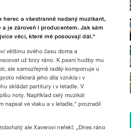
e herec a všestranně nadaný muzikant,
e a je zároveň i producentem. Jak sám
jvíce věcí, které mě posouvají dál.“
áví většinu svého času doma a
racovat už brzy ráno. K psaní hudby mu
ír, ale samozřejmě raději komponuje u
proto některá jeho díla vznikla i v
u skládat partitury i v letadle. V
píšu noty. Například celý muzikál
apsal ve vlaku a v letadle,“ prozradil
rzobohatý ale Xaverovi neřekl: „Dnes ráno