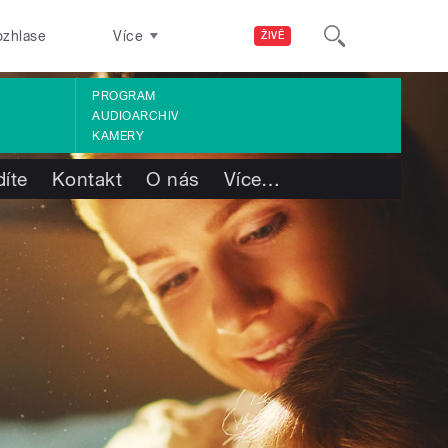
ozhlase
Více
ŽIVĚ
PROGRAM
AUDIOARCHIV
KAMERY
díte
Kontakt
O nás
Více
…