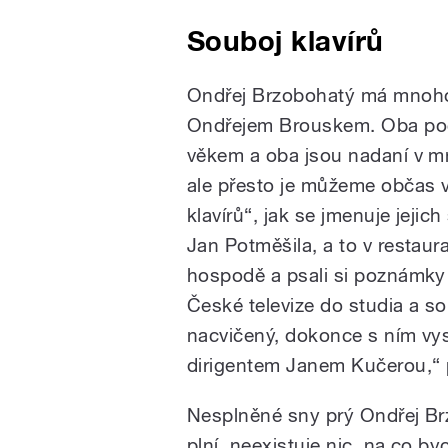
Souboj klavírů
Ondřej Brzobohatý má mnoh
Ondřejem Brouskem. Oba pochá
věkem a oba jsou nadaní v mn
ale přesto je můžeme občas vi
klavírů“, jak se jmenuje jeji
Jan Potměšila, a to v restaura
hospodě a psali si poznámky 
České televize do studia a s
nacvičený, dokonce s ním v
dirigentem Janem Kučerou,“ p
Nesplněné sny prý Ondřej Br
plní, neexistuje nic, na co 