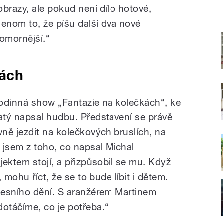
brazy, ale pokud není dílo hotové,
jenom to, že píšu další dva nové
komornější.“
kách
odinná show „Fantazie na kolečkách“, ke
atý napsal hudbu. Představení se právě
ně jezdit na kolečkových bruslích, na
 jsem z toho, co napsal Michal
jektem stojí, a přizpůsobil se mu. Když
 mohu říct, že se to bude líbit i dětem.
cesního dění. S aranžérem Martinem
otáčíme, co je potřeba.“