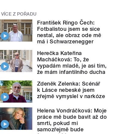
VÍCE Z POŘADU
František Ringo Čech:
Fotbalistou jsem se sice
nestal, ale obraz ode mě
má i Schwarzenegger
Herečka Kateřina
Macháčková: To, že
vypadám mladě, je asi tím,
že mám infantilního ducha
Zdeněk Zelenka: Scénář
k Lásce nebeské jsem
zřejmě vymyslel v narkóze
Helena Vondráčková: Moje
práce mě bude bavit až do
smrti, pokud mi
samozřejmě bude