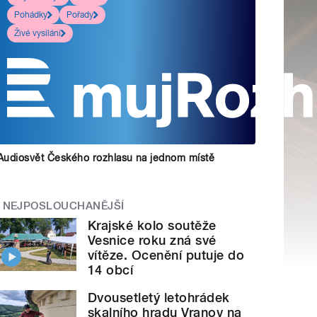
Pohádky
Pořady
Živé vysílání
Audiosvět Českého rozhlasu na jednom místě
NEJPOSLOUCHANĚJŠÍ
Krajské kolo soutěže
Vesnice roku zná své
vítěze. Ocenění putuje do
14 obcí
Dvousetletý letohrádek
skalního hradu Vranov na