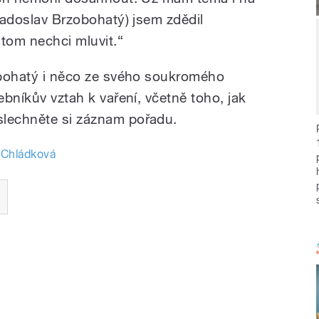
(Radoslav Brzobohatý) jsem zdědil
 tom nechci mluvit.“
zobohatý i něco ze svého soukromého
ebníkův vztah k vaření, včetně toho, jak
slechněte si záznam pořadu.
 Chládková