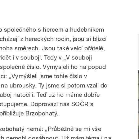
o společného s hercem a hudebníkem
zejí z hereckých rodin, jsou si blízcí
oha směrech. Jsou také velcí přátelé,
dět i v souboji. Tedy v „V souboji
ch společné číslo. Vymysleli ho na popud
ci: „Vymýšleli jsme tohle číslo v
na ubrousky. Ty jsme si potom vzali do
ouboj natočili. Teď už ho máme dobře
ystupujeme. Doprovází nás SOČR s
řibližuje Brzobohatý.
zobohatý nemá: „Průběžně se mi vše
bych nemohl dosáhnout. Už mám téma i na