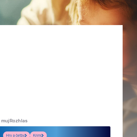
mujRozhlas
Hry a četby
Krimi