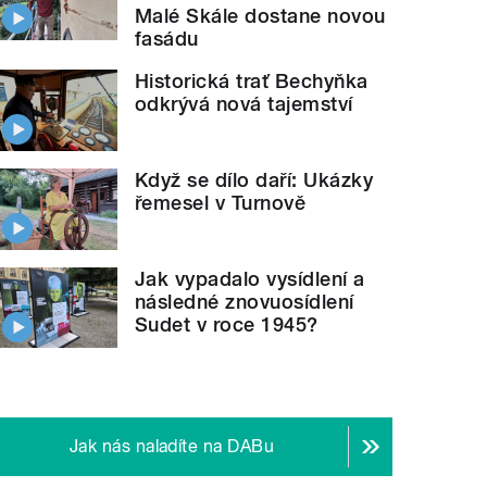
Malé Skále dostane novou
fasádu
Historická trať Bechyňka
odkrývá nová tajemství
Když se dílo daří: Ukázky
řemesel v Turnově
Jak vypadalo vysídlení a
následné znovuosídlení
Sudet v roce 1945?
Jak nás naladíte na DABu