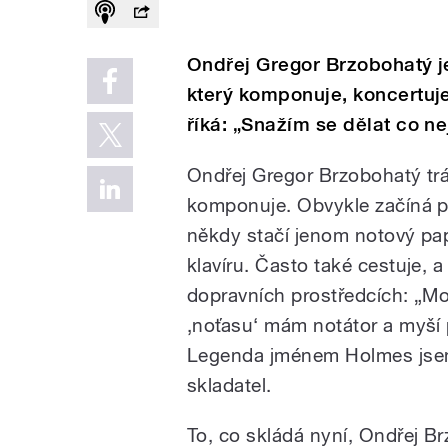
Ondřej Gregor Brzobohatý j
který komponuje, koncertuj
říká: „Snažím se dělat co ne
Ondřej Gregor Brzobohatý tr
komponuje. Obvykle začíná p
někdy stačí jenom notový pap
klavíru. Často také cestuje, a 
dopravních prostředcích: „Moh
‚noťasu‘ mám notátor a myší 
Legenda jménem Holmes jsem n
skladatel.
To, co skládá nyní, Ondřej B