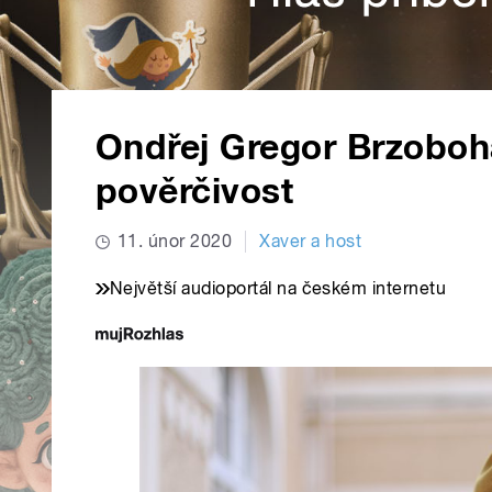
Ondřej Gregor Brzoboha
pověrčivost
11. únor 2020
Xaver a host
Největší audioportál na českém internetu