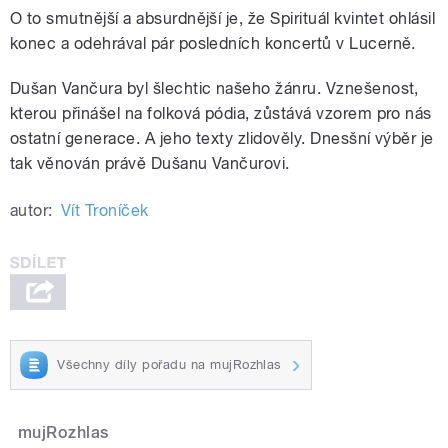
O to smutnější a absurdnější je, že Spirituál kvintet ohlásil
konec a odehrával pár posledních koncertů v Lucerně.
Dušan Vančura byl šlechtic našeho žánru. Vznešenost,
kterou přinášel na folková pódia, zůstává vzorem pro nás
ostatní generace. A jeho texty zlidověly. Dnesšní výběr je
tak věnován právě Dušanu Vančurovi.
autor:
Vít Troníček
Všechny díly pořadu na mujRozhlas
mujRozhlas