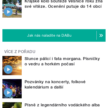
Krajské kolo soutěže Vesnice roku zná
své vítěze. Ocenění putuje do 14 obcí
Jak nás naladíte na DABu
VÍCE Z POŘADU
Slunce pálící i fata morgana. Písničky
o vedru a horkém počasí
Pozvánky na koncerty, folkové
kalendárium a další
Písně z legendárního vodáckého alba