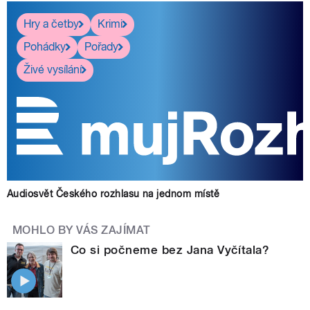
Hry a četby
Krimi
Pohádky
Pořady
Živé vysílání
Audiosvět Českého rozhlasu na jednom místě
MOHLO BY VÁS ZAJÍMAT
Co si počneme bez Jana Vyčítala?