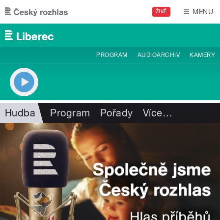
Přejít k hlavnímu obsahu
MENU
ŽIVĚ
PROGRAM
AUDIOARCHIV
KAMERY
Hudba
Program
Pořady
Více
…