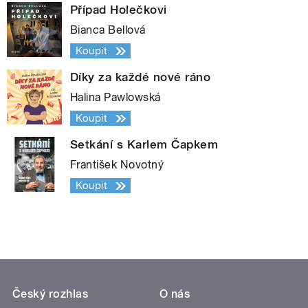
Případ Holečkovi
Bianca Bellová
Koupit
Díky za každé nové ráno
Halina Pawlowská
Koupit
Setkání s Karlem Čapkem
František Novotný
Koupit
Český rozhlas
O nás