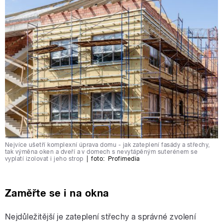
Nejvíce ušetří komplexní úprava domu - jak zateplení fasády a střechy,
tak výměna oken a dveří a v domech s nevytápěným suterénem se
vyplatí izolovat i jeho strop
|
foto:
Profimedia
Zaměřte se i na okna
Nejdůležitější je zateplení střechy a správné zvolení