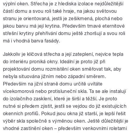
výplní oken. Střecha je z hlediska izolace nejdůležitější
částí domu a svou roli také hraje, na jakou světovou
stranu je orientovaná, jestli je zešikmená, plochá nebo
jakou barvu má její krytina. Především tmavé eternitové
střešní krytiny přehřívání domu ještě zhoršují a svou roli
má i vhodná barva fasády.
Jakkoliv je klíčová střecha a její zateplení, nejvíce tepla
do interiéru proniká okny. Ideální je proto již při
projektování domu rozmístění oken směřovat tak, aby
nebyla situována jižním nebo západní směrem.
Především na jižní straně domu určitě uvítáte
vícekomorová nebo protisluneční skla. Ta se ale instalují
do izolačního zasklení, které je širší a těžší. Je proto
nutné si předem zjistit, jestli se vejdou do již existujících
okenních profilů. Pokud jsou okna již starší, je lepší řešit
výběr skla společně s výměnou oken. Ještě důležitější je
vhodné zastínění oken – především venkovními roletami