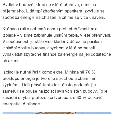
Bydlet v budově, která se v létě přehřívá, není nic
příjemného. Lidé trpí zhoršeným spánkem, zvyšuje se
spotřeba energie na chlazení a cítíme se více unaveni.
Klíčovou roli v ochraně domu proti přehřívání hraje
izolace – v zimě zabraňuje únikům tepla, v létě přehřívání.
V současnosti je stále více kladený důraz na posílení
izolační obálky budovy, abychom v létě nemuseli
vynakládat zbytečné finance za energie na její dodatečné
chlazení.
Izolaci je nutné řešit komplexně. Minimálně 70 %
prostupu energie je tvořeno střechou a okenními
výplněmi. Lidé právě tento fakt často podceňují a
zaměřují se pouze na izolaci svislých stěn budovy. To je
zásadní chyba, protože zdi tvoří pouze 30 % celkové
energetické bilance.