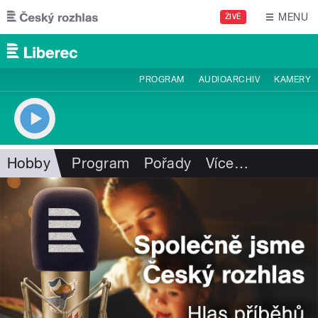
Přejít k hlavnímu obsahu
MENU
ŽIVĚ
PROGRAM
AUDIOARCHIV
KAMERY
Hobby
Program
Pořady
Více
…