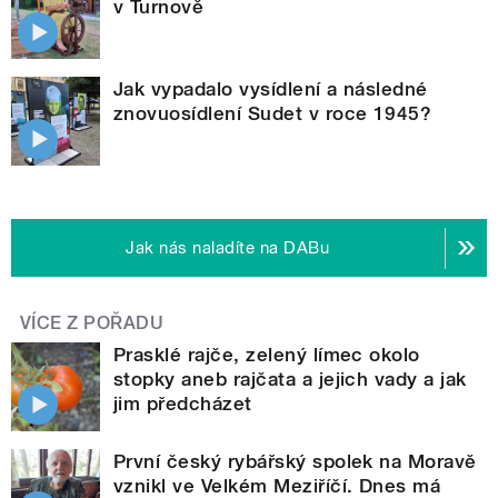
v Turnově
Jak vypadalo vysídlení a následné
znovuosídlení Sudet v roce 1945?
Jak nás naladíte na DABu
VÍCE Z POŘADU
Prasklé rajče, zelený límec okolo
stopky aneb rajčata a jejich vady a jak
jim předcházet
První český rybářský spolek na Moravě
vznikl ve Velkém Meziříčí. Dnes má