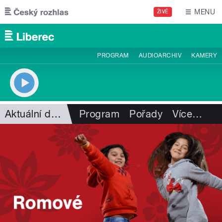
Přejít k hlavnímu obsahu
MENU
ŽIVĚ
PROGRAM
AUDIOARCHIV
KAMERY
Aktuální dění
Program
Pořady
Více
…