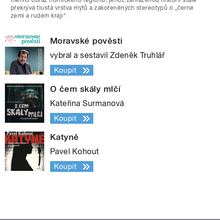
měnící obraz hornického regionu, jehož zahlazenou historii stále
překrývá tlustá vrstva mýtů a zakořeněných stereotypů o „černé
zemi a rudém kraji“.
Moravské pověsti
vybral a sestavil Zdeněk Truhlář
Koupit
O čem skály mlčí
Kateřina Surmanová
Koupit
Katyně
Pavel Kohout
Koupit