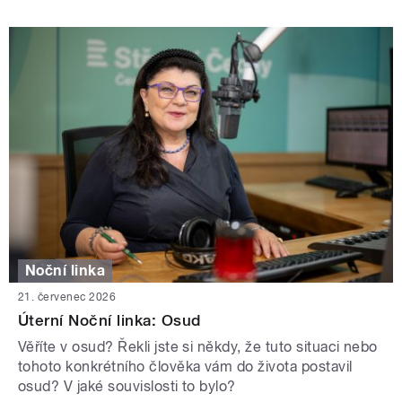
Noční linka
21. červenec 2026
Úterní Noční linka: Osud
Věříte v osud? Řekli jste si někdy, že tuto situaci nebo
tohoto konkrétního člověka vám do života postavil
osud? V jaké souvislosti to bylo?