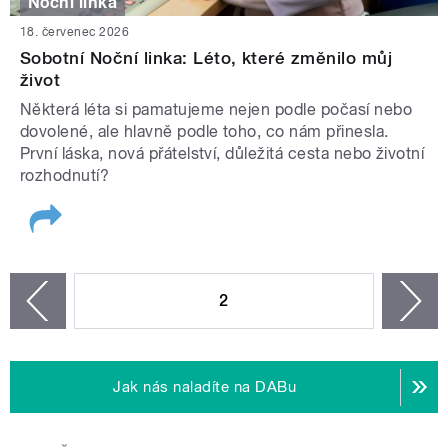
Noční linka
18. červenec 2026
Sobotní Noční linka: Léto, které změnilo můj
život
Některá léta si pamatujeme nejen podle počasí nebo
dovolené, ale hlavně podle toho, co nám přinesla.
První láska, nová přátelství, důležitá cesta nebo životní
rozhodnutí?
STRÁNKY
2
n
zí
Jak nás naladíte na DABu