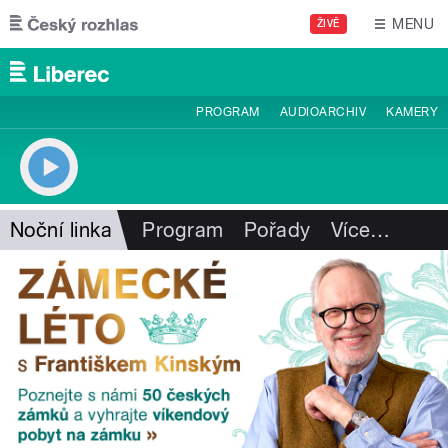
Přejít k hlavnímu obsahu
MENU
ŽIVĚ
PROGRAM
AUDIOARCHIV
KAMERY
Noční linka
Program
Pořady
Více
…