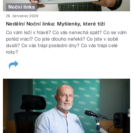
Noční linka
26. červenec 2026
Nedělní Noční linka: Myšlenky, které tíží
Co vám leží v hlavě? Co vás nenechá spát? Co se vám
pořád vrací? Co jste dlouho neřekli? Co jste v sobě
dusili? Co vás trápí poslední dny? Co vás trápí celé
roky?