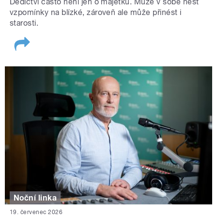
Dědictví často není jen o majetku. Může v sobě nést
vzpomínky na blízké, zároveň ale může přinést i
starosti.
Noční linka
19. červenec 2026