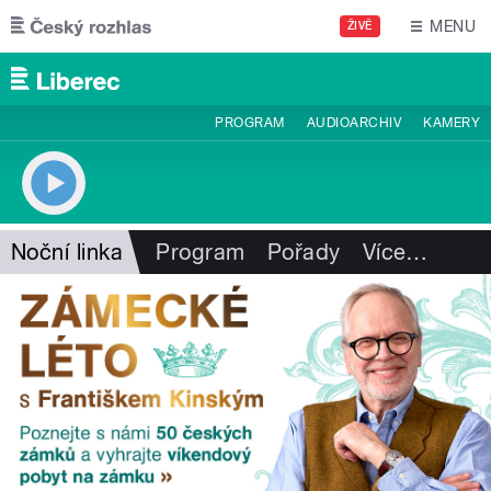
Přejít k hlavnímu obsahu
MENU
ŽIVĚ
PROGRAM
AUDIOARCHIV
KAMERY
Noční linka
Program
Pořady
Více
…