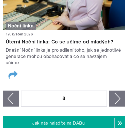
Noční linka
19. květen 2026
Úterní Noční linka: Co se učíme od mladých?
Dnešní Noční linka je pro sdílení toho, jak se jednotlivé
generace mohou obohacovat a co se navzájem
učíme.
STRÁNKY
8
n
zí
Jak nás naladíte na DABu