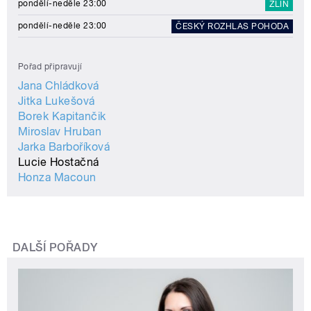
pondělí-neděle 23:00
ZLÍN
pondělí-neděle 23:00
ČESKÝ ROZHLAS POHODA
Pořad připravují
Jana Chládková
Jitka Lukešová
Borek Kapitančik
Miroslav Hruban
Jarka Barboříková
Lucie Hostačná
Honza Macoun
DALŠÍ POŘADY