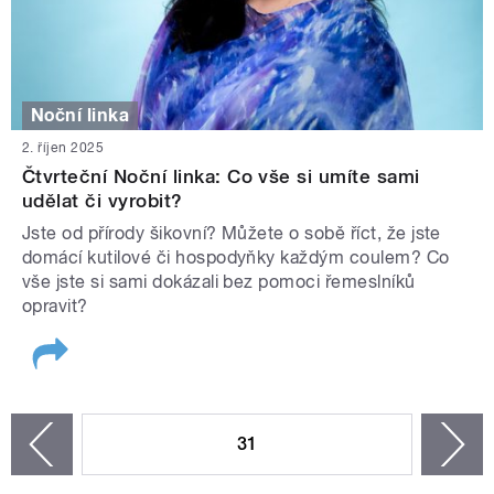
Noční linka
2. říjen 2025
Čtvrteční Noční linka: Co vše si umíte sami
udělat či vyrobit?
Jste od přírody šikovní? Můžete o sobě říct, že jste
domácí kutilové či hospodyňky každým coulem? Co
vše jste si sami dokázali bez pomoci řemeslníků
opravit?
STRÁNKY
31
n
zí