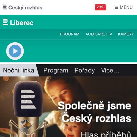
Přejít k hlavnímu obsahu
MENU
ŽIVĚ
PROGRAM
AUDIOARCHIV
KAMERY
Noční linka
Program
Pořady
Více
…