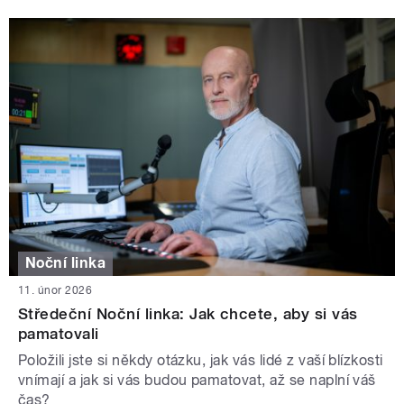
Noční linka
11. únor 2026
Středeční Noční linka: Jak chcete, aby si vás
pamatovali
Položili jste si někdy otázku, jak vás lidé z vaší blízkosti
vnímají a jak si vás budou pamatovat, až se naplní váš
čas?