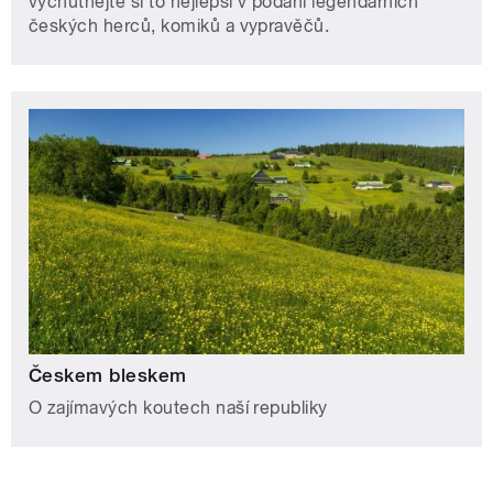
vychutnejte si to nejlepší v podání legendárních
českých herců, komiků a vypravěčů.
Českem bleskem
O zajímavých koutech naší republiky