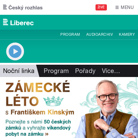
Přejít k hlavnímu obsahu
MENU
ŽIVĚ
PROGRAM
AUDIOARCHIV
KAMERY
Noční linka
Program
Pořady
Více
…