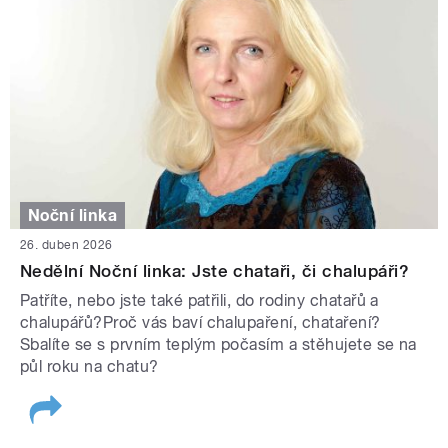
Noční linka
26. duben 2026
Nedělní Noční linka: Jste chataři, či chalupáři?
Patříte, nebo jste také patřili, do rodiny chatařů a
chalupářů?Proč vás baví chalupaření, chataření?
Sbalíte se s prvním teplým počasím a stěhujete se na
půl roku na chatu?