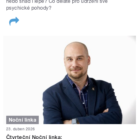
nebo snad i lépe? Co děláte pro udržení své
psychické pohody?
Noční linka
23. duben 2026
Čtvrteční Noční linka: