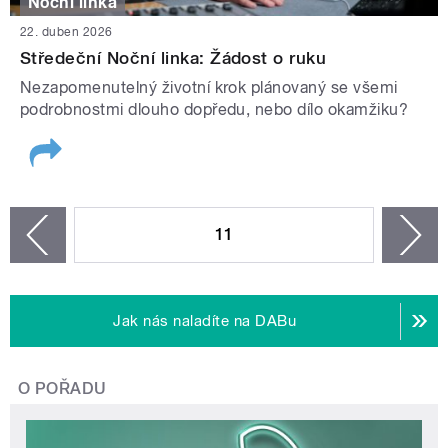
Noční linka
22. duben 2026
Středeční Noční linka: Žádost o ruku
Nezapomenutelný životní krok plánovaný se všemi
podrobnostmi dlouho dopředu, nebo dílo okamžiku?
STRÁNKY
11
n
zí
Jak nás naladíte na DABu
O POŘADU