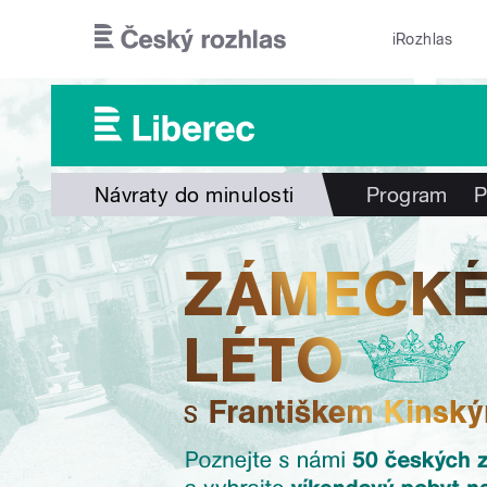
Přejít k hlavnímu obsahu
iRozhlas
Návraty do minulosti
Program
P