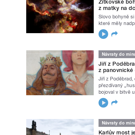
Žítkovské boh
z matky na dc
Slovo bohyně si
které měly nadp
Návraty do minu
Jiří z Poděbr
z panovnické 
Jiří z Poděbrad
přezdívaný „husi
bojoval v bitvě u
Návraty do minu
Karlův most j