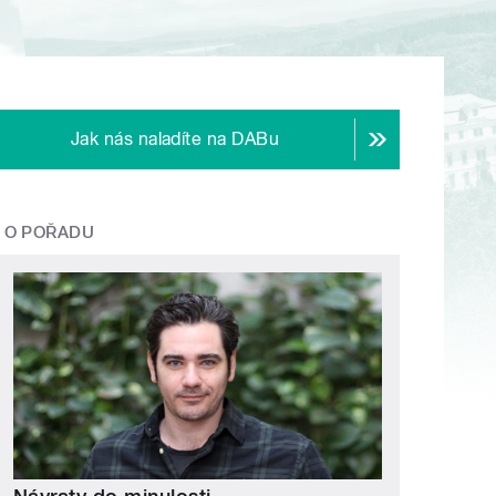
Jak nás naladíte na DABu
O POŘADU