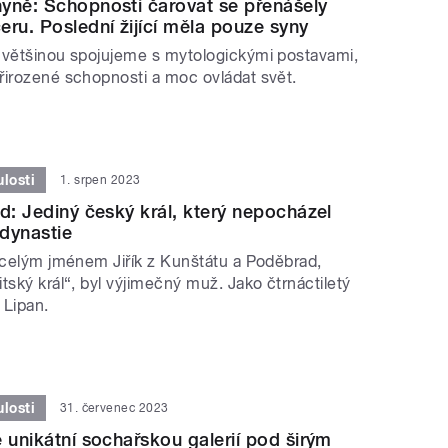
yně: Schopnosti čarovat se přenášely
eru. Poslední žijící měla pouze syny
 většinou spojujeme s mytologickými postavami,
řirozené schopnosti a moc ovládat svět.
losti
1. srpen 2023
ad: Jediný český král, který nepocházel
dynastie
, celým jménem Jiřík z Kunštátu a Poděbrad,
tský král“, byl výjimečný muž. Jako čtrnáctiletý
 Lipan.
losti
31. červenec 2023
e unikátní sochařskou galerií pod širým