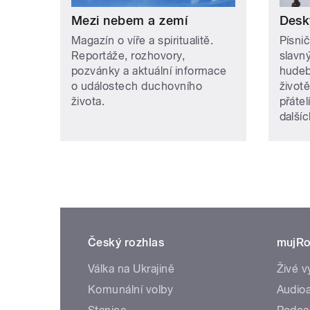
Mezi nebem a zemí
Desk
Magazín o víře a spiritualitě.
Písnič
Reportáže, rozhovory,
slavn
pozvánky a aktuální informace
hudeb
o událostech duchovního
životě
života.
přátel
další
Český rozhlas
mujRo
Válka na Ukrajině
Živé v
Komunální volby
Audioa