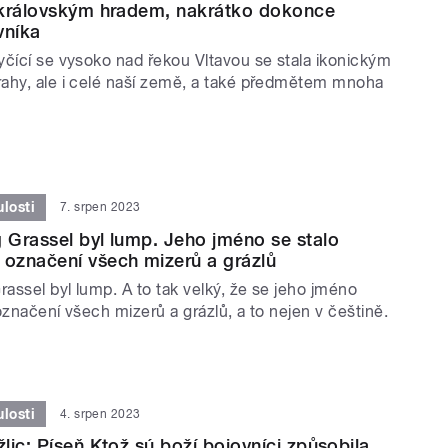
 královským hradem, nakrátko dokonce
vníka
yčící se vysoko nad řekou Vltavou se stala ikonickým
ahy, ale i celé naší země, a také předmětem mnoha
losti
7. srpen 2023
Grassel byl lump. Jeho jméno se stalo
označení všech mizerů a grázlů
assel byl lump. A to tak velký, že se jeho jméno
označení všech mizerů a grázlů, a to nejen v češtině.
losti
4. srpen 2023
lic: Píseň Ktož sú boží bojovníci způsobila