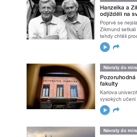
Hanzelka a Zi
odjížděli na s
Poprvé se nejsla
Zikmund setkali
tehdy chtěli pro
Návraty do minu
Pozoruhodná K
fakulty
Karlova univerzi
vysokých učení ji
Návraty do minu