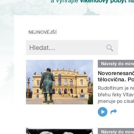
NEJNOVĚJŠÍ
Návraty do minu
Novorenesančn
tělocvična. P
Rudolfinum je n
břehu řeky Vltav
jmenuje po císaři
Návraty do minu