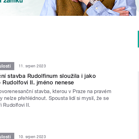
losti
11. srpen 2023
í stavba Rudolfinum sloužila i jako
o Rudolfovi II. jméno nenese
ovorenesanční stavba, kterou v Praze na pravém
y nelze přehlédnout. Spousta lidí si myslí, že se
 Rudolfovi II.
losti
10. srpen 2023