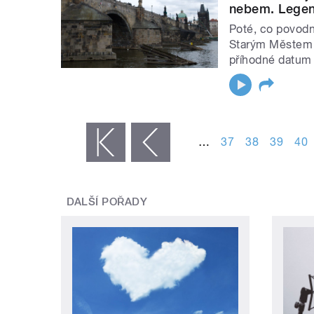
nebem. Legend
Poté, co povodně
Starým Městem pr
příhodné datum
STRÁNKY
…
37
38
39
40
« první
‹ předchozí
DALŠÍ POŘADY