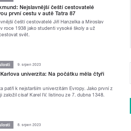
kmund: Nejslavnější čeští cestovatelé
vou první cestu v autě Tatra 87
vnější čeští cestovatelé Jiří Hanzelka a Miroslav
 v roce 1938 jako studenti vysoké školy a už
cestovat svět.
losti
9. srpen 2023
arlova univerzita: Na počátku měla čtyři
ta patří k nejstarším univerzitám Evropy. Jako první z
 založil císař Karel IV. listinou ze 7. dubna 1348.
losti
8. srpen 2023