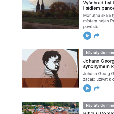
Vyšehrad byl
i sídlem pano
Mohutná skála t
místem nejen Pr
pověstí.
Návraty do minu
Johann Georg 
synonymem k 
Johann Georg Gr
začalo užívat k 
Návraty do minu
Bitva u Domaž