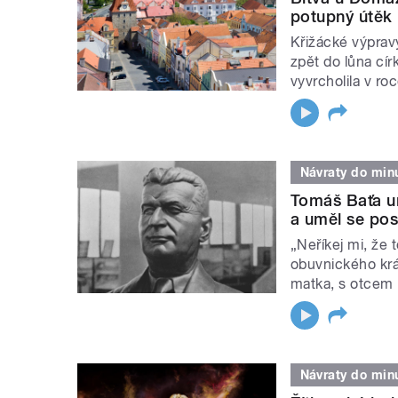
potupný útěk 
Křižácké výprav
zpět do lůna cír
vyvrcholila v ro
Návraty do minu
Tomáš Baťa um
a uměl se pos
„Neříkej mi, že 
obuvnického krá
matka, s otcem 
Návraty do minu