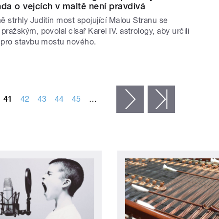
a o vejcích v maltě není pravdivá
 strhly Juditin most spojující Malou Stranu se
ažským, povolal císař Karel IV. astrology, aby určili
 pro stavbu mostu nového.
41
42
43
44
45
…
následující ›
poslední »