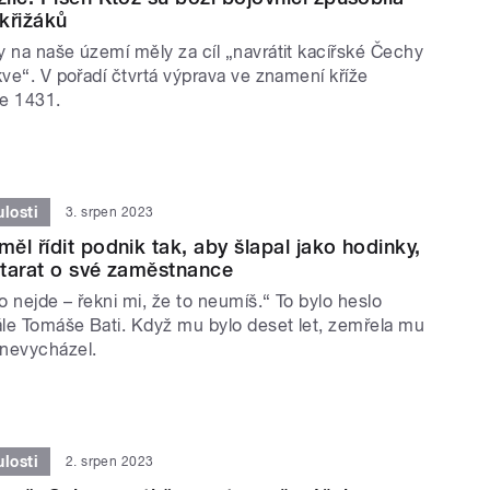
křižáků
y na naše území měly za cíl „navrátit kacířské Čechy
kve“. V pořadí čtvrtá výprava ve znamení kříže
ce 1431.
losti
3. srpen 2023
ěl řídit podnik tak, aby šlapal jako hodinky,
tarat o své zaměstnance
to nejde – řekni mi, že to neumíš.“ To bylo heslo
le Tomáše Bati. Když mu bylo deset let, zemřela mu
nevycházel.
losti
2. srpen 2023