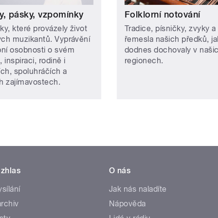
y, pásky, vzpomínky
Folklorní notování
ky, které provázely život
Tradice, písničky, zvyky a
ých muzikantů. Vyprávění
řemesla našich předků, ja
ní osobnosti o svém
dodnes dochovaly v naši
, inspiraci, rodině i
regionech.
ích, spoluhráčích a
ch zajímavostech.
zhlas
O nás
ysílání
Jak nás naladíte
rchiv
Nápověda