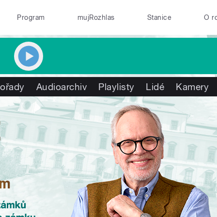
Program
mujRozhlas
Stanice
O r
ořady
Audioarchiv
Playlisty
Lidé
Kamery