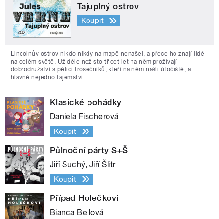
Tajuplný ostrov
Koupit
Lincolnův ostrov nikdo nikdy na mapě nenašel, a přece ho znají lidé
na celém světě. Už déle než sto třicet let na něm prožívají
dobrodružství s pěticí trosečníků, kteří na něm našli útočiště, a
hlavně nejedno tajemství.
Klasické pohádky
Daniela Fischerová
Koupit
Půlnoční párty S+Š
Jiří Suchý, Jiří Šlitr
Koupit
Případ Holečkovi
Bianca Bellová