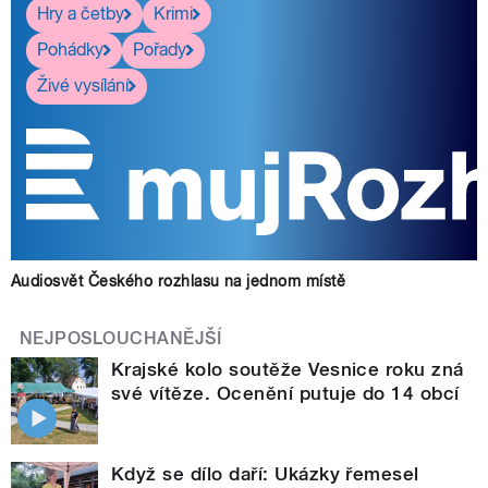
Hry a četby
Krimi
Pohádky
Pořady
Živé vysílání
Audiosvět Českého rozhlasu na jednom místě
NEJPOSLOUCHANĚJŠÍ
Krajské kolo soutěže Vesnice roku zná
své vítěze. Ocenění putuje do 14 obcí
Když se dílo daří: Ukázky řemesel