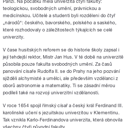
Paříži. Na počátku měla univerzita čtyři fakulty:
teologickou, svobodných umění, právnickou a
medicínskou. Učitelé a studenti byli rozděleni do čtyř
„národů“: českého, bavorského, polského a saského,
které rozhodovaly o záležitostech týkajících se celé
univerzity.
V čase husitských reforem se do historie školy zapsal i
její tehdejší rektor, Mistr Jan Hus. V té době na univerzitě
působila pouze fakulta svobodných umění. Za časů
panování císaře Rudolfa II. se do Prahy na jeho pozvání
sjížděli alchymisté a umělci, ale především vzdělanci z
oborů astronomie a matematiky. Ti se zásadní měrou
podíleli také na rozvoji univerzitní vzdělanosti.
V roce 1654 spojil římský císař a český král Ferdinand III.
karolinské učení s jezuitskou univerzitou v Klementinu.
Tak vznikla Karlo-Ferdinandova univerzita, která obnovila
všechny čtyři původní fakulty.