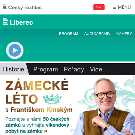
Přejít k hlavnímu obsahu
MENU
ŽIVĚ
PROGRAM
AUDIOARCHIV
KAMERY
Historie
Program
Pořady
Více
…