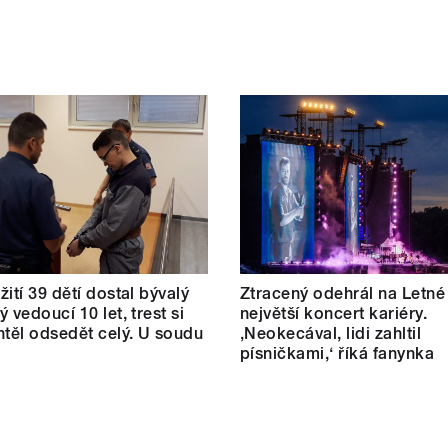
žití 39 dětí dostal bývalý
Ztracený odehrál na Letné
 vedoucí 10 let, trest si
největší koncert kariéry.
htěl odsedět celý. U soudu
‚Neokecával, lidi zahltil
písničkami,‘ říká fanynka