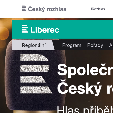
Přejít k hlavnímu obsahu
iRozhlas
Regionální
Program
Pořady
A