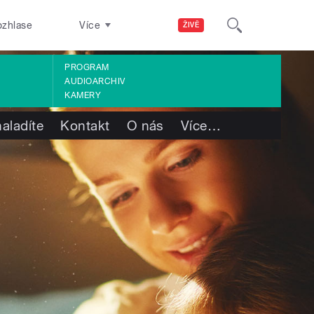
ozhlase
Více
ŽIVĚ
PROGRAM
AUDIOARCHIV
KAMERY
aladíte
Kontakt
O nás
Více
…