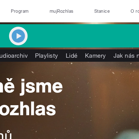
Program
mujRozhlas
Stanice
O r
udioarchiv
Playlisty
Lidé
Kamery
Jak nás n