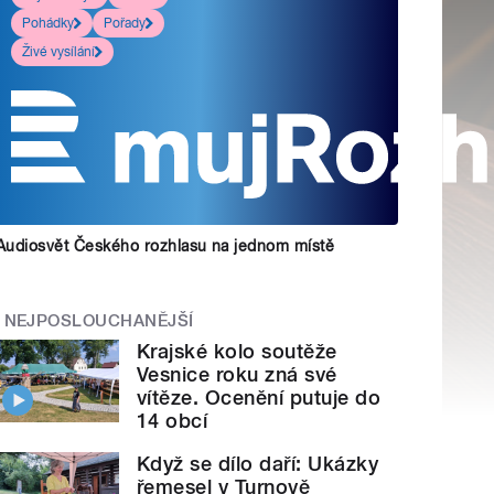
Pohádky
Pořady
Živé vysílání
Audiosvět Českého rozhlasu na jednom místě
NEJPOSLOUCHANĚJŠÍ
Krajské kolo soutěže
Vesnice roku zná své
vítěze. Ocenění putuje do
14 obcí
Když se dílo daří: Ukázky
řemesel v Turnově