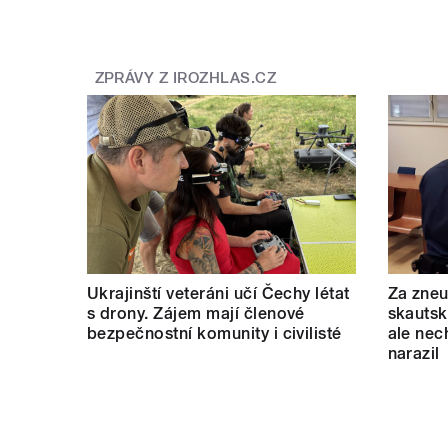
ZPRÁVY Z IROZHLAS.CZ
Ukrajinští veteráni učí Čechy létat
Za zneu
s drony. Zájem mají členové
skautský
bezpečnostní komunity i civilisté
ale nec
narazil