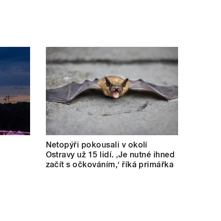
Netopýři pokousali v okolí
Ostravy už 15 lidí. ‚Je nutné ihned
začít s očkováním,‘ říká primářka