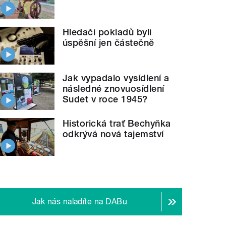
Hledači pokladů byli
úspěšní jen částečně
Jak vypadalo vysídlení a
následné znovuosídlení
Sudet v roce 1945?
Historická trať Bechyňka
odkrývá nová tajemství
Jak nás naladíte na DABu