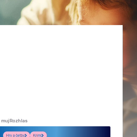
mujRozhlas
Hry a četby
Krimi