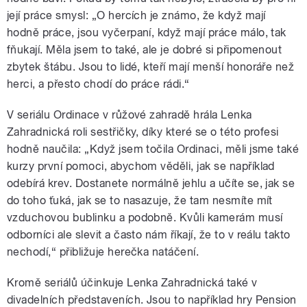
její práce smysl: „O hercích je známo, že když mají
hodně práce, jsou vyčerpaní, když mají práce málo, tak
fňukají. Měla jsem to také, ale je dobré si připomenout
zbytek štábu. Jsou to lidé, kteří mají menší honoráře než
herci, a přesto chodí do práce rádi.“
V seriálu Ordinace v růžové zahradě hrála Lenka
Zahradnická roli sestřičky, díky které se o této profesi
hodně naučila: „Když jsem točila Ordinaci, měli jsme také
kurzy první pomoci, abychom věděli, jak se například
odebírá krev. Dostanete normálně jehlu a učíte se, jak se
do toho ťuká, jak se to nasazuje, že tam nesmíte mít
vzduchovou bublinku a podobně. Kvůli kamerám musí
odborníci ale slevit a často nám říkají, že to v reálu takto
nechodí,“ přibližuje herečka natáčení.
Kromě seriálů účinkuje Lenka Zahradnická také v
divadelních představeních. Jsou to například hry Pension