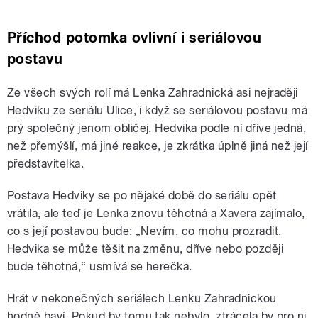
Příchod potomka ovlivní i seriálovou
postavu
Ze všech svých rolí má Lenka Zahradnická asi nejraději
Hedviku ze seriálu Ulice, i když se seriálovou postavu má
prý společný jenom obličej. Hedvika podle ní dříve jedná,
než přemýšlí, má jiné reakce, je zkrátka úplně jiná než její
představitelka.
Postava Hedviky se po nějaké době do seriálu opět
vrátila, ale teď je Lenka znovu těhotná a Xavera zajímalo,
co s její postavou bude: „Nevím, co mohu prozradit.
Hedvika se může těšit na změnu, dříve nebo později
bude těhotná,“ usmívá se herečka.
Hrát v nekonečných seriálech Lenku Zahradnickou
hodně baví. Pokud by tomu tak nebylo, ztrácela by pro ni