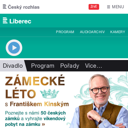
Přejít k hlavnímu obsahu
MENU
ŽIVĚ
PROGRAM
AUDIOARCHIV
KAMERY
Divadlo
Program
Pořady
Více
…