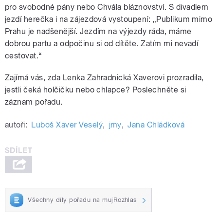
pro svobodné pány nebo Chvála bláznovství. S divadlem
jezdí herečka i na zájezdová vystoupení: „Publikum mimo
Prahu je nadšenější. Jezdím na výjezdy ráda, máme
dobrou partu a odpočinu si od dítěte. Zatím mi nevadí
cestovat.“
Zajímá vás, zda Lenka Zahradnická Xaverovi prozradila,
jestli čeká holčičku nebo chlapce? Poslechněte si
záznam pořadu.
autoři:
Luboš Xaver Veselý
,
jmy
,
Jana Chládková
Všechny díly pořadu na mujRozhlas