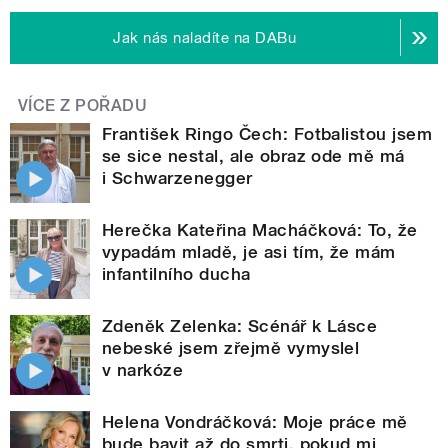
Jak nás naladíte na DABu
VÍCE Z POŘADU
František Ringo Čech: Fotbalistou jsem
se sice nestal, ale obraz ode mě má
i Schwarzenegger
Herečka Kateřina Macháčková: To, že
vypadám mladě, je asi tím, že mám
infantilního ducha
Zdeněk Zelenka: Scénář k Lásce
nebeské jsem zřejmě vymyslel
v narkóze
Helena Vondráčková: Moje práce mě
bude bavit až do smrti, pokud mi