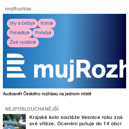
mujRozhlas
Hry a četby
Krimi
Pohádky
Pořady
Živé vysílání
Audiosvět Českého rozhlasu na jednom místě
NEJPOSLOUCHANĚJŠÍ
Krajské kolo soutěže Vesnice roku zná
své vítěze. Ocenění putuje do 14 obcí