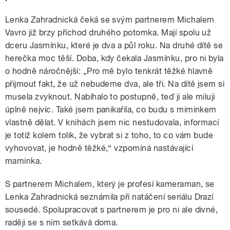
Lenka Zahradnická čeká se svým partnerem Michalem
Vavro již brzy příchod druhého potomka. Mají spolu už
dceru Jasmínku, které je dva a půl roku. Na druhé dítě se
herečka moc těší. Doba, kdy čekala Jasmínku, pro ni byla
o hodně náročnější: „Pro mě bylo tenkrát těžké hlavně
přijmout fakt, že už nebudeme dva, ale tři. Na dítě jsem si
musela zvyknout. Nabíhalo to postupně, teď ji ale miluji
úplně nejvíc. Také jsem panikařila, co budu s miminkem
vlastně dělat. V knihách jsem nic nestudovala, informací
je totiž kolem tolik, že vybrat si z toho, to co vám bude
vyhovovat, je hodně těžké,“ vzpomíná nastávající
maminka.
S partnerem Michalem, který je profesí kameraman, se
Lenka Zahradnická seznámila při natáčení seriálu Drazí
sousedé. Spolupracovat s partnerem je pro ni ale divné,
raději se s ním setkává doma.