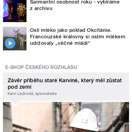
Šarmantní osobnost roku - vybíráme
z archivu
Oslí mléko jako poklad Okcitánie.
Francouzské královny si oslím mlékem
udržovaly „věčné mládí“
E-SHOP ČESKÉHO ROZHLASU
Závěr příběhu staré Karviné, který měl zůstat
pod zemí
Karin Lednická, spisovatelka