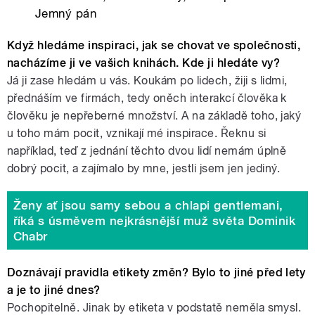
Jemný pán
Když hledáme inspiraci, jak se chovat ve společnosti,
nacházíme ji ve vašich knihách. Kde ji hledáte vy?
Já ji zase hledám u vás. Koukám po lidech, žiji s lidmi,
přednáším ve firmách, tedy oněch interakcí člověka k
člověku je nepřeberné množství. A na základě toho, jaký
u toho mám pocit, vznikají mé inspirace. Řeknu si
například, teď z jednání těchto dvou lidí nemám úplně
dobrý pocit, a zajímalo by mne, jestli jsem jen jediný.
Ženy ať jsou samy sebou a chlapi gentlemani,
říká s úsměvem nejkrásnější muž světa Dominik
Chabr
Doznávají pravidla etikety změn? Bylo to jiné před lety
a je to jiné dnes?
Pochopitelně. Jinak by etiketa v podstatě neměla smysl.