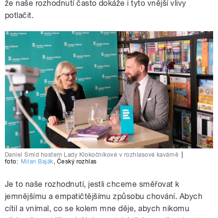
že naše rozhodnutí často dokáže i tyto vnější vlivy
potlačit.
Daniel Šmíd hostem Lady Klokočníkové v rozhlasové kavárně
|
foto:
Milan Baják
,
Český rozhlas
Je to naše rozhodnutí, jestli chceme směřovat k
jemnějšímu a empatičtějšímu způsobu chování. Abych
cítil a vnímal, co se kolem mne děje, abych nikomu