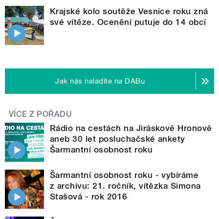
Krajské kolo soutěže Vesnice roku zná
své vítěze. Ocenění putuje do 14 obcí
Jak nás naladíte na DABu
VÍCE Z POŘADU
Rádio na cestách na Jiráskově Hronově
aneb 30 let posluchačské ankety
Šarmantní osobnost roku
Šarmantní osobnost roku - vybíráme
z archivu: 21. ročník, vítězka Simona
Stašová - rok 2016