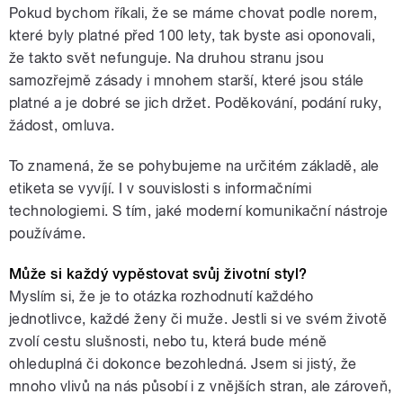
Pokud bychom říkali, že se máme chovat podle norem,
které byly platné před 100 lety, tak byste asi oponovali,
že takto svět nefunguje. Na druhou stranu jsou
samozřejmě zásady i mnohem starší, které jsou stále
platné a je dobré se jich držet. Poděkování, podání ruky,
žádost, omluva.
To znamená, že se pohybujeme na určitém základě, ale
etiketa se vyvíjí. I v souvislosti s informačními
technologiemi. S tím, jaké moderní komunikační nástroje
používáme.
Může si každý vypěstovat svůj životní styl?
Myslím si, že je to otázka rozhodnutí každého
jednotlivce, každé ženy či muže. Jestli si ve svém životě
zvolí cestu slušnosti, nebo tu, která bude méně
ohleduplná či dokonce bezohledná. Jsem si jistý, že
mnoho vlivů na nás působí i z vnějších stran, ale zároveň,