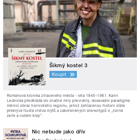
Šikmý kostel 3
Koupit
Románová kronika ztraceného města - léta 1945–1961. Karin
Lednická předkládá do značné míry převratný, dosavadní paradigma
měnící obraz hornického regionu, jehož zahlazenou historii stále
překrývá tlustá vrstva mýtů a zakořeněných stereotypů o „černé
zemi a rudém kraji“.
Nic nebude jako dřív