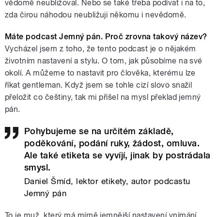
vědomě neubližoval. Nebo se také třeba podívat i na to,
zda čirou náhodou neubližuji někomu i nevědomě.
Máte podcast Jemný pán. Proč zrovna takový název?
Vycházel jsem z toho, že tento podcast je o nějakém
životním nastavení a stylu. O tom, jak působíme na své
okolí. A můžeme to nastavit pro člověka, kterému lze
říkat gentleman. Když jsem se tohle cizí slovo snažil
přeložit co češtiny, tak mi přišel na mysl překlad jemný
pán.
Pohybujeme se na určitém základě,
poděkování, podání ruky, žádost, omluva.
Ale také etiketa se vyvíjí, jinak by postrádala
smysl.
Daniel Šmíd, lektor etikety, autor podcastu
Jemný pán
To je muž, který má mírně jemnější nastavení vnímání