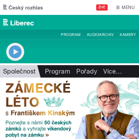
Přejít k hlavnímu obsahu
MENU
ŽIVĚ
PROGRAM
AUDIOARCHIV
KAMERY
Společnost
Program
Pořady
Více
…