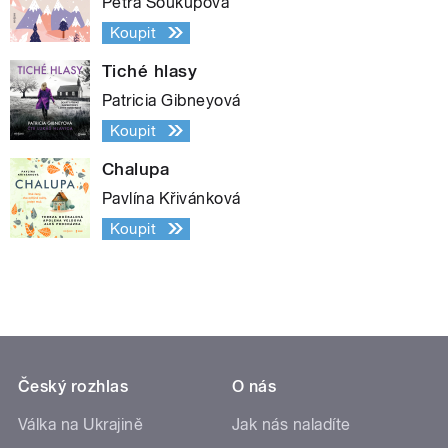
Petra Soukupová
Koupit
Tiché hlasy
Patricia Gibneyová
Koupit
Chalupa
Pavlína Křivánková
Koupit
Český rozhlas
O nás
Válka na Ukrajině
Jak nás naladíte