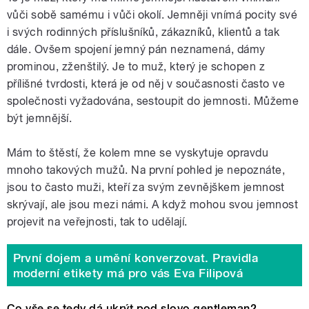
vůči sobě samému i vůči okolí. Jemněji vnímá pocity své
i svých rodinných příslušníků, zákazníků, klientů a tak
dále. Ovšem spojení jemný pán neznamená, dámy
prominou, zženštilý. Je to muž, který je schopen z
přílišné tvrdosti, která je od něj v současnosti často ve
společnosti vyžadována, sestoupit do jemnosti. Můžeme
být jemnější.
Mám to štěstí, že kolem mne se vyskytuje opravdu
mnoho takových mužů. Na první pohled je nepoznáte,
jsou to často muži, kteří za svým zevnějškem jemnost
skrývají, ale jsou mezi námi. A když mohou svou jemnost
projevit na veřejnosti, tak to udělají.
První dojem a umění konverzovat. Pravidla
moderní etikety má pro vás Eva Filipová
Co vše se tedy dá ukrýt pod slovo gentleman?