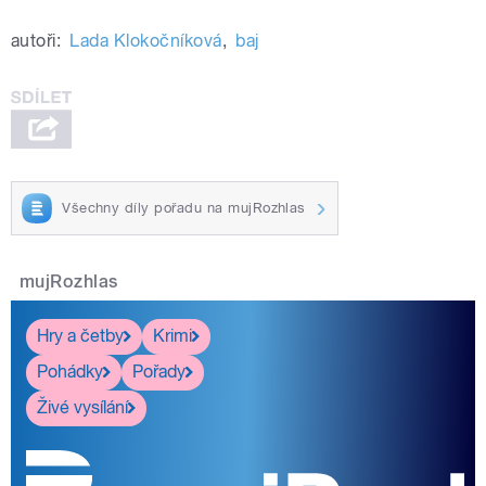
autoři:
Lada Klokočníková
,
baj
Všechny díly pořadu na mujRozhlas
mujRozhlas
Hry a četby
Krimi
Pohádky
Pořady
Živé vysílání