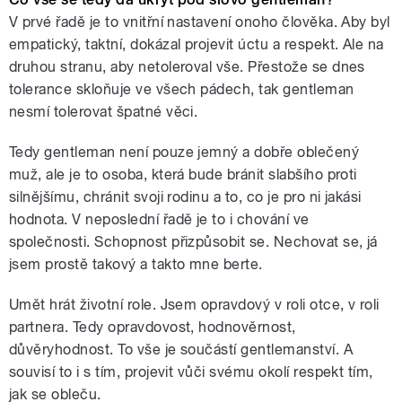
V prvé řadě je to vnitřní nastavení onoho člověka. Aby byl
empatický, taktní, dokázal projevit úctu a respekt. Ale na
druhou stranu, aby netoleroval vše. Přestože se dnes
tolerance skloňuje ve všech pádech, tak gentleman
nesmí tolerovat špatné věci.
Tedy gentleman není pouze jemný a dobře oblečený
muž, ale je to osoba, která bude bránit slabšího proti
silnějšímu, chránit svoji rodinu a to, co je pro ni jakási
hodnota. V neposlední řadě je to i chování ve
společnosti. Schopnost přizpůsobit se. Nechovat se, já
jsem prostě takový a takto mne berte.
Umět hrát životní role. Jsem opravdový v roli otce, v roli
partnera. Tedy opravdovost, hodnověrnost,
důvěryhodnost. To vše je součástí gentlemanství. A
souvisí to i s tím, projevit vůči svému okolí respekt tím,
jak se obleču.