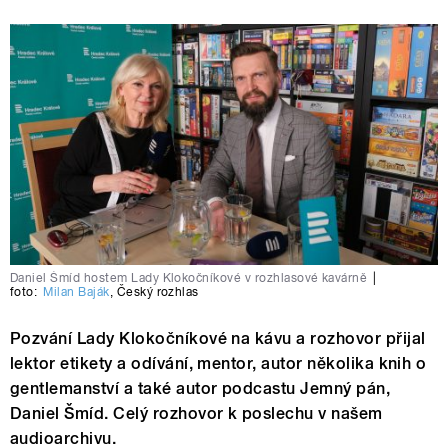
Daniel Šmíd hostem Lady Klokočníkové v rozhlasové kavárně
|
foto:
Milan Baják
,
Český rozhlas
Pozvání Lady Klokočníkové na kávu a rozhovor přijal
lektor etikety a odívání, mentor, autor několika knih o
gentlemanství a také autor podcastu Jemný pán,
Daniel Šmíd. Celý rozhovor k poslechu v našem
audioarchivu.