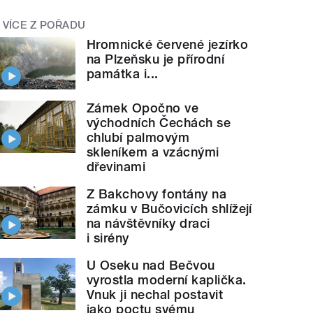
VÍCE Z POŘADU
Hromnické červené jezírko
na Plzeňsku je přírodní
památka i...
Zámek Opočno ve
východních Čechách se
chlubí palmovým
skleníkem a vzácnými
dřevinami
Z Bakchovy fontány na
zámku v Bučovicích shlížejí
na návštěvníky draci
i sirény
U Oseku nad Bečvou
vyrostla moderní kaplička.
Vnuk ji nechal postavit
jako poctu svému