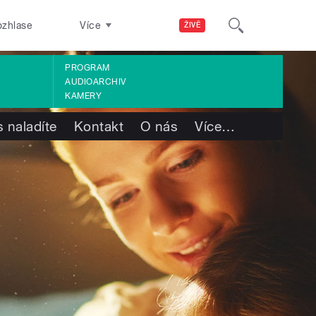
ozhlase
Více
ŽIVĚ
PROGRAM
AUDIOARCHIV
KAMERY
 naladíte
Kontakt
O nás
Více
…