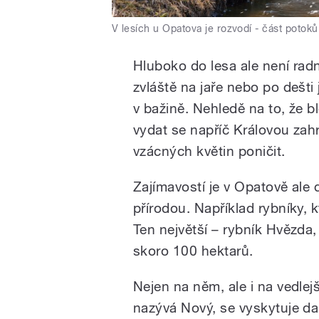
V lesích u Opatova je rozvodí - část potok
Hluboko do lesa ale není rad
zvláště na jaře nebo po dešt
v bažině. Nehledě na to, že bl
vydat se napříč Královou za
vzácných květin poničit.
Zajímavostí je v Opatově ale d
přírodou. Například rybníky, k
Ten největší – rybník Hvězda,
skoro 100 hektarů.
Nejen na něm, ale i na vedle
nazývá Nový, se vyskytuje dal