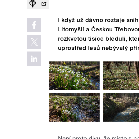
I když už dávno roztaje sní
Litomyšlí a Českou Třebovou
rozkvetou tisíce bledulí, kt
uprostřed lesů nebývalý přír
Není proto divu, že místo s 