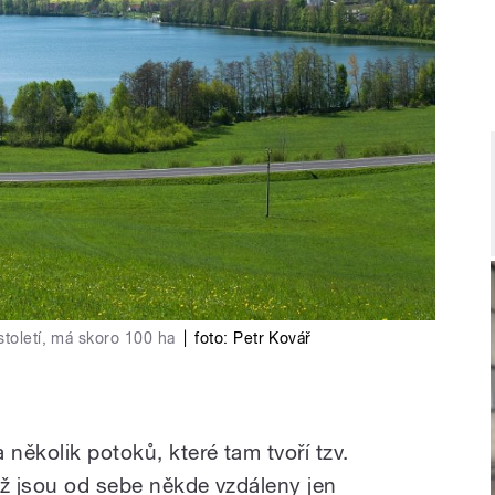
století, má skoro 100 ha
|
foto:
Petr Kovář
 několik potoků, které tam tvoří tzv.
yž jsou od sebe někde vzdáleny jen