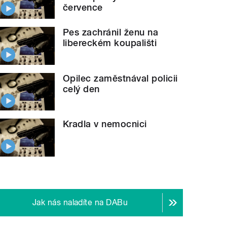
července
Pes zachránil ženu na
libereckém koupališti
Opilec zaměstnával policii
celý den
Kradla v nemocnici
Jak nás naladíte na DABu