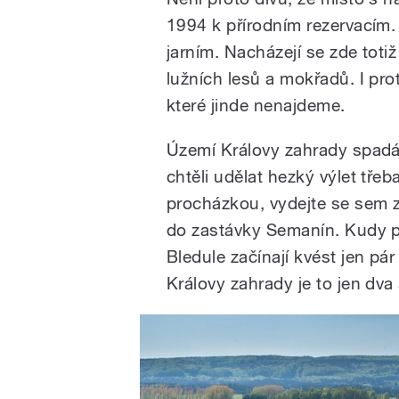
1994 k přírodním rezervacím.
jarním. Nacházejí se zde totiž
lužních lesů a mokřadů. I pro
které jinde nenajdeme.
Území Královy zahrady spadá
chtěli udělat hezký výlet tře
procházkou, vydejte se sem 
do zastávky Semanín. Kudy p
Bledule začínají kvést jen pá
Královy zahrady je to jen dva a