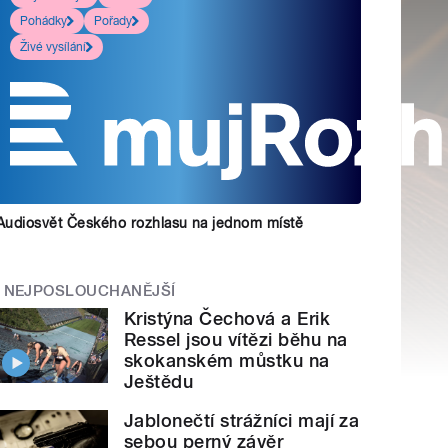
Pohádky
Pořady
Živé vysílání
Audiosvět Českého rozhlasu na jednom místě
NEJPOSLOUCHANĚJŠÍ
Kristýna Čechová a Erik
Ressel jsou vítězi běhu na
skokanském můstku na
Ještědu
Jablonečtí strážníci mají za
sebou perný závěr