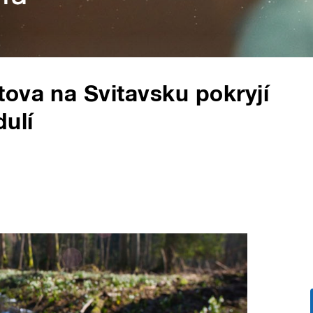
ova na Svitavsku pokryjí
dulí