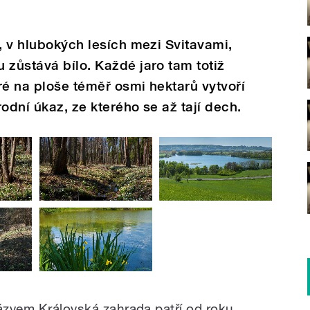
h, v hlubokých lesích mezi Svitavami,
 zůstává bílo. Každé jaro tam totiž
eré na ploše téměř osmi hektarů vytvoří
odní úkaz, ze kterého se až tají dech.
názvem Královská zahrada patří od roku