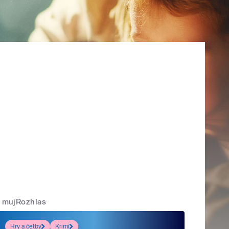
mujRozhlas
Hry a četby
Krimi