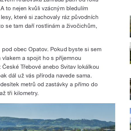
 A to nejen kvůli vzácným bledulím
 lesy, které si zachovaly ráz původních
to se tam daří rostlinám a živočichům,
 pod obec Opatov. Pokud byste si sem
ba vlakem a spojit ho s příjemnou
z České Třebové anebo Svitav lokálkou
ak dál už vás příroda navede sama.
r desítek metrů od zastávky a přímo do
ž tři kilometry.