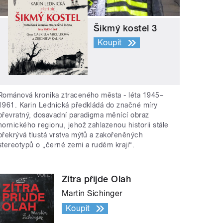
Šikmý kostel 3
Koupit
Románová kronika ztraceného města - léta 1945–
1961. Karin Lednická předkládá do značné míry
převratný, dosavadní paradigma měnící obraz
hornického regionu, jehož zahlazenou historii stále
překrývá tlustá vrstva mýtů a zakořeněných
stereotypů o „černé zemi a rudém kraji“.
Zítra přijde Olah
Martin Sichinger
Koupit