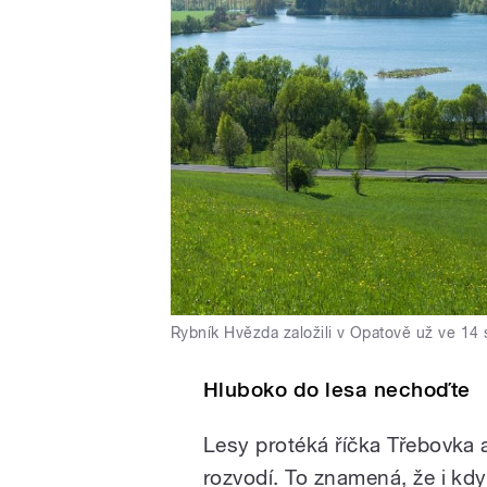
Rybník Hvězda založili v Opatově už ve 14 
Hluboko do lesa nechoďte
Lesy protéká říčka Třebovka a
rozvodí. To znamená, že i kd