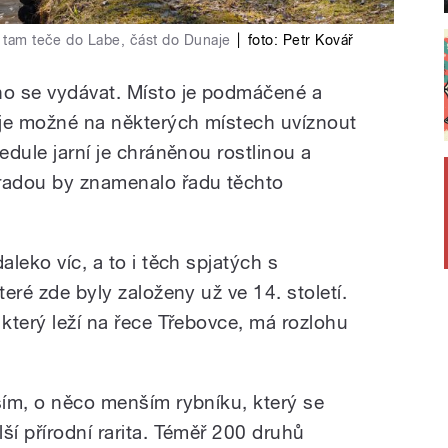
ů tam teče do Labe, část do Dunaje
|
foto:
Petr Kovář
no se vydávat. Místo je podmáčené a
i je možné na některých místech uvíznout
edule jarní je chráněnou rostlinou a
hradou by znamenalo řadu těchto
aleko víc, a to i těch spjatých s
teré zde byly založeny už ve 14. století.
 který leží na řece Třebovce, má rozlohu
jším, o něco menším rybníku, který se
ší přírodní rarita. Téměř 200 druhů