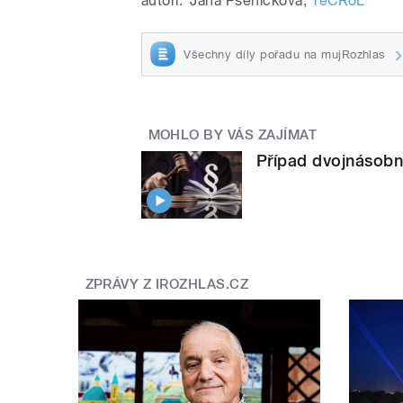
autoři:
Jana Pšeničková
,
reČRoL
Všechny díly pořadu na mujRozhlas
MOHLO BY VÁS ZAJÍMAT
Případ dvojnásobn
ZPRÁVY Z IROZHLAS.CZ