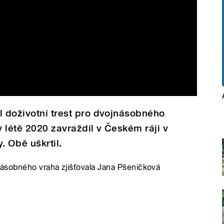
l doživotní trest pro dvojnásobného
v létě 2020 zavraždil v Českém ráji v
. Obě uškrtil.
ásobného vraha zjišťovala Jana Pšeničková