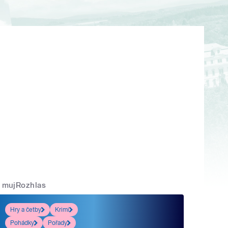
mujRozhlas
Hry a četby
Krimi
Pohádky
Pořady