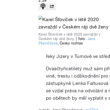
2:59
Karel Šťovíček v létě 2020 zavraždil v
Českém ráji dvě ženy
|
foto:
Jana
Pšeničková
,
Český rozhlas
řeky Jizery v Turnově ve stře
Dvaačtyřicetiletý muž sám při
vině, trestu i odškodnění pro 
zástupkyně Lenka Faltusová n
se vzdal práva na odvolání a
po obětech by měl vyplatit v 