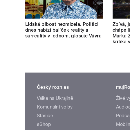
Lidská blbost nezmizela. Politici
Zpívá, 
dnes nabízí balíček reality a
chápe l
surreality v jednom, glosuje Vávra
Marka Z
kritika
Český rozhlas
mujRo
Válka na Ukrajině
Živé v
Komunální volby
Audioa
Stanice
Podca
eShop
Mobiln