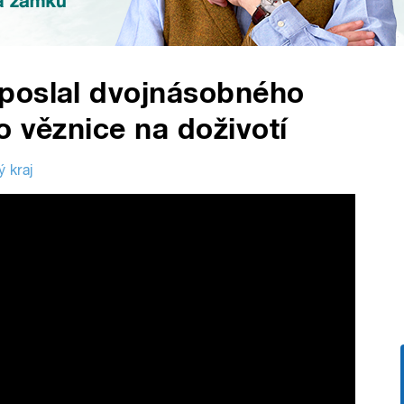
poslal dvojnásobného
o věznice na doživotí
 kraj