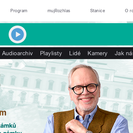
Program
mujRozhlas
Stanice
O r
Audioarchiv
Playlisty
Lidé
Kamery
Jak ná