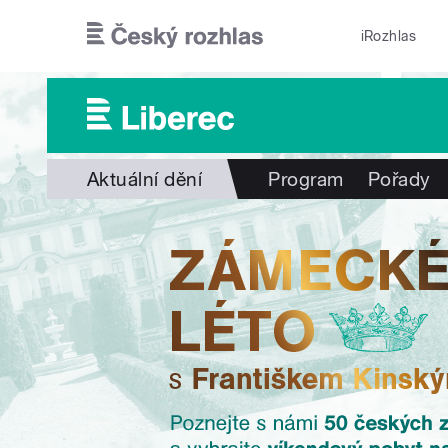
Přejít k hlavnímu obsahu
iRozhlas
Aktuální dění
Program
Pořady