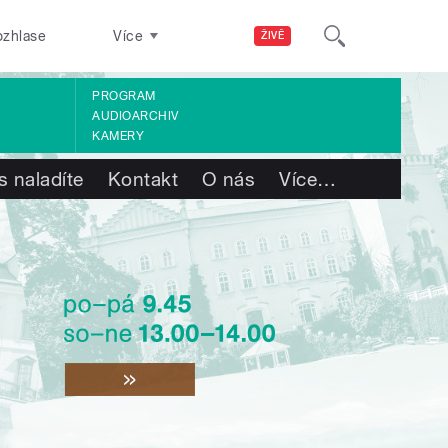
ozhlase
Více
ŽIVĚ
PROGRAM
AUDIOARCHIV
KAMERY
s naladíte
Kontakt
O nás
Více
…