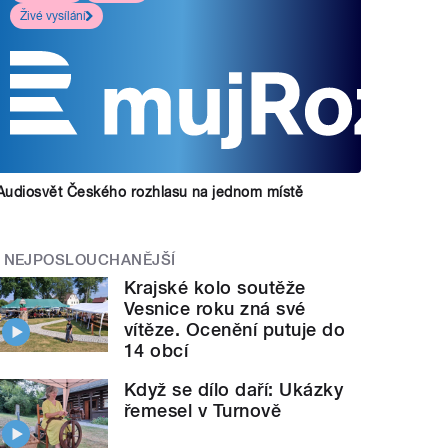
Živé vysílání
Audiosvět Českého rozhlasu na jednom místě
NEJPOSLOUCHANĚJŠÍ
Krajské kolo soutěže
Vesnice roku zná své
vítěze. Ocenění putuje do
14 obcí
Když se dílo daří: Ukázky
řemesel v Turnově