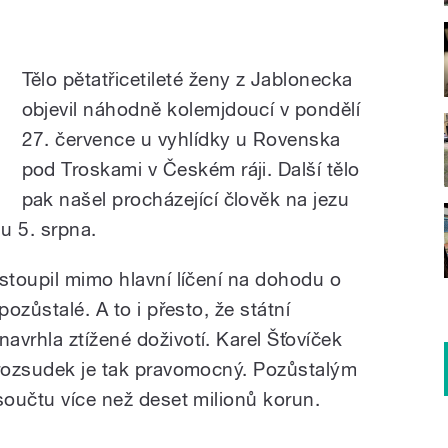
Tělo pětatřicetileté ženy z Jablonecka
objevil náhodně kolemjdoucí v pondělí
27. července u vyhlídky u Rovenska
pod Troskami v Českém ráji. Další tělo
pak našel procházející člověk na jezu
du 5. srpna.
stoupil mimo hlavní líčení na dohodu o
pozůstalé. A to i přesto, že státní
avrhla ztížené doživotí. Karel Šťovíček
 rozsudek je tak pravomocný. Pozůstalým
součtu více než deset milionů korun.