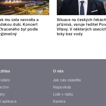
jak mu ústa narostla a
Situace na českých řekách
idskou duši. Koncert
příznivá, varuje ředitel Po
traceného byl podle
Vltavy. V některých úsecíc
 výjimečný
toky bez vody
zhlas
O nás
ysílání
Jak nás naladíte
rchiv
Nápověda
sty
Lidé v rádiu
í aplikace
Kariéra