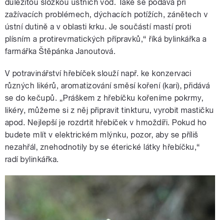
důležitou složkou ústních vod. Také se podává při
zažívacích problémech, dýchacích potížích, zánětech v
ústní dutině a v oblasti krku. Je součástí mastí proti
plísním a protirevmatických přípravků,“ říká bylinkářka a
farmářka Štěpánka Janoutová.
V potravinářství hřebíček slouží např. ke konzervaci
různých likérů, aromatizování směsí koření (kari), přidává
se do kečupů. „Práškem z hřebíčku kořeníme pokrmy,
likéry, můžeme si z něj připravit tinkturu, vyrobit mastičku
apod. Nejlepší je rozdrtit hřebíček v hmoždíři. Pokud ho
budete mlít v elektrickém mlýnku, pozor, aby se příliš
nezahřál, znehodnotily by se éterické látky hřebíčku,“
radí bylinkářka.