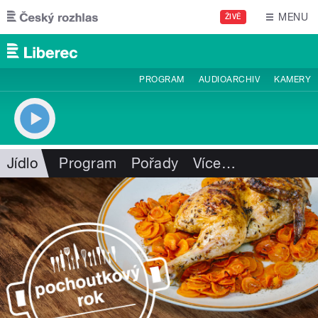
Přejít k hlavnímu obsahu
MENU
ŽIVĚ
PROGRAM
AUDIOARCHIV
KAMERY
Jídlo
Program
Pořady
Více
…