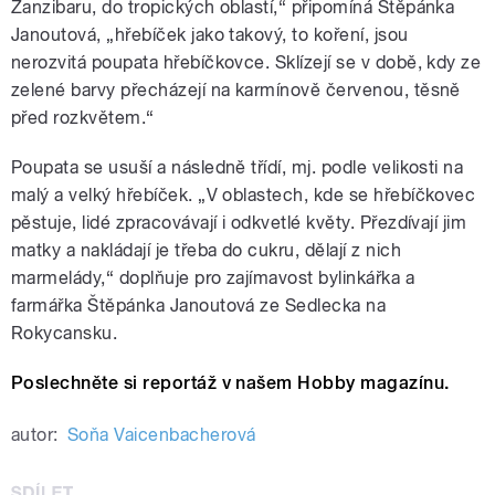
Zanzibaru, do tropických oblastí,“ připomíná Štěpánka
Janoutová, „hřebíček jako takový, to koření, jsou
nerozvitá poupata hřebíčkovce. Sklízejí se v době, kdy ze
zelené barvy přecházejí na karmínově červenou, těsně
před rozkvětem.“
Poupata se usuší a následně třídí, mj. podle velikosti na
malý a velký hřebíček. „V oblastech, kde se hřebíčkovec
pěstuje, lidé zpracovávají i odkvetlé květy. Přezdívají jim
matky a nakládají je třeba do cukru, dělají z nich
marmelády,“ doplňuje pro zajímavost bylinkářka a
farmářka Štěpánka Janoutová ze Sedlecka na
Rokycansku.
Poslechněte si reportáž v našem Hobby magazínu.
autor:
Soňa Vaicenbacherová