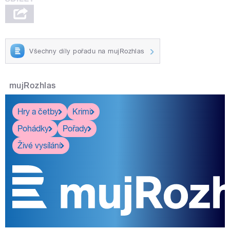
Všechny díly pořadu na mujRozhlas
mujRozhlas
Hry a četby
Krimi
Pohádky
Pořady
Živé vysílání