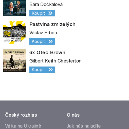
Bára Dočkalová
Koupit
Pastvina zmizelých
Václav Erben
Koupit
6x Otec Brown
Gilbert Keith Chesterton
Koupit
Český rozhlas
O nás
Válka na Ukrajině
Jak nás naladíte