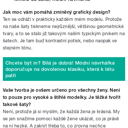
Jak moc vám pomáhá zmíněný grafický design?
Ten se odráží v prakticky každém mém modelu. Protože
na naše šaty tiskneme nejrůznější, většinou geometrické
tvary, a to se stalo již takovým naším typickým prvkem na
šatech. Je tam buď kontrastní potisk, nebo naopak ve
stejném tónu.
Chcete být in? Bílá je dobrá! Módní návrhářka
doporučuje na dovolenou klasiku, která k létu
patří
Vaše tvorba je ovšem určeno pro všechny ženy. Není
to pouze pro vysoké a štíhlé modelky. Je těžké tvořit
takové šaty?
Není, protože já si myslím, že každá žena je krásná. My
se jen snažíme pomoci každé žene ukázat, co je právě
na ní hezké. A zakrýt třeba to, co zrovna nechce