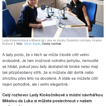
Lada Klokočníková a Mikela da Luka ve studiu Českého rozhlasu Hradec
Králové
|
foto:
Milan Baják
,
Český rozhlas
A šaty proto, že v těch se může člověk cítit velmi
svobodně. Je tam možnost volného pohybu, nemusíte
se hlídat, pokud jsou šaty dostatečně široké nebo mají
tak přizpůsobený střih, že si můžete dát dortík nebo
zmrzlinu přes léto na dovolené. A stále se můžete cítit
nejen pohodlně, ale i velmi elegantně.
Celý rozhovor Lady Klokočníkové s módní návrhářkou
Mikelou da Luka si můžete poslechnout v našem