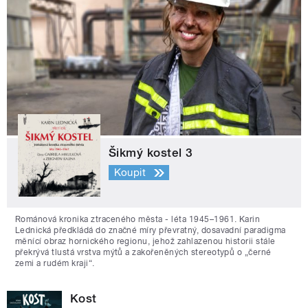
Šikmý kostel 3
Koupit
Románová kronika ztraceného města - léta 1945–1961. Karin
Lednická předkládá do značné míry převratný, dosavadní paradigma
měnící obraz hornického regionu, jehož zahlazenou historii stále
překrývá tlustá vrstva mýtů a zakořeněných stereotypů o „černé
zemi a rudém kraji“.
Kost