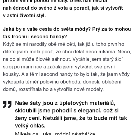
přitom velmi pohodlné šaty. Dnes nás nechá
nahlédnout do svého života a poradí, jak si vytvořit
vlastní životní styl.
Jaká byla vaše cesta do světa módy? Prý za to mohou
tak trochu i second handy?
Když se mi narodily obě mé děti, tak již u toho prvního
dítěte jsem měla pocit, že chci dělat něco rukama. Něco,
na co si může člověk sáhnout. Vytáhla jsem starý šicí
stroj po mamince a začala jsem vytvářet své první
kousky. A s těmi second handy to bylo tak, že jsem vždy
vykoupila téměř polovinu obchodu, donesla oblečení
domů, rozstříhala ho a vytvořila nové modely.
Naše šaty jsou z úpletových materiálů,
skloubili jsme pohodlí s elegancí, což si
ženy cení. Netušili jsme, že to bude mít tak
velký ohlas.
Mikela da Luka, módní návrhářka