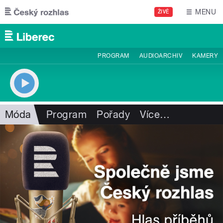
Přejít k hlavnímu obsahu
MENU
ŽIVĚ
PROGRAM
AUDIOARCHIV
KAMERY
Móda
Program
Pořady
Více
…