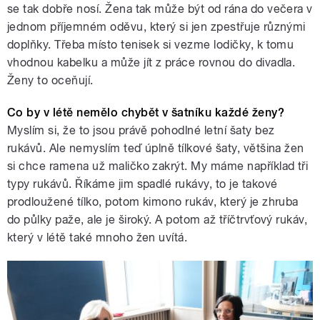
se tak dobře nosí. Žena tak může být od rána do večera v
jednom příjemném oděvu, který si jen zpestřuje různými
doplňky. Třeba místo tenisek si vezme lodičky, k tomu
vhodnou kabelku a může jít z práce rovnou do divadla.
Ženy to oceňují.
Co by v létě nemělo chybět v šatníku každé ženy?
Myslím si, že to jsou právě pohodlné letní šaty bez
rukávů. Ale nemyslím teď úplně tílkové šaty, většina žen
si chce ramena už maličko zakrýt. My máme například tři
typy rukávů. Říkáme jim spadlé rukávy, to je takové
prodloužené tílko, potom kimono rukáv, který je zhruba
do půlky paže, ale je široký. A potom až tříčtrvťový rukáv,
který v létě také mnoho žen uvítá.