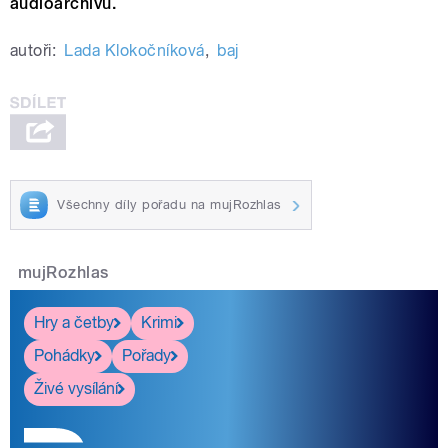
audioarchivu.
autoři:
Lada Klokočníková
,
baj
Všechny díly pořadu na mujRozhlas
mujRozhlas
Hry a četby
Krimi
Pohádky
Pořady
Živé vysílání