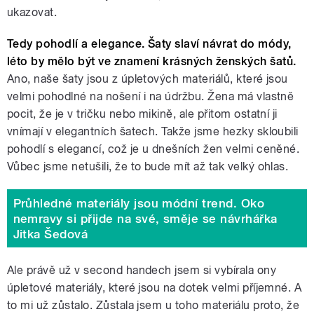
ukazovat.
Tedy pohodlí a elegance. Šaty slaví návrat do módy,
léto by mělo být ve znamení krásných ženských šatů.
Ano, naše šaty jsou z úpletových materiálů, které jsou
velmi pohodlné na nošení i na údržbu. Žena má vlastně
pocit, že je v tričku nebo mikině, ale přitom ostatní ji
vnímají v elegantních šatech. Takže jsme hezky skloubili
pohodlí s elegancí, což je u dnešních žen velmi ceněné.
Vůbec jsme netušili, že to bude mít až tak velký ohlas.
Průhledné materiály jsou módní trend. Oko
nemravy si přijde na své, směje se návrhářka
Jitka Šedová
Ale právě už v second handech jsem si vybírala ony
úpletové materiály, které jsou na dotek velmi příjemné. A
to mi už zůstalo. Zůstala jsem u toho materiálu proto, že