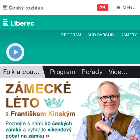
Přejít k hlavnímu obsahu
MENU
ŽIVĚ
PROGRAM
AUDIOARCHIV
KAMERY
Folk a country
Program
Pořady
Více
…