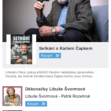
Setkání s Karlem Čapkem
Koupit
Literární fikce, pokus přiblížit literární nadsázkou spisovatele,
filozofa, ale hlavně člověka Karla Čapka trochu jinou formou.
Děkovačky Libuše Švormové
Libuše Švormová - Patrik Rozehnal
Koupit