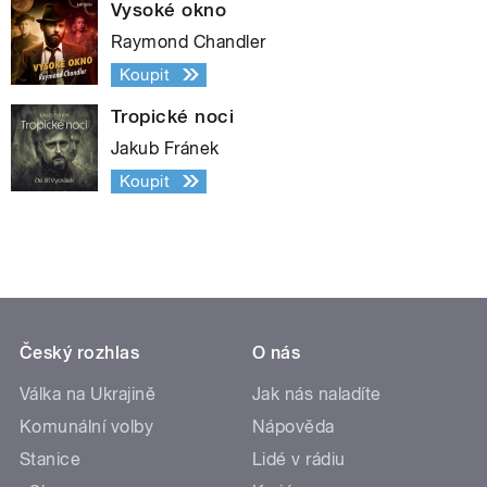
Vysoké okno
Raymond Chandler
Koupit
Tropické noci
Jakub Fránek
Koupit
Český rozhlas
O nás
Válka na Ukrajině
Jak nás naladíte
Komunální volby
Nápověda
Stanice
Lidé v rádiu