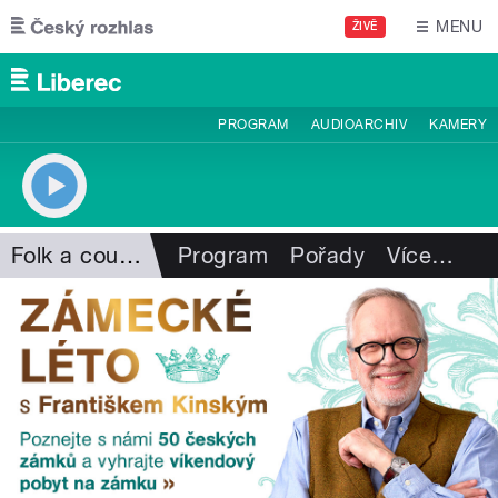
Přejít k hlavnímu obsahu
MENU
ŽIVĚ
PROGRAM
AUDIOARCHIV
KAMERY
Folk a country
Program
Pořady
Více
…