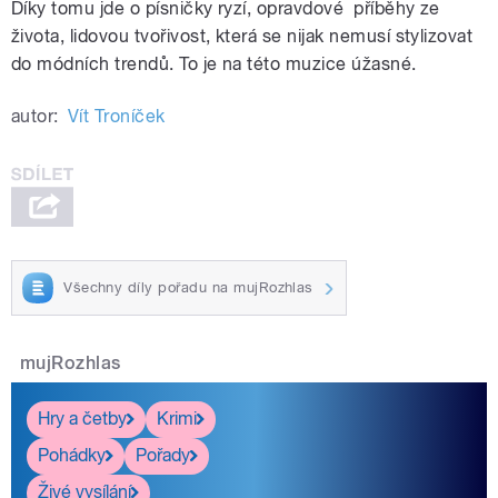
Díky tomu jde o písničky ryzí, opravdové příběhy ze
života, lidovou tvořivost, která se nijak nemusí stylizovat
do módních trendů. To je na této muzice úžasné.
autor:
Vít Troníček
Všechny díly pořadu na mujRozhlas
mujRozhlas
Hry a četby
Krimi
Pohádky
Pořady
Živé vysílání