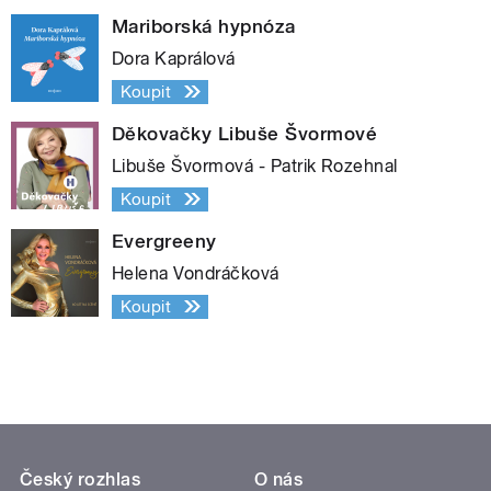
Mariborská hypnóza
Dora Kaprálová
Koupit
Děkovačky Libuše Švormové
Libuše Švormová - Patrik Rozehnal
Koupit
Evergreeny
Helena Vondráčková
Koupit
Český rozhlas
O nás