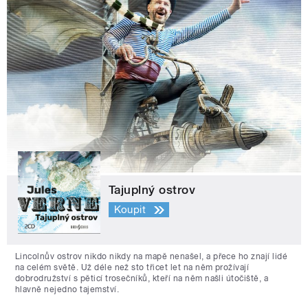
Tajuplný ostrov
Koupit
Lincolnův ostrov nikdo nikdy na mapě nenašel, a přece ho znají lidé
na celém světě. Už déle než sto třicet let na něm prožívají
dobrodružství s pěticí trosečníků, kteří na něm našli útočiště, a
hlavně nejedno tajemství.