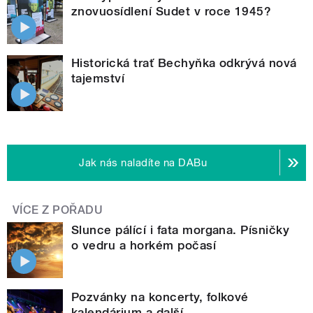
znovuosídlení Sudet v roce 1945?
Historická trať Bechyňka odkrývá nová
tajemství
Jak nás naladíte na DABu
VÍCE Z POŘADU
Slunce pálící i fata morgana. Písničky
o vedru a horkém počasí
Pozvánky na koncerty, folkové
kalendárium a další