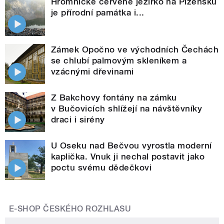
Hromnické červené jezírko na Plzeňsku
je přírodní památka i...
Zámek Opočno ve východních Čechách
se chlubí palmovým skleníkem a
vzácnými dřevinami
Z Bakchovy fontány na zámku
v Bučovicích shlížejí na návštěvníky
draci i sirény
U Oseku nad Bečvou vyrostla moderní
kaplička. Vnuk ji nechal postavit jako
poctu svému dědečkovi
E-SHOP ČESKÉHO ROZHLASU