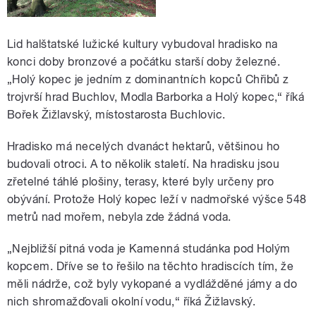
Lid halštatské lužické kultury vybudoval hradisko na
konci doby bronzové a počátku starší doby železné.
„Holý kopec je jedním z dominantních kopců Chřibů z
trojvrší hrad Buchlov, Modla Barborka a Holý kopec,“ říká
Bořek Žižlavský, místostarosta Buchlovic.
Hradisko má necelých dvanáct hektarů, většinou ho
budovali otroci. A to několik staletí. Na hradisku jsou
zřetelné táhlé plošiny, terasy, které byly určeny pro
obývání. Protože Holý kopec leží v nadmořské výšce 548
metrů nad mořem, nebyla zde žádná voda.
„Nejbližší pitná voda je Kamenná studánka pod Holým
kopcem. Dříve se to řešilo na těchto hradiscích tím, že
měli nádrže, což byly vykopané a vydlážděné jámy a do
nich shromažďovali okolní vodu,“ říká Žižlavský.