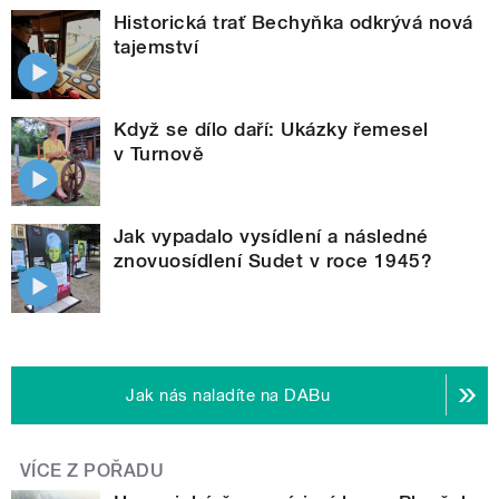
Historická trať Bechyňka odkrývá nová
tajemství
Když se dílo daří: Ukázky řemesel
v Turnově
Jak vypadalo vysídlení a následné
znovuosídlení Sudet v roce 1945?
Jak nás naladíte na DABu
VÍCE Z POŘADU