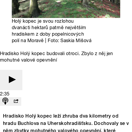
Holý kopec je svou rozlohou
dvanácti hektarů patrně největším
hradiskem z doby popelnicových
polí na Moravě | Foto: Saskia Mišová
Hradisko Holý kopec budovali otroci. Zbylo z něj jen
mohutné valové opevnění
2:35
Hradisko Holý kopec leží zhruba dva kilometry od
hradu Buchlova na Uherskohradišťsku. Dochovaly se v
něm zbytky mohutného valového opevnění, které