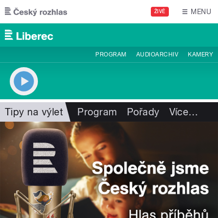
Přejít k hlavnímu obsahu
MENU
ŽIVĚ
PROGRAM
AUDIOARCHIV
KAMERY
Tipy na výlet
Program
Pořady
Více
…