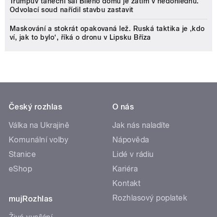
Trumpův taneční sál Bílého domu je zatím v nedohlednu.
Odvolací soud nařídil stavbu zastavit
Maskování a stokrát opakovaná lež. Ruská taktika je ‚kdo
ví, jak to bylo‘, říká o dronu v Lipsku Bříza
Český rozhlas
O nás
Válka na Ukrajině
Jak nás naladíte
Komunální volby
Nápověda
Stanice
Lidé v rádiu
eShop
Kariéra
Kontakt
Rozhlasový poplatek
mujRozhlas