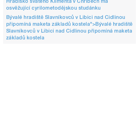
Hradisko svatého Klimenta v Chřibech má
osvěžující cyrilometodějskou studánku
Bývalé hradiště Slavníkovců v Libici nad Cidlinou
připomíná maketa základů kostela">
Bývalé hradiště
Slavníkovců v Libici nad Cidlinou připomíná maketa
základů kostela