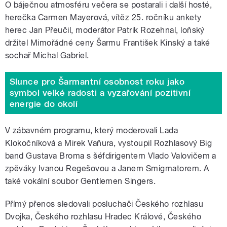
O báječnou atmosféru večera se postarali i další hosté,
herečka Carmen Mayerová, vítěz 25. ročníku ankety
herec Jan Přeučil, moderátor Patrik Rozehnal, loňský
držitel Mimořádné ceny Šarmu František Kinský a také
sochař Michal Gabriel.
Slunce pro Šarmantní osobnost roku jako
symbol velké radosti a vyzařování pozitivní
energie do okolí
V zábavném programu, který moderovali Lada
Klokočníková a Mirek Vaňura, vystoupil Rozhlasový Big
band Gustava Broma s šéfdirigentem Vlado Valovičem a
zpěváky Ivanou Regešovou a Janem Smigmatorem. A
také vokální soubor Gentlemen Singers.
Přímý přenos sledovali posluchači Českého rozhlasu
Dvojka, Českého rozhlasu Hradec Králové, Českého