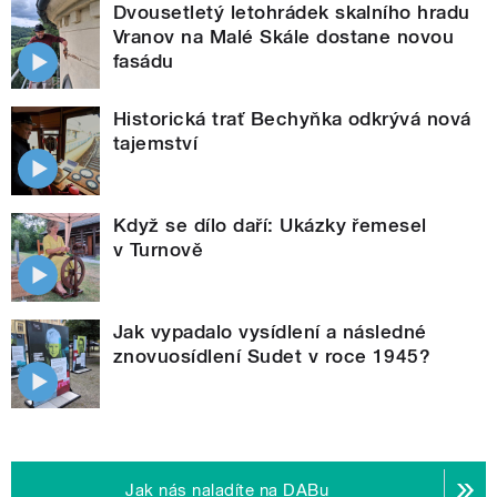
Dvousetletý letohrádek skalního hradu
Vranov na Malé Skále dostane novou
fasádu
Historická trať Bechyňka odkrývá nová
tajemství
Když se dílo daří: Ukázky řemesel
v Turnově
Jak vypadalo vysídlení a následné
znovuosídlení Sudet v roce 1945?
Jak nás naladíte na DABu