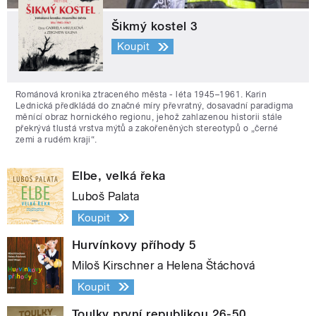
Šikmý kostel 3
Koupit
Románová kronika ztraceného města - léta 1945–1961. Karin
Lednická předkládá do značné míry převratný, dosavadní paradigma
měnící obraz hornického regionu, jehož zahlazenou historii stále
překrývá tlustá vrstva mýtů a zakořeněných stereotypů o „černé
zemi a rudém kraji“.
Elbe, velká řeka
Luboš Palata
Koupit
Hurvínkovy příhody 5
Miloš Kirschner a Helena Štáchová
Koupit
Toulky první republikou 26-50