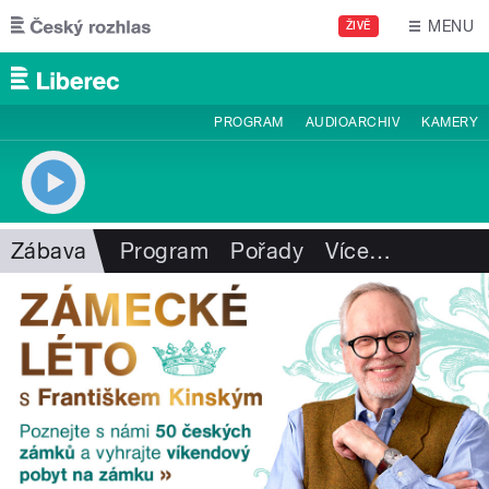
Přejít k hlavnímu obsahu
MENU
ŽIVĚ
PROGRAM
AUDIOARCHIV
KAMERY
Zábava
Program
Pořady
Více
…