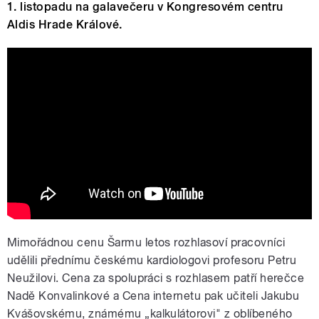
1. listopadu na galavečeru v Kongresovém centru
Aldis Hrade Králové.
Šarmantní osobnost roku 2023
Mimořádnou cenu Šarmu letos rozhlasoví pracovníci
udělili přednímu českému kardiologovi profesoru Petru
Neužilovi. Cena za spolupráci s rozhlasem patří herečce
Nadě Konvalinkové a Cena internetu pak učiteli Jakubu
Kvášovskému, známému „kalkulátorovi" z oblíbeného