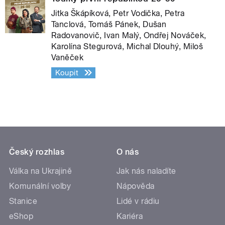
Jitka Škápíková, Petr Vodička, Petra
Tanclová, Tomáš Pánek, Dušan
Radovanovič, Ivan Malý, Ondřej Nováček,
Karolína Stegurová, Michal Dlouhý, Miloš
Vaněček
Koupit
Český rozhlas
O nás
Válka na Ukrajině
Jak nás naladíte
Komunální volby
Nápověda
Stanice
Lidé v rádiu
eShop
Kariéra