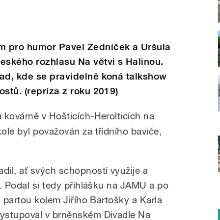
m pro humor Pavel Zedníček a Uršula
eského rozhlasu Na větvi s Halinou.
rad, kde se pravidelně koná talkshow
stů. (repríza z roku 2019)
a kovárně v Hošticích-Herolticích na
ole byl považován za třídního baviče,
il, ať svých schopností využije a
u. Podal si tedy přihlášku na JAMU a po
u partou kolem Jiřího Bartošky a Karla
ystupoval v brněnském Divadle Na