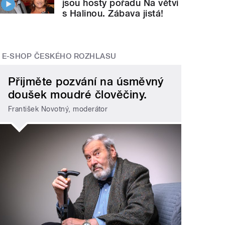
jsou hosty pořadu Na větvi
s Halinou. Zábava jistá!
E-SHOP ČESKÉHO ROZHLASU
Přijměte pozvání na úsměvný
doušek moudré člověčiny.
František Novotný, moderátor