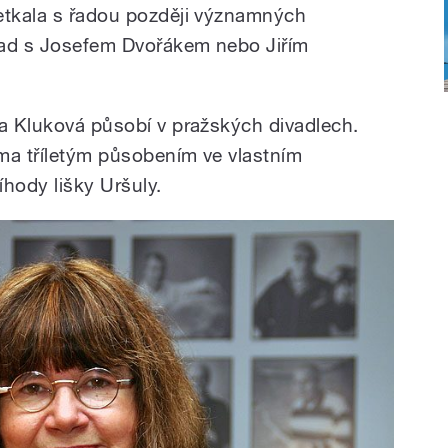
etkala s řadou později významných
lad s Josefem Dvořákem nebo Jiřím
la Kluková působí v pražských divadlech.
ama tříletým působením ve vlastním
hody lišky Uršuly.