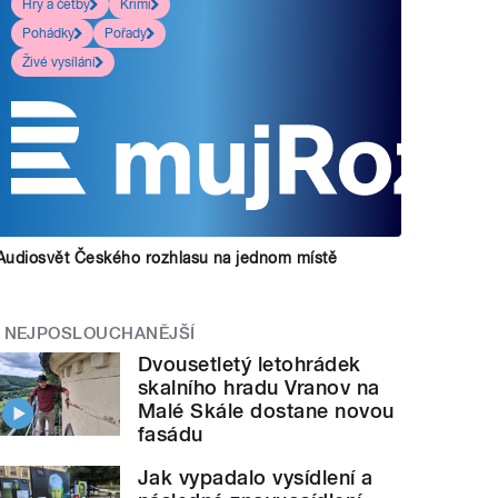
Hry a četby
Krimi
Pohádky
Pořady
Živé vysílání
Audiosvět Českého rozhlasu na jednom místě
NEJPOSLOUCHANĚJŠÍ
Dvousetletý letohrádek
skalního hradu Vranov na
Malé Skále dostane novou
fasádu
Jak vypadalo vysídlení a