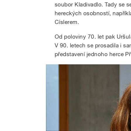
soubor Kladivadlo. Tady se s
hereckých osobností, napřík
Císlerem.
Od poloviny 70. let pak Uršu
V 90. letech se prosadila i s
představení jednoho herce Pří