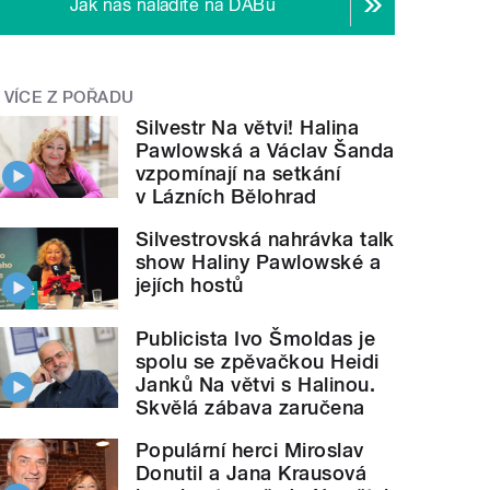
Jak nás naladíte na DABu
VÍCE Z POŘADU
Silvestr Na větvi! Halina
Pawlowská a Václav Šanda
vzpomínají na setkání
v Lázních Bělohrad
Silvestrovská nahrávka talk
show Haliny Pawlowské a
jejích hostů
Publicista Ivo Šmoldas je
spolu se zpěvačkou Heidi
Janků Na větvi s Halinou.
Skvělá zábava zaručena
Populární herci Miroslav
Donutil a Jana Krausová