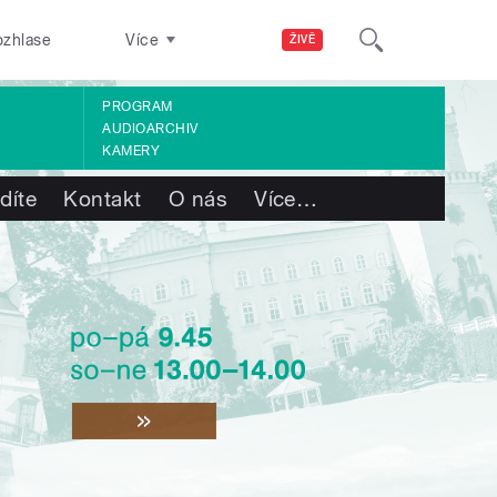
ozhlase
Více
ŽIVĚ
PROGRAM
AUDIOARCHIV
KAMERY
díte
Kontakt
O nás
Více
…