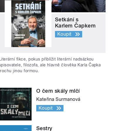
Setkání s
Karlem Čapkem
Koupit
Literární fikce, pokus přiblížit literární nadsázkou
spisovatele, filozofa, ale hlavně člověka Karla Čapka
trochu jinou formou.
O čem skály mlčí
Kateřina Surmanová
Koupit
Sestry