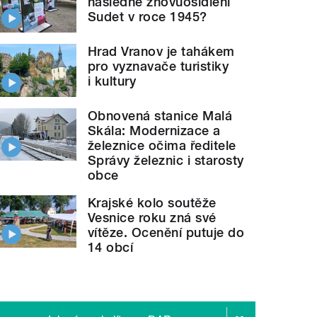
následné znovuosídlení
Sudet v roce 1945?
Hrad Vranov je tahákem
pro vyznavače turistiky
i kultury
Obnovená stanice Malá
Skála: Modernizace a
železnice očima ředitele
Správy železnic i starosty
obce
Krajské kolo soutěže
Vesnice roku zná své
vítěze. Ocenění putuje do
14 obcí