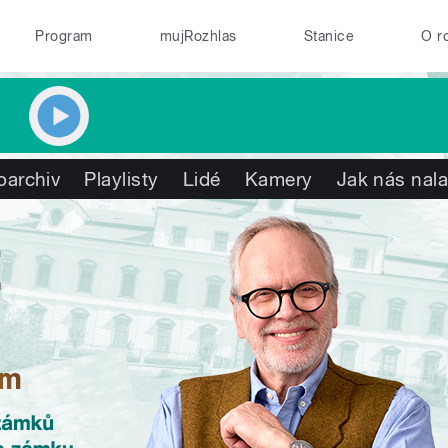
Program
mujRozhlas
Stanice
O r
oarchiv
Playlisty
Lidé
Kamery
Jak nás nala