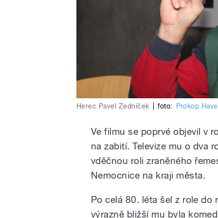
Herec Pavel Zedníček
|
foto:
Prokop Have
Ve filmu se poprvé objevil v 
na zabití. Televize mu o dva r
vděčnou roli zraněného řemes
Nemocnice na kraji města.
Po celá 80. léta šel z role do
výrazně bližší mu byla komediá