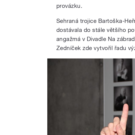
provázku.
Sehraná trojice Bartoška-He
dostávala do stále většího po
angažmá v Divadle Na zábradlí
Zedníček zde vytvořil řadu v