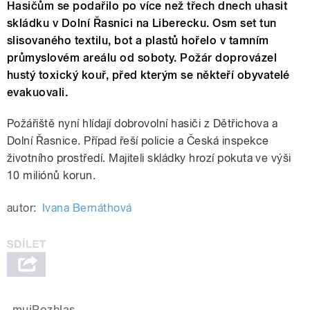
Hasičům se podařilo po více než třech dnech uhasit
skládku v Dolní Řasnici na Liberecku. Osm set tun
slisovaného textilu, bot a plastů hořelo v tamním
průmyslovém areálu od soboty. Požár doprovázel
hustý toxický kouř, před kterým se někteří obyvatelé
evakuovali.
Požářiště nyní hlídají dobrovolní hasiči z Dětřichova a
Dolní Řasnice. Případ řeší policie a Česká inspekce
životního prostředí. Majiteli skládky hrozí pokuta ve výši
10 miliónů korun.
autor:
Ivana Bernáthová
mujRozhlas