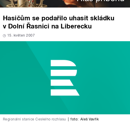
Hasičům se podařilo uhasit skládku
v Dolní Řasnici na Liberecku
15. květen 2007
Regionální stanice Českého rozhlasu
|
foto:
Aleš Vavřík