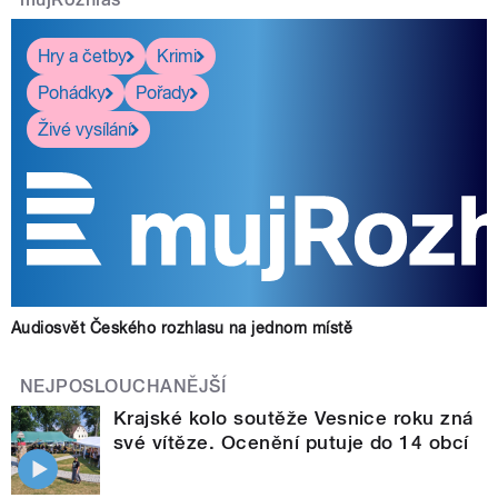
Hry a četby
Krimi
Pohádky
Pořady
Živé vysílání
Audiosvět Českého rozhlasu na jednom místě
NEJPOSLOUCHANĚJŠÍ
Krajské kolo soutěže Vesnice roku zná
své vítěze. Ocenění putuje do 14 obcí