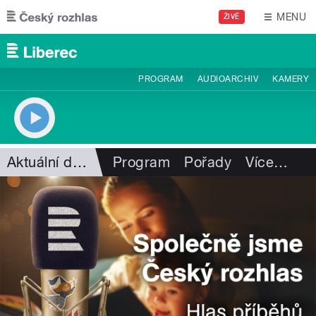
Přejít k hlavnímu obsahu
MENU
ŽIVĚ
PROGRAM
AUDIOARCHIV
KAMERY
Aktuální dění
Program
Pořady
Více
…