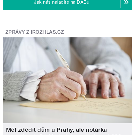
Jak nás naladíte na DABu
ZPRÁVY Z IROZHLAS.CZ
Měl zdědit dům u Prahy, ale notářka