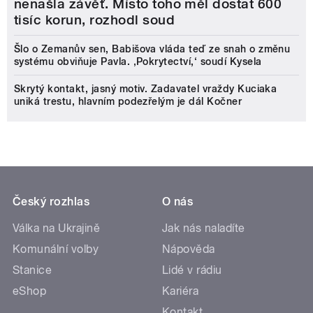
nenašla závěť. Místo toho měl dostat 600
tisíc korun, rozhodl soud
Šlo o Zemanův sen, Babišova vláda teď ze snah o změnu
systému obviňuje Pavla. ‚Pokrytectví,‘ soudí Kysela
Skrytý kontakt, jasný motiv. Zadavatel vraždy Kuciaka
uniká trestu, hlavním podezřelým je dál Kočner
Český rozhlas
O nás
Válka na Ukrajině
Jak nás naladíte
Komunální volby
Nápověda
Stanice
Lidé v rádiu
eShop
Kariéra
Kontakt