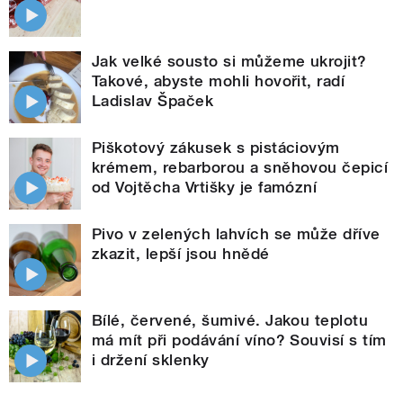
Jak velké sousto si můžeme ukrojit?
Takové, abyste mohli hovořit, radí
Ladislav Špaček
Piškotový zákusek s pistáciovým
krémem, rebarborou a sněhovou čepicí
od Vojtěcha Vrtišky je famózní
Pivo v zelených lahvích se může dříve
zkazit, lepší jsou hnědé
Bílé, červené, šumivé. Jakou teplotu
má mít při podávání víno? Souvisí s tím
i držení sklenky