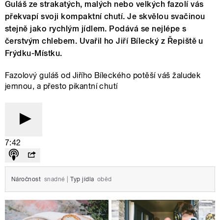
Guláš ze strakatých, malých nebo velkých fazolí vás
překvapí svoji kompaktní chutí. Je skvělou svačinou
stejně jako rychlým jídlem. Podává se nejlépe s
čerstvým chlebem. Uvařil ho Jiří Bílecký z Řepiště u
Frýdku-Místku.
Fazolový guláš od Jiřího Bíleckého potěší váš žaludek
jemnou, a přesto pikantní chutí
7:42
Náročnost
snadné
|
Typ jídla
oběd