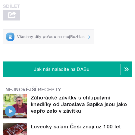
Všechny díly pořadu na mujRozhlas
Jak nás naladíte na DABu
NEJNOVĚJŠÍ RECEPTY
Záhorácké závitky s chlupatými
knedlíky od Jaroslava Sapíka jsou jako
vepřo zelo v závitku
Lovecký salám Češi znají už 100 let