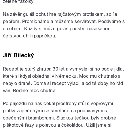
zelené fazolky.
Na závěr guláš ochutíme rajčatovým protlakem, solí a
pepřem. Promícháme a můžeme servírovat. Podáváme s
chlebem. Každý si může guláš přiostřit nasekanou
čerstvou chilli papričkou.
Jiří Bílecký
Recept je starý zhruba 30 let a vymyslel si ho podle jídla,
které si kdysi objednal v Německu. Moc mu chutnalo a
nebylo drahé. Doma si recept vyladil a od té doby ho rád
vaří. Rodině moc chutná.
Po příjezdu na nás čekal prostřený stůl s vepřovými
plátky zapečenými se smetanou a podávanými s
opečenými bramborami. Sladkou tečkou byly drobné
piškotové řezy s polevou a čokoládou. Užili jsme si