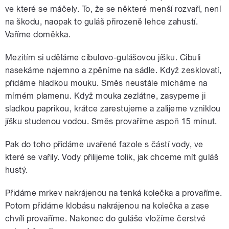
ve které se máčely. To, že se některé menší rozvaří, není
na škodu, naopak to guláš přirozeně lehce zahustí.
Vaříme doměkka.
Mezitím si uděláme cibulovo-gulášovou jíšku. Cibuli
nasekáme najemno a zpěníme na sádle. Když zesklovatí,
přidáme hladkou mouku. Směs neustále mícháme na
mírném plamenu. Když mouka zezlátne, zasypeme ji
sladkou paprikou, krátce zarestujeme a zalijeme vzniklou
jíšku studenou vodou. Směs provaříme aspoň 15 minut.
Pak do toho přidáme uvařené fazole s částí vody, ve
které se vařily. Vody přilijeme tolik, jak chceme mít guláš
hustý.
Přidáme mrkev nakrájenou na tenká kolečka a provaříme.
Potom přidáme klobásu nakrájenou na kolečka a zase
chvíli provaříme. Nakonec do guláše vložíme čerstvé