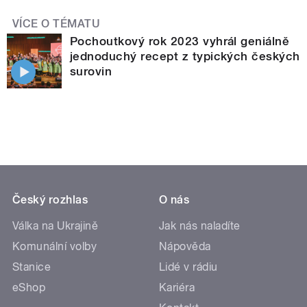
VÍCE O TÉMATU
Pochoutkový rok 2023 vyhrál geniálně
jednoduchý recept z typických českých
surovin
Český rozhlas
O nás
Válka na Ukrajině
Jak nás naladíte
Komunální volby
Nápověda
Stanice
Lidé v rádiu
eShop
Kariéra