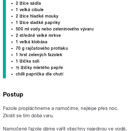
2 lžíce sádla
1 velká cibule
2 lžíce hladké mouky
1 lžíce sladké papriky
500 ml vody nebo zeleninového vývaru
2 středně velké mrkve
1 velká klobása
70 g rajčatového protlaku
1 hrst zelených fazolek
1 lžička soli
½ lžičky mletého pepře
chilli paprička dle chutí
Postup
Fazole propláchneme a namočíme, nejlépe přes noc.
Zkrátí se tím doba varu.
Namočené fazole dáme vařit všechny najednou ve vodě,