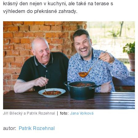
krásný den nejen v kuchyni, ale také na terase s
výhledem do překrásné zahrady.
Jiří Bílecký a Patrik Rozehnal
|
foto:
Jana Volková
autor:
Patrik Rozehnal