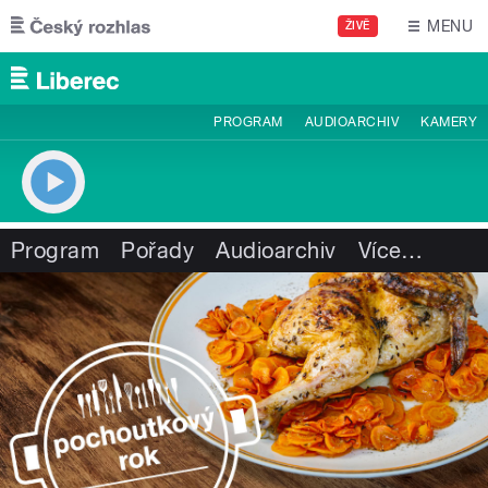
Přejít k hlavnímu obsahu
MENU
ŽIVĚ
PROGRAM
AUDIOARCHIV
KAMERY
Program
Pořady
Audioarchiv
Více
…