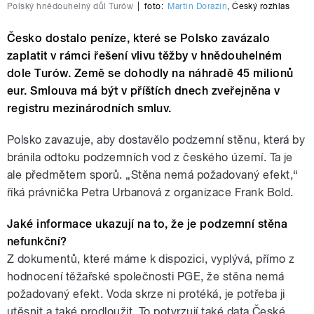
Polský hnědouhelný důl Turów
|
foto:
Martin Dorazín
,
Český rozhlas
Česko dostalo peníze, které se Polsko zavázalo
zaplatit v rámci řešení vlivu těžby v hnědouhelném
dole Turów. Země se dohodly na náhradě 45 milionů
eur. Smlouva má být v příštích dnech zveřejněna v
registru mezinárodních smluv.
Polsko zavazuje, aby dostavělo podzemní stěnu, která by
bránila odtoku podzemních vod z českého území. Ta je
ale předmětem sporů. „Stěna nemá požadovaný efekt,“
říká právnička Petra Urbanová z organizace Frank Bold.
Jaké informace ukazují na to, že je podzemní stěna
nefunkční?
Z dokumentů, které máme k dispozici, vyplývá, přímo z
hodnocení těžařské společnosti PGE, že stěna nemá
požadovaný efekt. Voda skrze ni protéká, je potřeba ji
utěsnit a také prodloužit. To potvrzují také data České