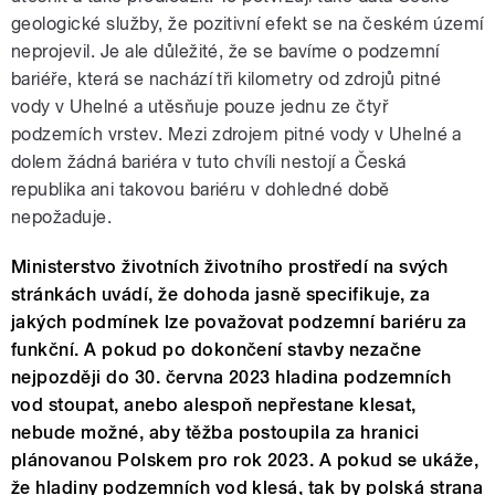
geologické služby, že pozitivní efekt se na českém území
neprojevil. Je ale důležité, že se bavíme o podzemní
bariéře, která se nachází tři kilometry od zdrojů pitné
vody v Uhelné a utěsňuje pouze jednu ze čtyř
podzemích vrstev. Mezi zdrojem pitné vody v Uhelné a
dolem žádná bariéra v tuto chvíli nestojí a Česká
republika ani takovou bariéru v dohledné době
nepožaduje.
Ministerstvo životních životního prostředí na svých
stránkách uvádí, že dohoda jasně specifikuje, za
jakých podmínek lze považovat podzemní bariéru za
funkční. A pokud po dokončení stavby nezačne
nejpozději do 30. června 2023 hladina podzemních
vod stoupat, anebo alespoň nepřestane klesat,
nebude možné, aby těžba postoupila za hranici
plánovanou Polskem pro rok 2023. A pokud se ukáže,
že hladiny podzemních vod klesá, tak by polská strana