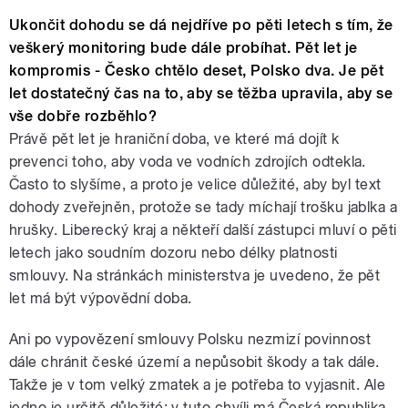
Ukončit dohodu se dá nejdříve po pěti letech s tím, že
veškerý monitoring bude dále probíhat. Pět let je
kompromis - Česko chtělo deset, Polsko dva. Je pět
let dostatečný čas na to, aby se těžba upravila, aby se
vše dobře rozběhlo?
Právě pět let je hraniční doba, ve které má dojít k
prevenci toho, aby voda ve vodních zdrojích odtekla.
Často to slyšíme, a proto je velice důležité, aby byl text
dohody zveřejněn, protože se tady míchají trošku jablka a
hrušky. Liberecký kraj a někteří další zástupci mluví o pěti
letech jako soudním dozoru nebo délky platnosti
smlouvy. Na stránkách ministerstva je uvedeno, že pět
let má být výpovědní doba.
Ani po vypovězení smlouvy Polsku nezmizí povinnost
dále chránit české území a nepůsobit škody a tak dále.
Takže je v tom velký zmatek a je potřeba to vyjasnit. Ale
jedno je určitě důležité: v tuto chvíli má Česká republika