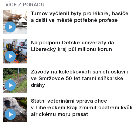
VÍCE Z POŘADU
Turnov vyčlenil byty pro lékaře, hasiče
a další ve městě potřebné profese
Na podporu Dětské univerzity dá
Liberecký kraj půl milionu korun
Závody na kolečkových saních oslavili
ve Smržovce 50 let tamní sáňkařské
dráhy
Státní veterinární správa chce
v Libereckém kraji zmírnit opatření kvůli
africkému moru prasat