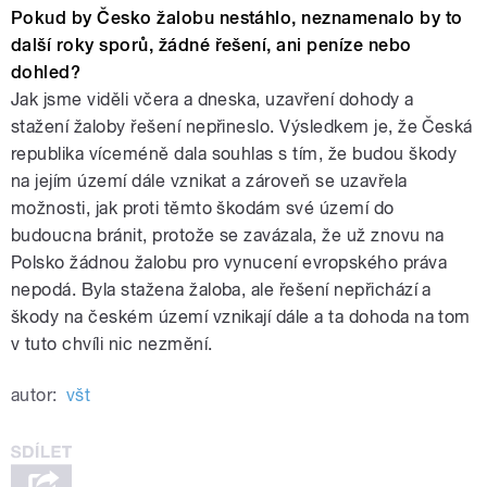
Pokud by Česko žalobu nestáhlo, neznamenalo by to
další roky sporů, žádné řešení, ani peníze nebo
dohled?
Jak jsme viděli včera a dneska, uzavření dohody a
stažení žaloby řešení nepřineslo. Výsledkem je, že Česká
republika víceméně dala souhlas s tím, že budou škody
na jejím území dále vznikat a zároveň se uzavřela
možnosti, jak proti těmto škodám své území do
budoucna bránit, protože se zavázala, že už znovu na
Polsko žádnou žalobu pro vynucení evropského práva
nepodá. Byla stažena žaloba, ale řešení nepřichází a
škody na českém území vznikají dále a ta dohoda na tom
v tuto chvíli nic nezmění.
autor:
všt