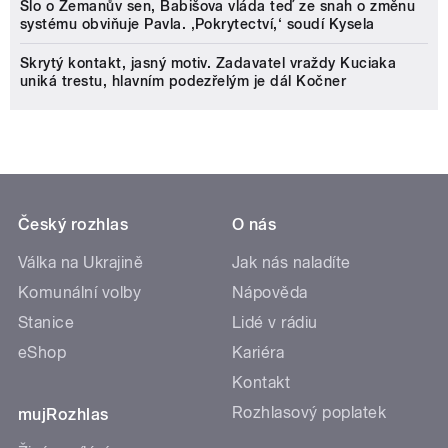
Šlo o Zemanův sen, Babišova vláda teď ze snah o změnu
systému obviňuje Pavla. ‚Pokrytectví,‘ soudí Kysela
Skrytý kontakt, jasný motiv. Zadavatel vraždy Kuciaka
uniká trestu, hlavním podezřelým je dál Kočner
Český rozhlas
O nás
Válka na Ukrajině
Jak nás naladíte
Komunální volby
Nápověda
Stanice
Lidé v rádiu
eShop
Kariéra
Kontakt
Rozhlasový poplatek
mujRozhlas