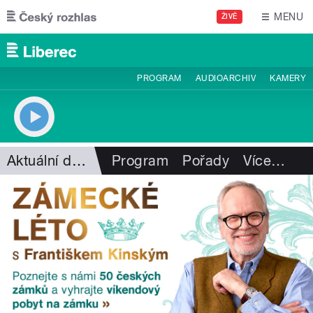
Přejít k hlavnímu obsahu
MENU
ŽIVĚ
PROGRAM
AUDIOARCHIV
KAMERY
Aktuální dění
Program
Pořady
Více
…