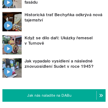
fasádu
Historická trať Bechyňka odkrývá nová
tajemství
Když se dílo daří: Ukázky řemesel
v Turnově
Jak vypadalo vysídlení a následné
znovuosídlení Sudet v roce 1945?
Jak nás naladíte na DABu