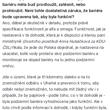
bariéru měla buď prodloužit, zatěsnit, nebo
prohloubit. Není tohle dostatečná záruka, že bariéra
bude upravena tak, aby byla funkční?
Ano, ďábel je skutečně v detailu, protože právě
specifikace funkčnosti je alfa a omega. Funkčnost, jak je
nastavená v té dohodě, která je k dispozici a kterou paní
ministryně
(životního prostředí Anna Hubáčková za KDU-
ČSL)
říkala, že jede do Polska dojednat, je nastavená na
ukazatel, kolik vody proteče skrz podzemní bariéru a
monitoruje se dopad bariéry na tu jednu podzemní
vrstvu.
Jde o území, které je tři kilometry daleko a na to
znemožnění odběru v Uhelné a prevenci k tomu, aby
odběr nebyl znemožněn, to nebude mít žádný vliv i v
případě, že by papírově - podle toho, co v té dohodě je -
byla podzemní bariéra vyhodnocena jako funkční. Ale v
tuto chvíli podle informací k dohodě, i kdyby funkční byla,