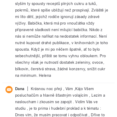
slyším ty spousty receptů plných cukru a tuků,
pokrmů, které spíše ubližují než prospívají. Zvláště je
mi líto dětí, jejichž rodiče ignorují zásady zdravé
výživy. Babička, která má pro vnoučátka vždy
připravené sladkosti není milující babička. Nikdo z
nás si nemůže naříkat na nedostatek informací. Není
nutné kupovat drahé publikace, v knihovnách je toho
spousta. Když je mi po něčem špatně, ať to bylo
sebechutnější, příště se tomu vyhnu obloukem. Pro
všechny však je nutností dostatek zeleniny, ovoce,
bílkovin, čerstvá strava, žádné konzervy, snížit cukr
na minimum. Helena
|
Dana
Krásnou noc přeji , Vám ,Kájo Všem
posluchačům a hlavně šťastným volajícím , Lezim a
nasloucham i zkousim se zapojit . Vidím Vás ve
studiu , je to prima i hudební proklad a k tématu :
Dnes vím, že musím pracovat i odpočívat , Dříve to