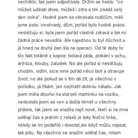
nechtělo, tak jsem odpočívala. Držím se hesla: "co
můžeš udělati dnes, můžeš i zítra a tím získáš celý
den volna". Hodně jsem se věnovala rodičům, měli
jsme pole, vinohrady, dům, pořád bylo hodně práce,
nestěžuju si, byla jsem pořád vlastně zdravá a tak mi
žádná práce nevadila. Ale najednou tu byl důchod a
já hned na druhý den šla na operaci. Od té doby to
šlo fakt totálně z kopce, bolavá záda, pískání v uchu,
artróza, klouby, žaludek. No ale pořád si nestěžuju,
chodím, vidím, sice mne pořád něco bolí a otravuje
život, no ale pokud se s tím dá žít, je všechno v
pořádku, já říkám, jen neztratit dobrou náladu. Jak
jsem měla dlouho na starosti maminku na vozíku,
nedostala jsem se ven a došla téměř o všechny
přátele, tak jsem se snažila najít nové, kteří si na mne
udělají čas a jedním z relaxů je taky Noční linka,
někdy se mi podařilo i dovolat,ale když můžu napsat,
tak píšu. Na všechno se snažím udělat čas, nikam