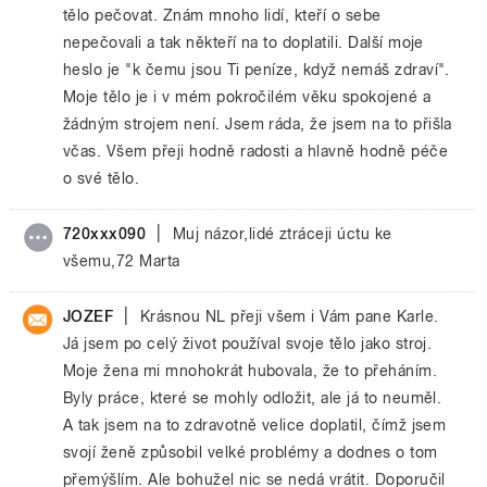
tělo pečovat. Znám mnoho lidí, kteří o sebe
nepečovali a tak někteří na to doplatili. Další moje
heslo je "k čemu jsou Ti peníze, když nemáš zdraví".
Moje tělo je i v mém pokročilém věku spokojené a
žádným strojem není. Jsem ráda, že jsem na to přišla
včas. Všem přeji hodně radosti a hlavně hodně péče
o své tělo.
|
720xxx090
Muj názor,lidé ztráceji úctu ke
všemu,72 Marta
|
JOZEF
Krásnou NL přeji všem i Vám pane Karle.
Já jsem po celý život používal svoje tělo jako stroj.
Moje žena mi mnohokrát hubovala, že to přeháním.
Byly práce, které se mohly odložit, ale já to neuměl.
A tak jsem na to zdravotně velice doplatil, čímž jsem
svojí ženě způsobil velké problémy a dodnes o tom
přemýšlím. Ale bohužel nic se nedá vrátit. Doporučil