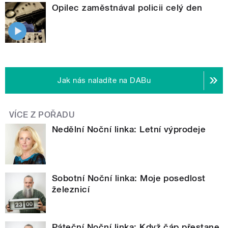
Opilec zaměstnával policii celý den
Jak nás naladíte na DABu
VÍCE Z POŘADU
Nedělní Noční linka: Letní výprodeje
Sobotní Noční linka: Moje posedlost
železnicí
Páteční Noční linka: Když čáp přestane