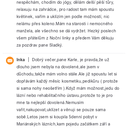
nespěchám, chodím do jógy, dělám delší pěší tůry,
relaxuju na zahrádce, pro radost tam mám spoustu
květinek, vařím a uklízím jen podle možností, nic
nelámu přes koleno.Mám na starosti i nemocného
manžela, ale všechno se dá vydržet. Hezký poslech
všem přátelům z Noční linky a předem Vám děkuju
za pozdrav pane Sladký.
|
Inka
Dobrý večer,pane Karle, je pravda,že už
dlouho jsem nebyla na dovolené,ale jsem v
důchodu,takže mám volno stále.Ale již spoustu let si
dopřávám každý měsíc kosmetiku,pedikůru ( protože
si sama nohy neošetřím ).Když mám možnost,jedu do
lázní nebo rehabilitačního ústavu,protože to je pro
mne ta nejlepší dovolená.Nemusím
vařit,nakupovat,uklízet a věnuji se pouze sama
sobě.Letos jsem si koupila 5denní pobyt v
Mariánských lázních,kam pojedu začátkem září a