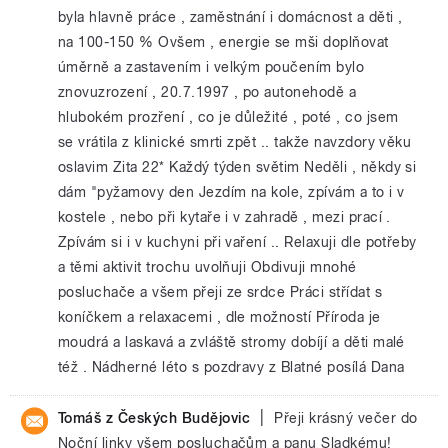
byla hlavně práce , zaměstnání i domácnost a děti ,
na 100-150 % Ovšem , energie se mši doplňovat
úměrně a zastavením i velkým poučením bylo
znovuzrození , 20.7.1997 , po autonehodě a
hlubokém prozření , co je důležité , poté , co jsem
se vrátila z klinické smrti zpět .. takže navzdory věku
oslavim Zita 22* Každý týden světim Neděli , někdy si
dám "pyžamovy den Jezdím na kole, zpívám a to i v
kostele , nebo při kytaře i v zahradě , mezi prací .
Zpívám si i v kuchyni při vaření .. Relaxuji dle potřeby
a těmi aktivit trochu uvolňuji Obdivuji mnohé
posluchače a všem přeji ze srdce Práci střídat s
koníčkem a relaxacemi , dle možností Příroda je
moudrá a laskavá a zvláště stromy dobíjí a děti malé
též . Nádherné léto s pozdravy z Blatné posílá Dana
|
Tomáš z Českých Budějovic
Přeji krásný večer do
Noční linky všem posluchačům a panu Sladkému!