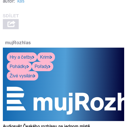
autor:
kas
mujRozhlas
Hry a četby
Krimi
Pohádky
Pořady
Živé vysílání
Audiosvět Českého rozhlasu na jednom místě