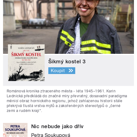
Šikmý kostel 3
Koupit
Románová kronika ztraceného města - léta 1945–1961. Karin
Lednická předkládá do značné míry převratný, dosavadní paradigma
měnící obraz hornického regionu, jehož zahlazenou historii stále
překrývá tlustá vrstva mýtů a zakořeněných stereotypů o „černé
zemi a rudém kraji“.
Nic nebude jako dřív
Petra Soukupová