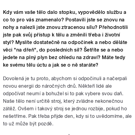
Kdy vám vaše tělo dalo stopku, vypovědělo službu a
co to pro vás znamenalo? Postavili jste se znovu na
nohy a nalezli jste znovu ztracenou sílu? Přehodnotili
jste pak svůj přístup k tělu a změnili třeba i životní
styl? Myslíte dostatečně na odpočinek a nebo děláte
věci "na dřeň", do posledních sil? Šetříte se a nebo
jedete na plný plyn bez ohledu na zdraví? Máte tedy
ke svému tělu úctu a jak se o ně staráte?
Dovolená je tu proto, abychom si odpočinuli a načerpali
novou energii do náročných dnů. Někteří lidé ale
odpočívat neumí a bohužel si to pak vybere svou daň.
Naše tělo není určitě stroj, který zvládne nekonečnou
zátěž. Ovšem i takový stroj se jednou rozbije, pokud ho
nešetříme. Pak třeba přijde den, kdy si to uvědomíme, ale
to už může být pozdě.