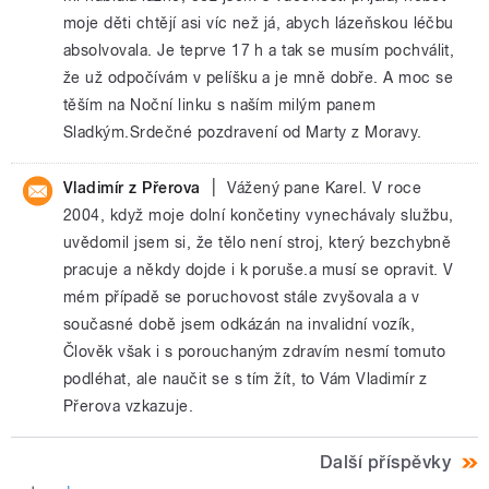
moje děti chtějí asi víc než já, abych lázeňskou léčbu
absolvovala. Je teprve 17 h a tak se musím pochválit,
že už odpočívám v pelíšku a je mně dobře. A moc se
těším na Noční linku s naším milým panem
Sladkým.Srdečné pozdravení od Marty z Moravy.
|
Vladimír z Přerova
Vážený pane Karel. V roce
2004, když moje dolní končetiny vynechávaly službu,
uvědomil jsem si, že tělo není stroj, který bezchybně
pracuje a někdy dojde i k poruše.a musí se opravit. V
mém případě se poruchovost stále zvyšovala a v
současné době jsem odkázán na invalidní vozík,
Člověk však i s porouchaným zdravím nesmí tomuto
podléhat, ale naučit se s tím žít, to Vám Vladimír z
Přerova vzkazuje.
Další příspěvky