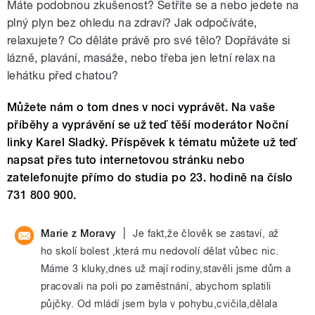
Máte podobnou zkušenost? Šetříte se a nebo jedete na
plný plyn bez ohledu na zdraví? Jak odpočíváte,
relaxujete? Co děláte právě pro své tělo? Dopřáváte si
lázně, plavání, masáže, nebo třeba jen letní relax na
lehátku před chatou?
Můžete nám o tom dnes v noci vyprávět. Na vaše
příběhy a vyprávění se už teď těší moderátor Noční
linky Karel Sladký. Příspěvek k tématu můžete už teď
napsat přes tuto internetovou stránku nebo
zatelefonujte přímo do studia po 23. hodině na číslo
731 800 900.
|
Marie z Moravy
Je fakt,že člověk se zastaví, až
ho skolí bolest ,která mu nedovolí dělat vůbec nic.
Máme 3 kluky,dnes už mají rodiny,stavěli jsme dům a
pracovali na poli po zaměstnání, abychom splatili
půjčky. Od mládí jsem byla v pohybu,cvičila,dělala