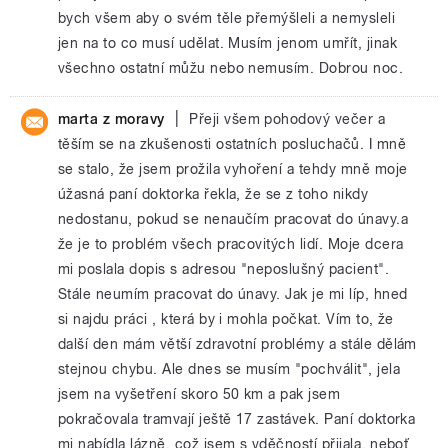
bych všem aby o svém těle přemýšleli a nemysleli
jen na to co musí udělat. Musím jenom umřít, jinak
všechno ostatní můžu nebo nemusím. Dobrou noc.
|
marta z moravy
Přeji všem pohodový večer a
těším se na zkušenosti ostatních posluchačů. I mně
se stalo, že jsem prožila vyhoření a tehdy mně moje
úžasná paní doktorka řekla, že se z toho nikdy
nedostanu, pokud se nenaučím pracovat do únavy.a
že je to problém všech pracovitých lidí. Moje dcera
mi poslala dopis s adresou "neposlušný pacient".
Stále neumím pracovat do únavy. Jak je mi líp, hned
si najdu práci , která by i mohla počkat. Vím to, že
další den mám větší zdravotní problémy a stále dělám
stejnou chybu. Ale dnes se musím "pochválit", jela
jsem na vyšetření skoro 50 km a pak jsem
pokračovala tramvají ještě 17 zastávek. Paní doktorka
mi nabídla lázně, což jsem s vděčností přijala, neboť