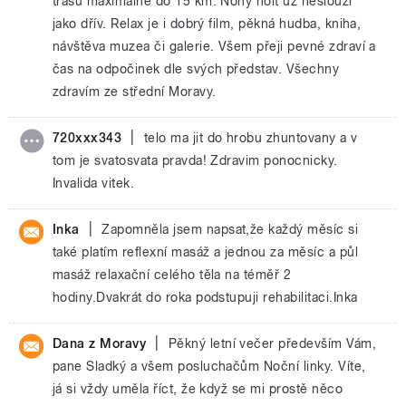
trasu maximálně do 15 km. Nohy holt už neslouží
jako dřív. Relax je i dobrý film, pěkná hudba, kniha,
návštěva muzea či galerie. Všem přeji pevné zdraví a
čas na odpočinek dle svých představ. Všechny
zdravím ze střední Moravy.
|
720xxx343
telo ma jit do hrobu zhuntovany a v
tom je svatosvata pravda! Zdravim ponocnicky.
Invalida vitek.
|
Inka
Zapomněla jsem napsat,že každý měsíc si
také platím reflexní masáž a jednou za měsíc a půl
masáž relaxační celého těla na téměř 2
hodiny.Dvakrát do roka podstupuji rehabilitaci.Inka
|
Dana z Moravy
Pěkný letní večer především Vám,
pane Sladký a všem posluchačům Noční linky. Víte,
já si vždy uměla říct, že když se mi prostě něco