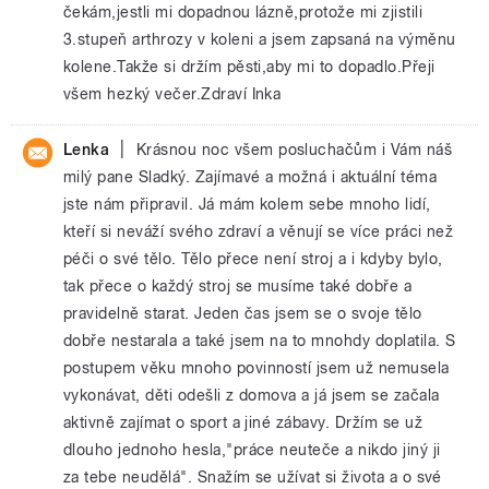
čekám,jestli mi dopadnou lázně,protože mi zjistili
3.stupeň arthrozy v koleni a jsem zapsaná na výměnu
kolene.Takže si držím pěsti,aby mi to dopadlo.Přeji
všem hezký večer.Zdraví Inka
|
Lenka
Krásnou noc všem posluchačům i Vám náš
milý pane Sladký. Zajímavé a možná i aktuální téma
jste nám připravil. Já mám kolem sebe mnoho lidí,
kteří si neváží svého zdraví a věnují se více práci než
péči o své tělo. Tělo přece není stroj a i kdyby bylo,
tak přece o každý stroj se musíme také dobře a
pravidelně starat. Jeden čas jsem se o svoje tělo
dobře nestarala a také jsem na to mnohdy doplatila. S
postupem věku mnoho povinností jsem už nemusela
vykonávat, děti odešli z domova a já jsem se začala
aktivně zajímat o sport a jiné zábavy. Držím se už
dlouho jednoho hesla,"práce neuteče a nikdo jiný ji
za tebe neudělá". Snažím se užívat si života a o své