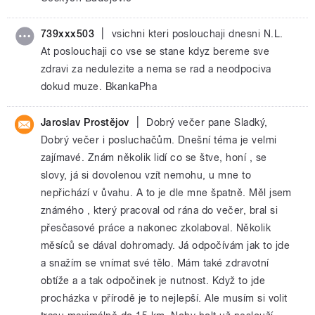
|
739xxx503
vsichni kteri poslouchaji dnesni N.L.
At poslouchaji co vse se stane kdyz bereme sve
zdravi za nedulezite a nema se rad a neodpociva
dokud muze. BkankaPha
|
Jaroslav Prostějov
Dobrý večer pane Sladký,
Dobrý večer i posluchačům. Dnešní téma je velmi
zajímavé. Znám několik lidí co se štve, honí , se
slovy, já si dovolenou vzít nemohu, u mne to
nepřichází v ůvahu. A to je dle mne špatně. Měl jsem
známého , který pracoval od rána do večer, bral si
přesčasové práce a nakonec zkolaboval. Několik
měsíců se dával dohromady. Já odpočívám jak to jde
a snažím se vnímat své tělo. Mám také zdravotní
obtíže a a tak odpočinek je nutnost. Když to jde
procházka v přírodě je to nejlepší. Ale musím si volit