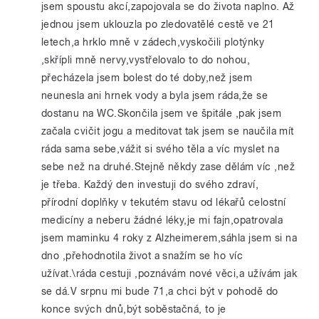
jsem spoustu akcí,zapojovala se do života naplno. Až
jednou jsem uklouzla po zledovatělé cestě ve 21
letech,a hrklo mně v zádech,vyskočili plotýnky
,skřípli mně nervy,vystřelovalo to do nohou,
přecházela jsem bolest do té doby,než jsem
neunesla ani hrnek vody a byla jsem ráda,že se
dostanu na WC.Skončila jsem ve špitále ,pak jsem
začala cvičit jogu a meditovat tak jsem se naučila mít
ráda sama sebe,vážit si svého těla a víc myslet na
sebe než na druhé.Stejně někdy zase dělám víc ,než
je třeba. Každý den investuji do svého zdraví,
přírodní doplňky v tekutém stavu od lékařů celostní
medicíny a neberu žádné léky,je mi fajn,opatrovala
jsem maminku 4 roky z Alzheimerem,sáhla jsem si na
dno ,přehodnotila život a snažím se ho víc
užívat.\ráda cestuji ,poznávám nové věci,a užívám jak
se dá.V srpnu mi bude 71,a chci být v pohodě do
konce svých dnů,být soběstačná, to je