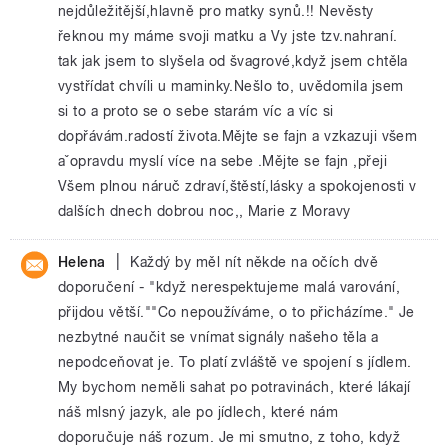
nejdůležitější,hlavně pro matky synů.!! Nevěsty
řeknou my máme svoji matku a Vy jste tzv.nahraní.
tak jak jsem to slyšela od švagrové,když jsem chtěla
vystřídat chvíli u maminky.Nešlo to, uvědomila jsem
si to a proto se o sebe starám víc a víc si
dopřávám.radostí života.Mějte se fajn a vzkazuji všem
aˇopravdu myslí více na sebe .Mějte se fajn ,přeji
Všem plnou náruč zdraví,štěstí,lásky a spokojenosti v
dalších dnech dobrou noc,, Marie z Moravy
|
Helena
Každý by měl nít někde na očích dvě
doporučení - "když nerespektujeme malá varování,
přijdou větší.""Co nepoužíváme, o to přicházíme." Je
nezbytné naučit se vnímat signály našeho těla a
nepodceňovat je. To platí zvláště ve spojení s jídlem.
My bychom neměli sahat po potravinách, které lákají
náš mlsný jazyk, ale po jídlech, které nám
doporučuje náš rozum. Je mi smutno, z toho, když