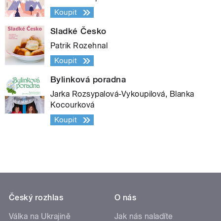
Koupit
Sladké Česko
Patrik Rozehnal
Koupit
Bylinková poradna
Jarka Rozsypalová-Vykoupilová, Blanka
Kocourková
Koupit
Český rozhlas
O nás
Válka na Ukrajině
Jak nás naladíte