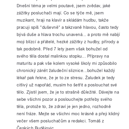
Dnešní téma je velmi poutavé, jsem zvědav, jaké
zážitky posluchači mají. Co se týče mě, jsem
muzikant, hraji na klavír a skládám hudbu, takže
pracuji spíš "duševně" a takzvaně hlavou, často tedy
bývá duše a hlava trochu unavená... a proto mě nabíjí
moji blízcí a přátelé, hezké zážitky z hudby, přírody a
tak podobně. Před 7 lety jsem však bohužel od
svého těla dostal malinkou stopku... Přípravy na
maturitu a pak vše kolem vysoké školy mi způsobilo
chronický zánět žaludeční sliznice...bohužel každý
lékař pak řekne, že je to ze stresu. Žaludek je tedy
citlivý už napořád, musím ho šetřit a poslouchat své
tělo. Zjistil jsem, že je to strašně důležité. Dávejte na
sebe všichni pozor a poslouchejte potřeby svého
těla, protože to, že zdraví je jen jedno, rozhodně
není fráze. Mejte se všichni moc krásně a přeji klidný
večer všem posluchačům a redakci. Tomáš z
Českých Budějovic