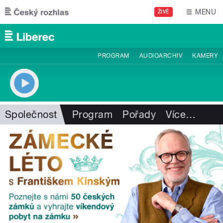
Přejít k hlavnímu obsahu
MENU
ŽIVĚ
PROGRAM
AUDIOARCHIV
KAMERY
Společnost
Program
Pořady
Více
…