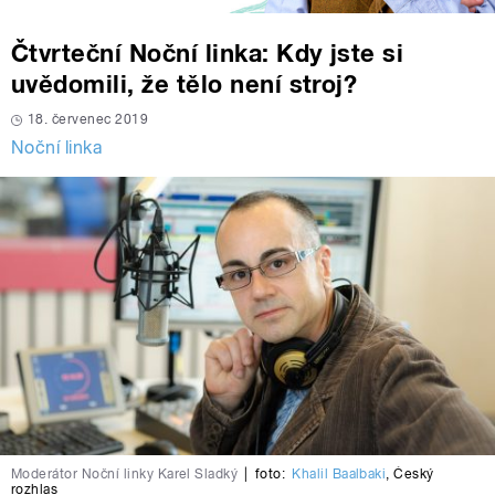
Čtvrteční Noční linka: Kdy jste si
uvědomili, že tělo není stroj?
18. červenec 2019
Noční linka
Moderátor Noční linky Karel Sladký
|
foto:
Khalil Baalbaki
,
Český
rozhlas