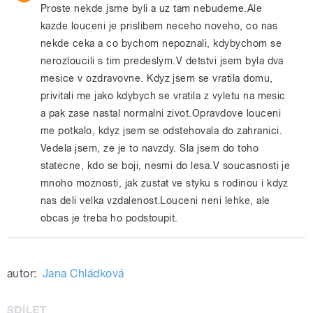
Proste nekde jsme byli a uz tam nebudeme.Ale
kazde louceni je prislibem neceho noveho, co nas
nekde ceka a co bychom nepoznali, kdybychom se
nerozloucili s tim predeslym.V detstvi jsem byla dva
mesice v ozdravovne. Kdyz jsem se vratila domu,
privitali me jako kdybych se vratila z vyletu na mesic
a pak zase nastal normalni zivot.Opravdove louceni
me potkalo, kdyz jsem se odstehovala do zahranici.
Vedela jsem, ze je to navzdy. Sla jsem do toho
statecne, kdo se boji, nesmi do lesa.V soucasnosti je
mnoho moznosti, jak zustat ve styku s rodinou i kdyz
nas deli velka vzdalenost.Louceni neni lehke, ale
obcas je treba ho podstoupit.
autor:
Jana Chládková