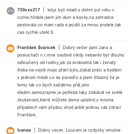
|
739xxx217
kdyz byli mladi s detmi pul roku v
cizine,hlidala jsem jim dum a kocky,na zahradce
pestovala co mam rada a jezdili za mnou pratele,tak
cas rychle utekl.S
|
František $varicek
Dobrý večer paní Jano a
posluchači n.l.mne osobně nikdy nebavilo být dlouho
odloučený od rodiny,jak za svobodná tak i ženatý
třeba na vojně.moje přání bylo,získat práci a bydlení
v jednom místě co se poved!o a jsem šťastný že je
tomu tak co bych každému přál.jeto
ideální.samozrejme je potřeba taky získávat ve světě
zkušenosti,které můžete doma uplatnit,v mnoha
případech vám přijdou vhod ještě jednou vás zdraví
František.
|
Ivanea
Dobry vecer. Louceni je vzdycky smutne.