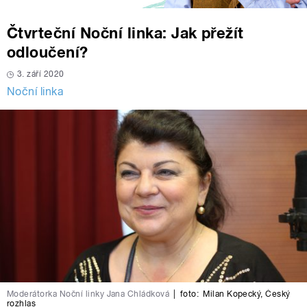
Čtvrteční Noční linka: Jak přežít
odloučení?
3. září 2020
Noční linka
Moderátorka Noční linky Jana Chládková
|
foto:
Milan Kopecký
,
Český
rozhlas