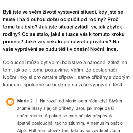
Byli jste ve svém životě vystaveni situaci, kdy jste se
museli na dlouhou dobu odloučit od rodiny? Proč
tomu tak bylo? Jak jste situaci zvládli vy, jak zbytek
rodiny? Co se stalo, jaká situace vás k tomuto kroku
přiměla? Jaké vás čekalo po návratu přivítání? Na
vaše vyprávění se budu těšit v dnešní Noční lince.
Odloučení může být velmi bolestivé a náročné, záleží na
tom, jak se k tomu postavíme. Věřím, že posluchači
Noční linky si pro ostatní připravili samé příběhy s dobrým
koncem, společně se budeme na vaše vyprávění těšit.
|
Marie 2
Na rozdíl od Marie jsem ráda když Slyším
známé hlasy a jejich příběhy. Jsou jak moje další
noční rodina. A pokud se mně nějaký příspěvek
špatně poslouchá, tak ho ztlumím. A nemusím psát o
Alpě. Halt není člověk ten, kdo by se zavděčil všem.