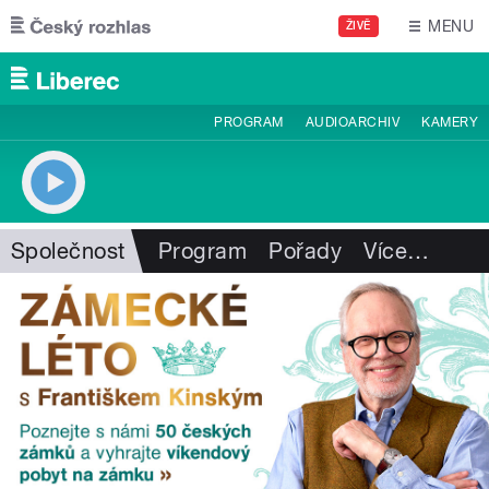
Přejít k hlavnímu obsahu
MENU
ŽIVĚ
PROGRAM
AUDIOARCHIV
KAMERY
Společnost
Program
Pořady
Více
…