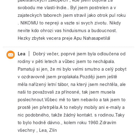
svobodu me vlasti-Indie.. Byl jsem postrelen a v
zajateckych taborech jsem stravil jako otrok pul roku
. NIKOMU to nepreji a vazte si svych zivotu. Nikdy
nevite kdo ohrozi vas hinduismus a budoucnost.
Hezky zbytek vecera preje Apu Nahasapetilál
|
Lea
Dobrý večer, poprvé jsem byla odloučena od
rodiny v pěti letech a vůbec jsem to nechápala.
Pamatuji si jen, že mi bylo velmi smutno a celý pobyt
v ozdravovně jsem proplakala.Později jsem ještě
měla nařízený letní tábor, na který jsem nechtěla, ale
naši to považovali za přínosné, tak jsem musela
poslechnout.Vůbec mě to tam nebavilo a tak jsem to
prostě jen přetrpěla.A to nebyly mobily ani e-maily a
nic podobného, takže žádný kontakt. s rodinou.Taky
to bylo hodně dávno., kolem roku 1960.Zdravím
všechny , Lea, Zlín