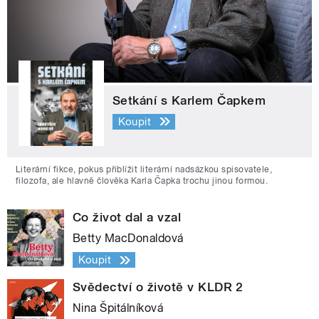
Setkání s Karlem Čapkem
Koupit
Literární fikce, pokus přiblížit literární nadsázkou spisovatele,
filozofa, ale hlavně člověka Karla Čapka trochu jinou formou.
Co život dal a vzal
Betty MacDonaldová
Koupit
Svědectví o životě v KLDR 2
Nina Špitálníková