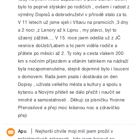
bylo to poprvé stýskání po rodičích , ovšem i radost z
výměny Dopisů a dobrodružství v přírodě stalo za to.
V 11 letech už jsme sjeli i Vltavu na pramicích ,3 dny
a 2 noci ,z Lenory až k Lipnu , my plavci, byl to
úžasný zážitek.... V 15. roce jsem odešla už z JČ
vesnice doUsti/Labem a to jsem viděla rodiče a
přátele po měsíci až 2. Ty roky a cesta vlakem 200
km s nočním příjezdem a vítáním tatínkem na nádraží
byla nezapomenutelna, stejně dojemné bylo i louceni
s domovem. Rada jsem psala i dostávala on den
Dopisy , užívala velkého města a kultury a spolu s
kytarou a Novými přáteli se dalo přežít i naučit se
mnohé a samostatnosti . Děkuji za písničku Yvonne
Přenosilové a přeji moc krásnou noc a zdravíčko
přeji
|
Apu
Nejhorší chvíle moji milí jsem prožil v
pakistanckych zakopech , kde jsem bojoval za