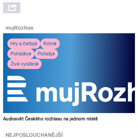
mujRozhlas
Hry a četby
Krimi
Pohádky
Pořady
Živé vysílání
Audiosvět Českého rozhlasu na jednom místě
NEJPOSLOUCHANĚJŠÍ