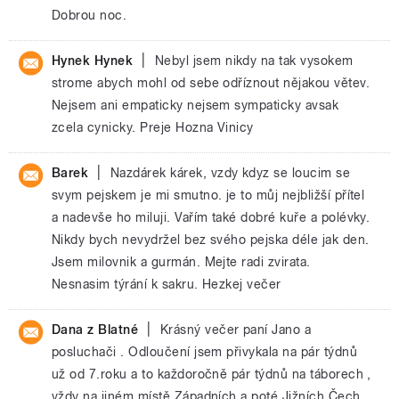
Dobrou noc.
|
Hynek Hynek
Nebyl jsem nikdy na tak vysokem
strome abych mohl od sebe odříznout nějakou větev.
Nejsem ani empaticky nejsem sympaticky avsak
zcela cynicky. Preje Hozna Vinicy
|
Barek
Nazdárek kárek, vzdy kdyz se loucim se
svym pejskem je mi smutno. je to můj nejbližší přítel
a nadevše ho miluji. Vařím také dobré kuře a polévky.
Nikdy bych nevydržel bez svého pejska déle jak den.
Jsem milovnik a gurmán. Mejte radi zvirata.
Nesnasim týrání k sakru. Hezkej večer
|
Dana z Blatné
Krásný večer paní Jano a
posluchači . Odloučení jsem přivykala na pár týdnů
už od 7.roku a to každoročně pár týdnů na táborech ,
vždy na jiném místě Západních a poté Jižních Čech,