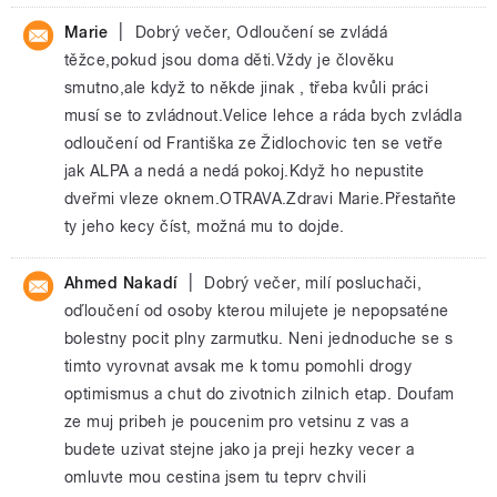
|
Marie
Dobrý večer, Odloučení se zvládá
těžce,pokud jsou doma děti.Vždy je člověku
smutno,ale když to někde jinak , třeba kvůli práci
musí se to zvládnout.Velice lehce a ráda bych zvládla
odloučení od Františka ze Židlochovic ten se vetře
jak ALPA a nedá a nedá pokoj.Když ho nepustite
dveřmi vleze oknem.OTRAVA.Zdravi Marie.Přestaňte
ty jeho kecy číst, možná mu to dojde.
|
Ahmed Nakadí
Dobrý večer, milí posluchači,
oďloučení od osoby kterou milujete je nepopsaténe
bolestny pocit plny zarmutku. Neni jednoduche se s
timto vyrovnat avsak me k tomu pomohli drogy
optimismus a chut do zivotnich zilnich etap. Doufam
ze muj pribeh je poucenim pro vetsinu z vas a
budete uzivat stejne jako ja preji hezky vecer a
omluvte mou cestina jsem tu teprv chvili