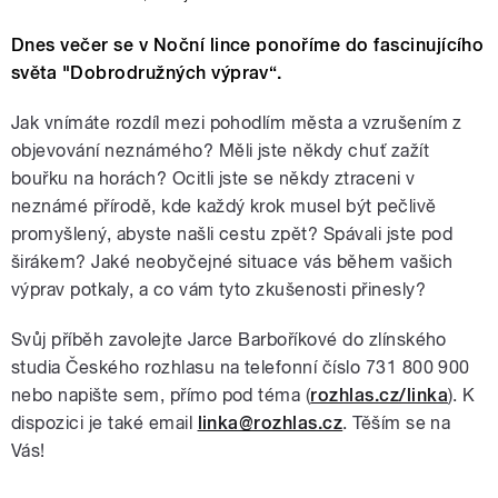
Dnes večer se v Noční lince ponoříme do fascinujícího
světa "Dobrodružných výprav“.
Jak vnímáte rozdíl mezi pohodlím města a vzrušením z
objevování neznámého? Měli jste někdy chuť zažít
bouřku na horách? Ocitli jste se někdy ztraceni v
neznámé přírodě, kde každý krok musel být pečlivě
promyšlený, abyste našli cestu zpět? Spávali jste pod
širákem? Jaké neobyčejné situace vás během vašich
výprav potkaly, a co vám tyto zkušenosti přinesly?
Svůj příběh zavolejte Jarce Barboříkové do zlínského
studia Českého rozhlasu na telefonní číslo 731 800 900
nebo napište sem, přímo pod téma (
rozhlas.cz/linka
). K
dispozici je také email
linka@rozhlas.cz
. Těším se na
Vás!