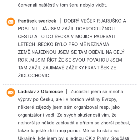
červenali naštěstí v tom šeru nebylo vidět.
|
frantisek svaricek
DOBRÝ VEČER P.JARUŠKO A
POSL.N.L. JÁ JSEM ZAŽIL DOBRODRUŽNOU
CESTU A TO DO ŘECKA V MOJICH PADESÁTI
LETECH .ŘECKO BYLO PRO MĚ NEZNÁMÁ
ZEMĚ,NAJEDNOU JSEM SE TAM OBĚVIL NA CELÝ
ROK ,MUSIM ŘÍCT ŽE SE SVOU POVAHOU JSEM
TAM ZAŽIL ZAJIMAVÉ ZÁŽITKY.FRANTIŠEK ZE
ŽIDLOCHOVIC.
|
Ladislav z Olomouce
Zúčastnil jsem se mnoha
výprav po Česku, ale i v horách většiny Evropy,
některé zájezdy jsem sám organizoval resp. jako
organizátor i vedl. Ze svých skušeností vím, že
nejhorší je někde zabloudit a přitom se zhorší počasí,
takže to ještě ztíží moji pozici. Mě se to stalo na
Ukrajině, kde jsem byl s jednou CK z Prahy. Součástí