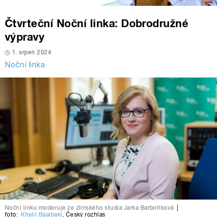
Čtvrteční Noční linka: Dobrodružné
výpravy
1. srpen 2024
Noční linka
Noční linku moderuje ze zlínského studia Jarka Barboříková
|
foto:
Khalil Baalbaki
,
Český rozhlas