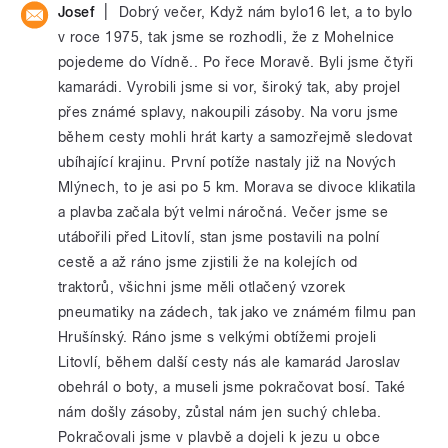
|
Josef
Dobrý večer, Když nám bylo16 let, a to bylo
v roce 1975, tak jsme se rozhodli, že z Mohelnice
pojedeme do Vídně.. Po řece Moravě. Byli jsme čtyři
kamarádi. Vyrobili jsme si vor, široký tak, aby projel
přes známé splavy, nakoupili zásoby. Na voru jsme
během cesty mohli hrát karty a samozřejmě sledovat
ubíhající krajinu. První potíže nastaly již na Nových
Mlýnech, to je asi po 5 km. Morava se divoce klikatila
a plavba začala být velmi náročná. Večer jsme se
utábořili před Litovlí, stan jsme postavili na polní
cestě a až ráno jsme zjistili že na kolejích od
traktorů, všichni jsme měli otlačený vzorek
pneumatiky na zádech, tak jako ve známém filmu pan
Hrušínský. Ráno jsme s velkými obtížemi projeli
Litovlí, během další cesty nás ale kamarád Jaroslav
obehrál o boty, a museli jsme pokračovat bosí. Také
nám došly zásoby, zůstal nám jen suchý chleba.
Pokračovali jsme v plavbě a dojeli k jezu u obce