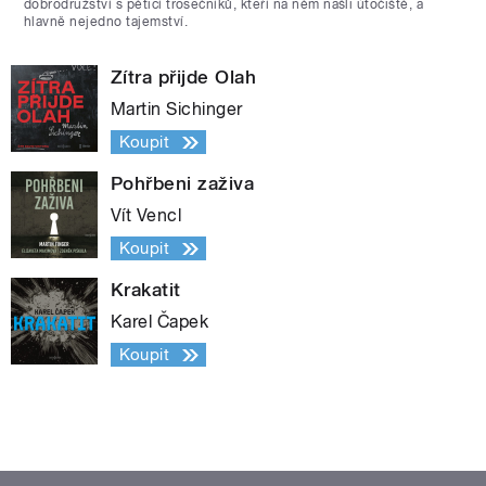
dobrodružství s pěticí trosečníků, kteří na něm našli útočiště, a
hlavně nejedno tajemství.
Zítra přijde Olah
Martin Sichinger
Koupit
Pohřbeni zaživa
Vít Vencl
Koupit
Krakatit
Karel Čapek
Koupit