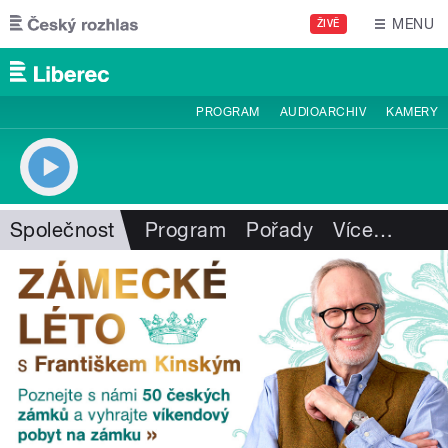
Přejít k hlavnímu obsahu
MENU
ŽIVĚ
PROGRAM
AUDIOARCHIV
KAMERY
Společnost
Program
Pořady
Více
…