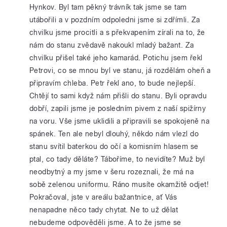
Hynkov. Byl tam pěkný trávník tak jsme se tam
utábořili a v pozdním odpoledni jsme si zdřímli. Za
chvilku jsme procitli a s překvapením zírali na to, že
nám do stanu zvědavě nakoukl mladý bažant. Za
chvilku přišel také jeho kamarád. Potichu jsem řekl
Petrovi, co se mnou byl ve stanu, já rozdělám oheň a
připravím chleba. Petr řekl ano, to bude nejlepší.
Chtějí to sami když nám přišli do stanu. Byli opravdu
dobří, zapili jsme je posledním pivem z naší spižírny
na voru. Vše jsme uklidili a připravili se spokojeně na
spánek. Ten ale nebyl dlouhý, někdo nám vlezl do
stanu svítil baterkou do očí a komisním hlasem se
ptal, co tady děláte? Táboříme, to nevidíte? Muž byl
neodbytný a my jsme v šeru rozeznali, že má na
sobě zelenou uniformu. Ráno musíte okamžitě odjet!
Pokračoval, jste v areálu bažantnice, ať Vás
nenapadne něco tady chytat. Ne to už dělat
nebudeme odpověděli jsme. A to že jsme se