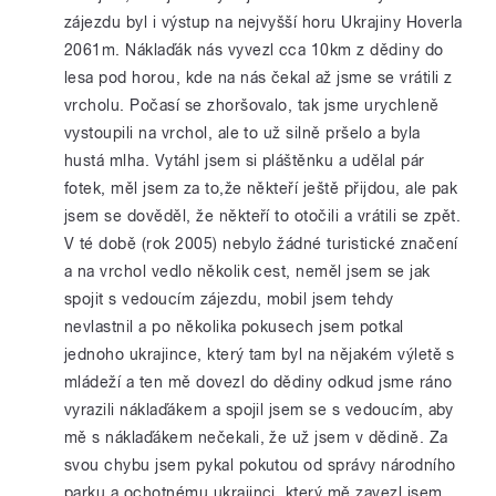
zájezdu byl i výstup na nejvyšší horu Ukrajiny Hoverla
2061m. Náklaďák nás vyvezl cca 10km z dědiny do
lesa pod horou, kde na nás čekal až jsme se vrátili z
vrcholu. Počasí se zhoršovalo, tak jsme urychleně
vystoupili na vrchol, ale to už silně pršelo a byla
hustá mlha. Vytáhl jsem si pláštěnku a udělal pár
fotek, měl jsem za to,že někteří ještě přijdou, ale pak
jsem se dověděl, že někteří to otočili a vrátili se zpět.
V té době (rok 2005) nebylo žádné turistické značení
a na vrchol vedlo několik cest, neměl jsem se jak
spojit s vedoucím zájezdu, mobil jsem tehdy
nevlastnil a po několika pokusech jsem potkal
jednoho ukrajince, který tam byl na nějakém výletě s
mládeží a ten mě dovezl do dědiny odkud jsme ráno
vyrazili náklaďákem a spojil jsem se s vedoucím, aby
mě s náklaďákem nečekali, že už jsem v dědině. Za
svou chybu jsem pykal pokutou od správy národního
parku a ochotnému ukrajinci, který mě zavezl jsem