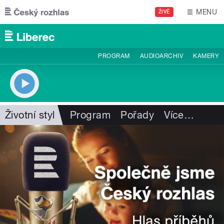
Přejít k hlavnímu obsahu
MENU
ŽIVĚ
PROGRAM
AUDIOARCHIV
KAMERY
Životní styl
Program
Pořady
Více
…