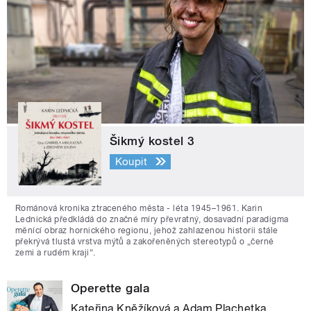
Šikmý kostel 3
Koupit
Románová kronika ztraceného města - léta 1945–1961. Karin
Lednická předkládá do značné míry převratný, dosavadní paradigma
měnící obraz hornického regionu, jehož zahlazenou historii stále
překrývá tlustá vrstva mýtů a zakořeněných stereotypů o „černé
zemi a rudém kraji“.
Operette gala
Kateřina Kněžíková a Adam Plachetka