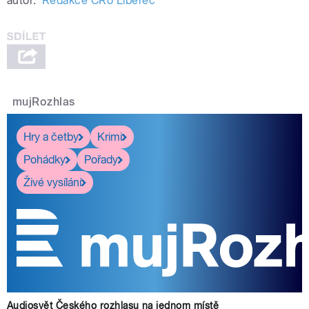
autor:
Redakce ČRo Liberec
mujRozhlas
Hry a četby
Krimi
Pohádky
Pořady
Živé vysílání
Audiosvět Českého rozhlasu na jednom místě