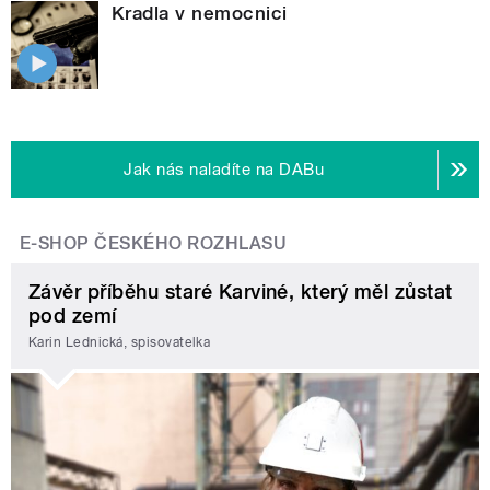
Kradla v nemocnici
Jak nás naladíte na DABu
E-SHOP ČESKÉHO ROZHLASU
Závěr příběhu staré Karviné, který měl zůstat
pod zemí
Karin Lednická, spisovatelka