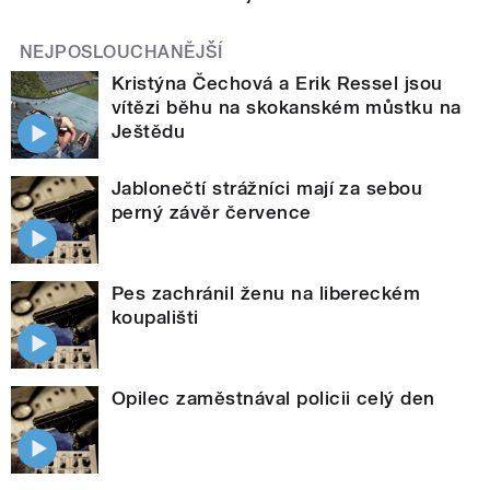
NEJPOSLOUCHANĚJŠÍ
Kristýna Čechová a Erik Ressel jsou
vítězi běhu na skokanském můstku na
Ještědu
Jablonečtí strážníci mají za sebou
perný závěr července
Pes zachránil ženu na libereckém
koupališti
Opilec zaměstnával policii celý den