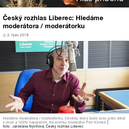
Český rozhlas Liberec: Hledáme
moderátora / moderátorku
3. říjen 2018
Hledáme moderátora / moderátorku, člověka, který bude svou práci dělat
s chutí a 100% nasazením. Na snímku moderátor Petr Klimeš
|
foto:
Jaroslava Nývltová
,
Český rozhlas Liberec