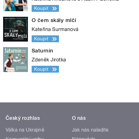
Koupit
O čem skály mlčí
Kateřina Surmanová
Koupit
Saturnin
Zdeněk Jirotka
Koupit
Český rozhlas
O nás
Válka na Ukrajině
Jak nás naladíte