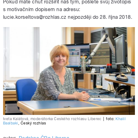
Pokud máte chuť rozšířit náš tým, pošlete svůj životopis
s motivačním dopisem na adresu:
lucie.korseltova@rozhlas.cz nejpozději do 28. října 2018.
Iveta Kalátová, moderátorka Českého rozhlasu Liberec
|
foto:
Khalil
Baalbaki
,
Český rozhlas