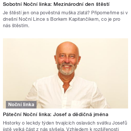
Sobotní Noční linka: Mezinárodní den štěstí
Je štěstí jen ona pověstná muška zlatá? Připomeňme si v
dnešní Noční Lince s Borkem Kapitančikem, co je pro
nás štěstím.
Noční linka
Páteční Noční linka: Josef a dědičná jména
Historky o leckdy týden trvajících oslavách svátku Josefů
jistě velká část z nás slyšela. Vzhledem k rozšířenosti