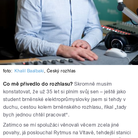
foto:
Khalil Baalbaki
,
Český rozhlas
Co mě přivedlo do rozhlasu?
Skromně musím
konstatovat, že už 35 let si plním svůj sen – ještě jako
student brněnské elektroprůmyslovky jsem si tehdy v
duchu, cestou kolem brněnského rozhlasu, říkal „tady
bych jednou chtěl pracovat“.
Zatímco se mí spolužáci věnovali věcem zcela jiné
povahy, já poslouchal Rytmus na Vltavě, tehdejší stanici