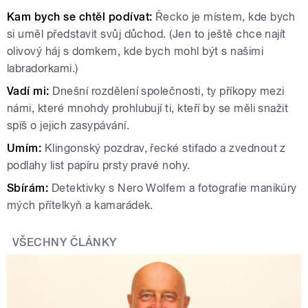
Kam bych se chtěl podívat:
Řecko je místem, kde bych
si uměl představit svůj důchod. (Jen to ještě chce najít
olivový háj s domkem, kde bych mohl být s našimi
labradorkami.)
Vadí mi:
Dnešní rozdělení společnosti, ty příkopy mezi
námi, které mnohdy prohlubují ti, kteří by se měli snažit
spíš o jejich zasypávání.
Umím:
Klingonský pozdrav, řecké stifado a zvednout z
podlahy list papíru prsty pravé nohy.
Sbírám:
Detektivky s Nero Wolfem a fotografie manikúry
mých přítelkyň a kamarádek.
VŠECHNY ČLÁNKY