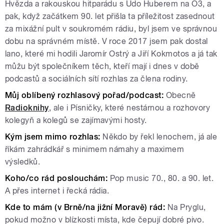
Hvězda a rakouskou hitparádu s Udo Huberem na Ö3, a
pak, když začátkem 90. let přišla ta příležitost zasednout
za mixážní pult v soukromém rádiu, byl jsem ve správnou
dobu na správném místě. V roce 2017 jsem pak dostal
lano, které mi hodili Jaromír Ostrý a Jiří Kokmotos a já tak
můžu být společníkem těch, kteří mají i dnes v době
podcastů a sociálních sítí rozhlas za člena rodiny.
Můj oblíbený rozhlasový pořad/podcast:
Obecně
Radioknihy
, ale i Písničky, které nestárnou a rozhovory
kolegyň a kolegů se zajímavými hosty.
Kým jsem mimo rozhlas:
Někdo by řekl lenochem, já ale
říkám zahrádkář s minimem námahy a maximem
výsledků.
Koho/co rád poslouchám:
Pop music 70., 80. a 90. let.
A přes internet i řecká rádia.
Kde to mám (v Brně/na jižní Moravě) rád:
Na Pryglu,
pokud možno v blízkosti místa, kde čepují dobré pivo.