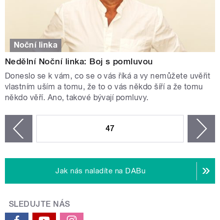
Noční linka
Nedělní Noční linka: Boj s pomluvou
Doneslo se k vám, co se o vás říká a vy nemůžete uvěřit
vlastním uším a tomu, že to o vás někdo šíří a že tomu
někdo věří. Ano, takové bývají pomluvy.
STRÁNKY
47
n
zí
Jak nás naladíte na DABu
SLEDUJTE NÁS