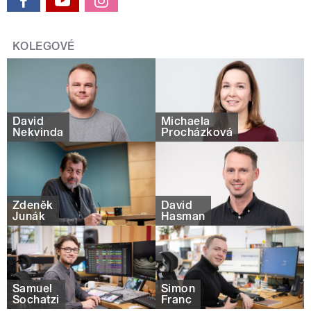
KOLEGOVÉ
David
Michaela
Nekvinda
Procházková
Zdeněk
David
Junák
Hasman
Samuel
Šimon
Sochatzi
Franc