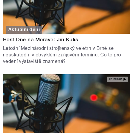
Aktuální dění
Host Dne na Moravě: Jiří Kuliš
Letošní Mezinárodní strojírenský veletrh v Brně se
neuskuteční v obvyklém zářijovém termínu. Co to pro
vedení výstaviště znamená?
15 minut