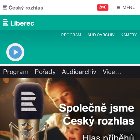
Přejít k hlavnímu obsahu
MENU
ŽIVĚ
PROGRAM
AUDIOARCHIV
KAMERY
Program
Pořady
Audioarchiv
Více
…