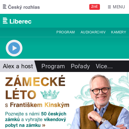
Přejít k hlavnímu obsahu
MENU
ŽIVĚ
PROGRAM
AUDIOARCHIV
KAMERY
Alex a host
Program
Pořady
Více
…