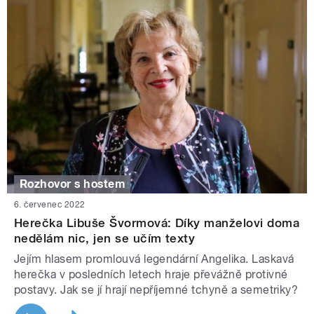
Rozhovor s hostem
6. červenec 2022
Herečka Libuše Švormová: Díky manželovi doma
nedělám nic, jen se učím texty
Jejím hlasem promlouvá legendární Angelika. Laskavá
herečka v posledních letech hraje převážně protivné
postavy. Jak se jí hrají nepříjemné tchyně a semetriky?