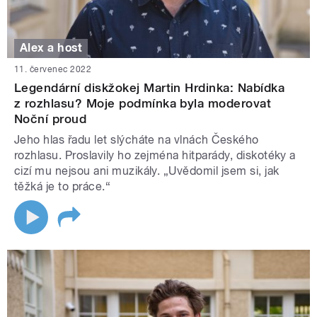
Alex a host
11. červenec 2022
Legendární diskžokej Martin Hrdinka: Nabídka
z rozhlasu? Moje podmínka byla moderovat
Noční proud
Jeho hlas řadu let slýcháte na vlnách Českého
rozhlasu. Proslavily ho zejména hitparády, diskotéky a
cizí mu nejsou ani muzikály. „Uvědomil jsem si, jak
těžká je to práce.“