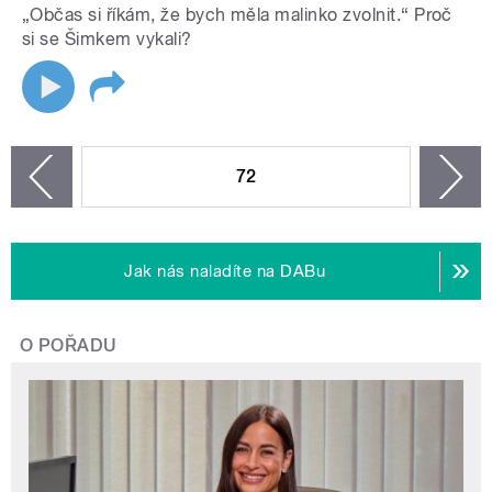
„Občas si říkám, že bych měla malinko zvolnit.“ Proč
si se Šimkem vykali?
STRÁNKY
72
n
zí
Jak nás naladíte na DABu
O POŘADU