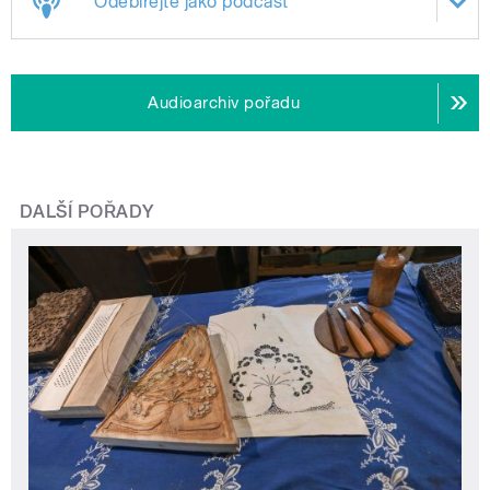
Odebírejte jako podcast
Audioarchiv pořadu
DALŠÍ POŘADY