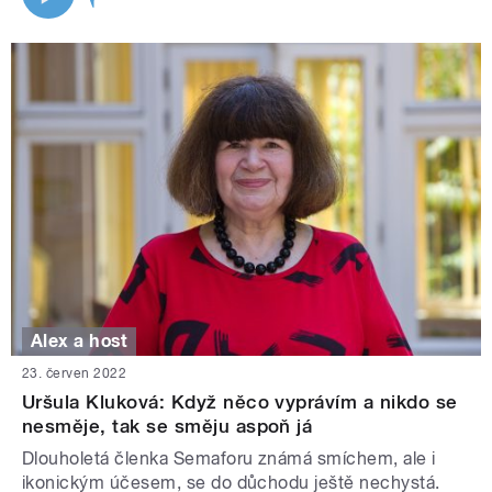
Alex a host
23. červen 2022
Uršula Kluková: Když něco vyprávím a nikdo se
nesměje, tak se směju aspoň já
Dlouholetá členka Semaforu známá smíchem, ale i
ikonickým účesem, se do důchodu ještě nechystá.