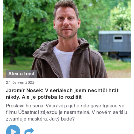
Alex a host
27. červen 2022
Jaromír Nosek: V seriálech jsem nechtěl hrát
nikdy. Ale je potřeba to rozlišit
Proslavil ho seriál Vyprávěj a jeho role gaye Ignáce ve
filmu Účastníci zájezdu je nesmrtelná. V novém seriálu
ztvárňuje maskéra. Jaký bude?