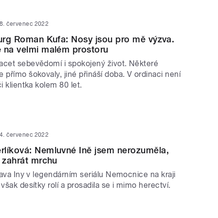
8. červenec 2022
rurg Roman Kufa: Nosy jsou pro mě výzva.
 na velmi malém prostoru
acet sebevědomí i spokojený život. Některé
 přímo šokovaly, jiné přináší doba. V ordinaci není
i klientka kolem 80 let.
4. červenec 2022
rlíková: Nemluvné Ině jsem nerozuměla,
i zahrát mrchu
stava Iny v legendárním seriálu Nemocnice na kraji
 však desítky rolí a prosadila se i mimo herectví.