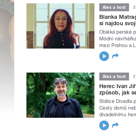
Alex a host
2
Blanka Matrag
si najdou svoj
Obléká perské pr
Módní návrhářka
mezi Prahou a L
Alex a host
2
Herec Ivan Jiř
způsob, jak se
Stálice Divadla 
Cesty domů nebo
divadelnímu herc