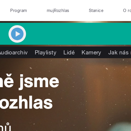
Program
mujRozhlas
Stanice
O r
Audioarchiv
Playlisty
Lidé
Kamery
Jak nás 