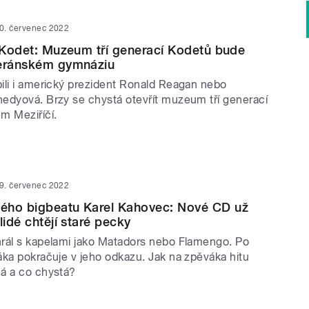
0. červenec 2022
n Kodet: Muzeum tří generací Kodetů bude
teránském gymnáziu
ili i americký prezident Ronald Reagan nebo
edyová. Brzy se chystá otevřít muzeum tří generací
m Meziříčí.
9. červenec 2022
ého bigbeatu Karel Kahovec: Nové CD už
lidé chtějí staré pecky
rál s kapelami jako Matadors nebo Flamengo. Po
áka pokračuje v jeho odkazu. Jak na zpěváka hitu
á a co chystá?