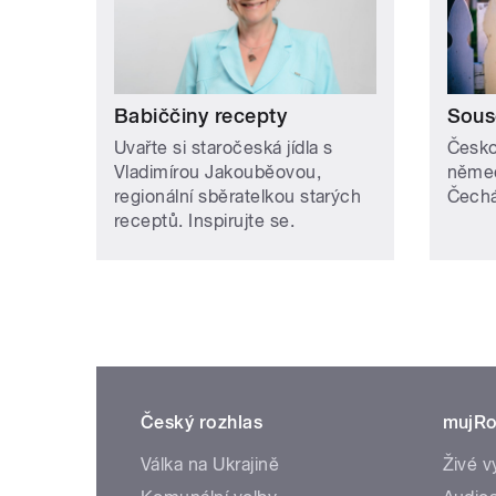
Babiččiny recepty
Sous
Uvařte si staročeská jídla s
Česko
Vladimírou Jakouběovou,
něme
regionální sběratelkou starých
Čech
receptů. Inspirujte se.
Český rozhlas
mujRo
Válka na Ukrajině
Živé v