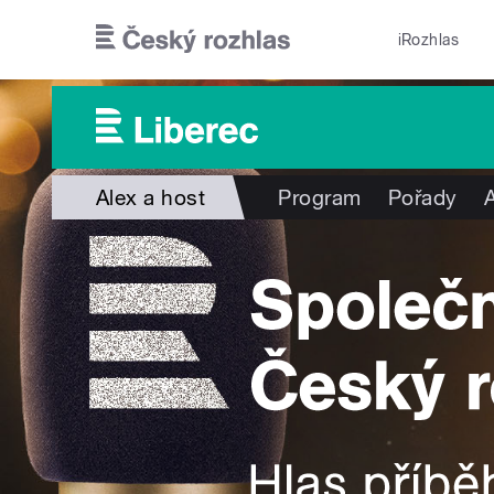
Přejít k hlavnímu obsahu
iRozhlas
Alex a host
Program
Pořady