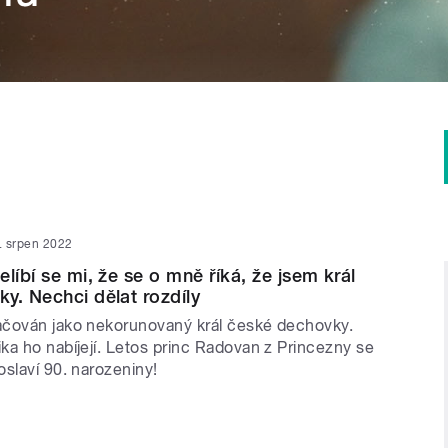
. srpen 2022
líbí se mi, že se o mně říká, že jsem král
y. Nechci dělat rozdíly
čován jako nekorunovaný král české dechovky.
ka ho nabíjejí. Letos princ Radovan z Princezny se
slaví 90. narozeniny!