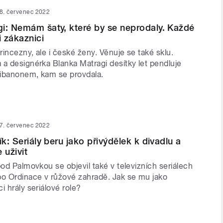
8. červenec 2022
i: Nemám šaty, které by se neprodaly. Každé
i zákaznici
incezny, ale i české ženy. Věnuje se také sklu.
 a designérka Blanka Matragi desítky let pendluje
ibanonem, kam se provdala.
7. červenec 2022
ík: Seriály beru jako přivýdělek k divadlu a
 uživit
pod Palmovkou se objevil také v televizních seriálech
 Ordinace v růžové zahradě. Jak se mu jako
i hrály seriálové role?