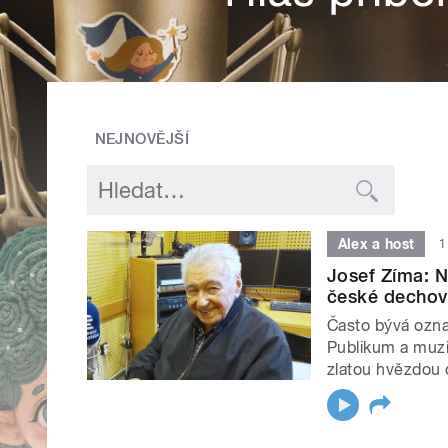
NEJNOVĚJŠÍ
Alex a host
1
Josef Zíma: Ne
české dechovk
Často bývá ozna
Publikum a muzi
zlatou hvězdou o