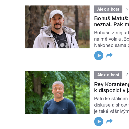
Alex a host
2
Bohuš Matuš:
neznal. Pak m
Bohuše z něj udě
na mě volala ‚B
Nakonec sama p
Alex a host
2
Rey Koranteng
k dispozici v 
Patří ke stálicí
diskuse a show 
je také vášnivý