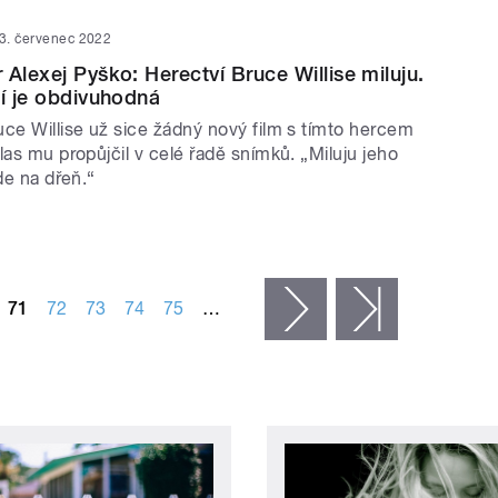
3. červenec 2022
 Alexej Pyško: Herectví Bruce Willise miluju.
lí je obdivuhodná
uce Willise už sice žádný nový film s tímto hercem
las mu propůjčil v celé řadě snímků. „Miluju jeho
jde na dřeň.“
71
72
73
74
75
…
následující ›
poslední »