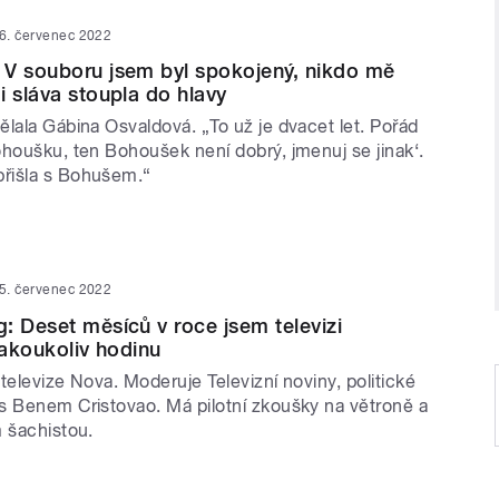
6. červenec 2022
 V souboru jsem byl spokojený, nikdo mě
i sláva stoupla do hlavy
lala Gábina Osvaldová. „To už je dvacet let. Pořád
ohoušku, ten Bohoušek není dobrý, jmenuj se jinak‘.
řišla s Bohušem.“
5. červenec 2022
: Deset měsíců v roce jsem televizi
jakoukoliv hodinu
m televize Nova. Moderuje Televizní noviny, politické
s Benem Cristovao. Má pilotní zkoušky na větroně a
m šachistou.