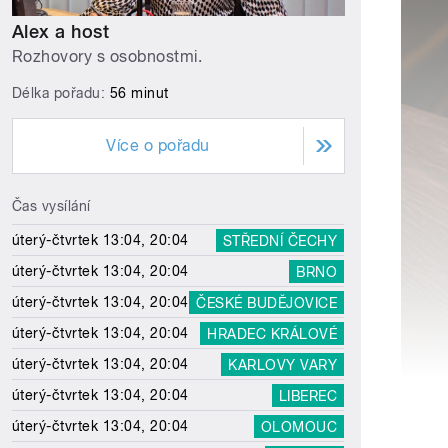
Alex a host
Rozhovory s osobnostmi.
Délka pořadu:
56 minut
Více o pořadu
Čas vysílání
úterý-čtvrtek 13:04, 20:04
STŘEDNÍ ČECHY
úterý-čtvrtek 13:04, 20:04
BRNO
úterý-čtvrtek 13:04, 20:04
ČESKÉ BUDĚJOVICE
úterý-čtvrtek 13:04, 20:04
HRADEC KRÁLOVÉ
úterý-čtvrtek 13:04, 20:04
KARLOVY VARY
úterý-čtvrtek 13:04, 20:04
LIBEREC
úterý-čtvrtek 13:04, 20:04
OLOMOUC