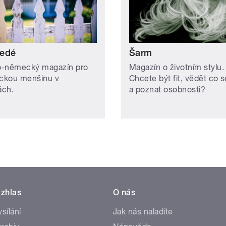
edé
Šarm
-německý magazín pro
Magazín o životním stylu.
ckou menšinu v
Chcete být fit, vědět co s
ách.
a poznat osobnosti?
zhlas
O nás
ysílání
Jak nás naladíte