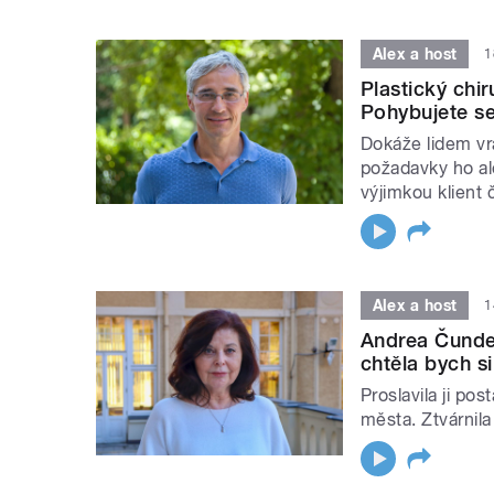
Alex a host
1
Plastický chi
Pohybujete se
Dokáže lidem vr
požadavky ho ale
výjimkou klient č
Alex a host
1
Andrea Čunde
chtěla bych s
Proslavila ji po
města. Ztvárnila