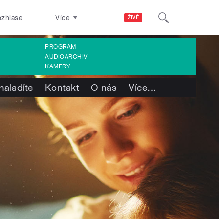
ozhlase
Více
ŽIVĚ
PROGRAM
AUDIOARCHIV
KAMERY
naladíte
Kontakt
O nás
Více
…