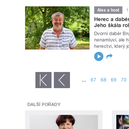
Alex a host
1
Herec a dabér
Jeho škála ro
Dvorní dabér Br
nenamluví, ale h
herectví, který 
STRÁNKY
…
67
68
69
70
« první
‹ předchozí
DALŠÍ POŘADY