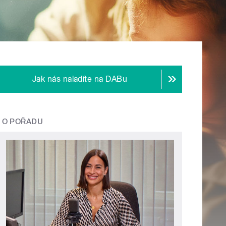
Jak nás naladíte na DABu
O POŘADU