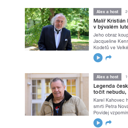
Alex a host
2
Malíř Kristiá
v bývalém lu
Jeho obraz koup
Jacqueline Kenn
Kodetů ve Velké
Alex a host
1
Legenda česk
točit nebudu, 
Karel Kahovec h
smrti Petra Nov
Povídej vzpomín