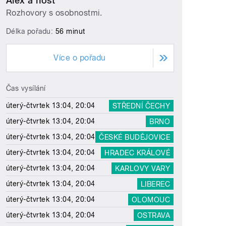
Alex a host
Rozhovory s osobnostmi.
Délka pořadu:
56 minut
Více o pořadu
Čas vysílání
úterý-čtvrtek 13:04, 20:04
STŘEDNÍ ČECHY
úterý-čtvrtek 13:04, 20:04
BRNO
úterý-čtvrtek 13:04, 20:04
ČESKÉ BUDĚJOVICE
úterý-čtvrtek 13:04, 20:04
HRADEC KRÁLOVÉ
úterý-čtvrtek 13:04, 20:04
KARLOVY VARY
úterý-čtvrtek 13:04, 20:04
LIBEREC
úterý-čtvrtek 13:04, 20:04
OLOMOUC
úterý-čtvrtek 13:04, 20:04
OSTRAVA