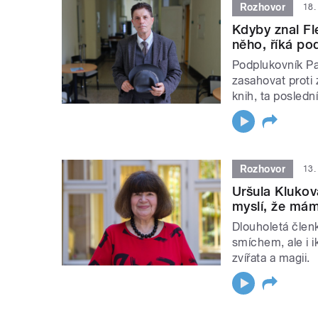
Rozhovor
18.
Kdyby znal F
něho, říká po
Podplukovník Pav
zasahovat proti
knih, ta posledn
Rozhovor
13.
Uršula Klukov
myslí, že mám
Dlouholetá člen
smíchem, ale i i
zvířata a magii.