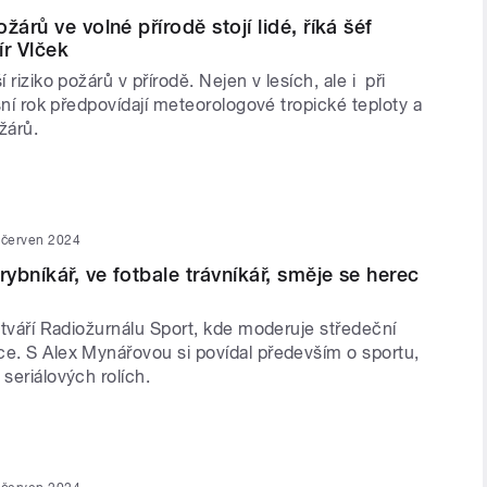
žárů ve volné přírodě stojí lidé, říká šéf
ír Vlček
í riziko požárů v přírodě. Nejen v lesích, ale i při
tošní rok předpovídají meteorologové tropické teploty a
žárů.
 červen 2024
rybníkář, ve fotbale trávníkář, směje se herec
e tváří Radiožurnálu Sport, kde moderuje středeční
ce. S Alex Mynářovou si povídal především o sportu,
 seriálových rolích.