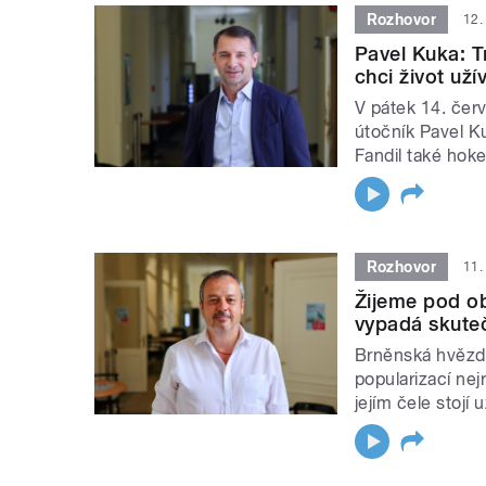
Rozhovor
12.
Pavel Kuka: T
chci život už
V pátek 14. čer
útočník Pavel K
Fandil také hoke
Rozhovor
11.
Žijeme pod ob
vypadá skuteč
Brněnská hvězdá
popularizací nej
jejím čele stojí 