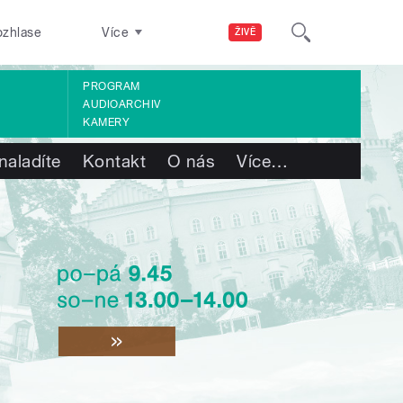
ozhlase
Více
ŽIVĚ
PROGRAM
AUDIOARCHIV
KAMERY
naladíte
Kontakt
O nás
Více
…