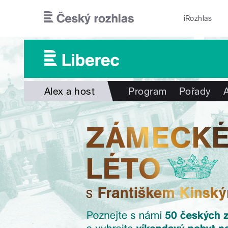
Přejít k hlavnímu obsahu
iRozhlas
Alex a host
Program
Pořady