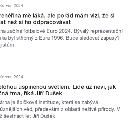
 červen 2024
renéřina mě láká, ale pořád mám vizi, že si
ívat než si ho odpracovávat
vna začíná fotbalové Euro 2024. Bývalý reprezentační
uka byl stříbrný z Eura 1996. Bude sledovat zápasy?
jistům.
 červen 2024
lohou ušpiněnou světlem. Lidé už neví, jak
ná tma, říká Jiří Dušek
rna je špičková instituce, která se zabývá
různějších věd, především z oblasti neživé přírody. V
už šestnáct let Jiří Dušek.