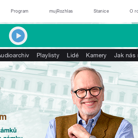
Program
mujRozhlas
Stanice
O r
Audioarchiv
Playlisty
Lidé
Kamery
Jak nás 