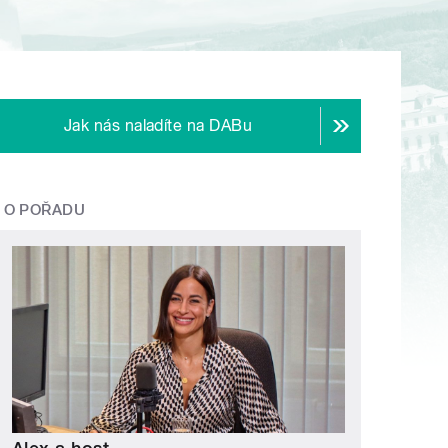
Jak nás naladíte na DABu
O POŘADU