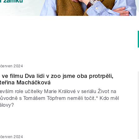
 červen 2024
 ve filmu Dva lidi v zoo jsme oba protrpěli,
ateřina Macháčková
devším role učitelky Marie Králové v seriálu Život na
původně s Tomášem Töpfrem neměli točit.“ Kdo měl
álovy?
 červen 2024