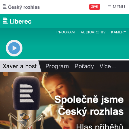
Přejít k hlavnímu obsahu
MENU
ŽIVĚ
PROGRAM
AUDIOARCHIV
KAMERY
Xaver a host
Program
Pořady
Více
…