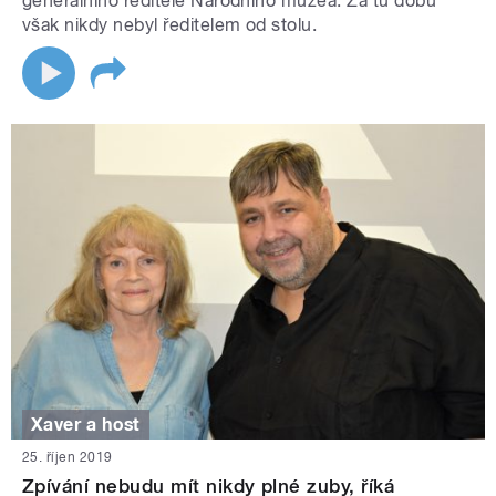
generálního ředitele Národního muzea. Za tu dobu
však nikdy nebyl ředitelem od stolu.
Xaver a host
25. říjen 2019
Zpívání nebudu mít nikdy plné zuby, říká