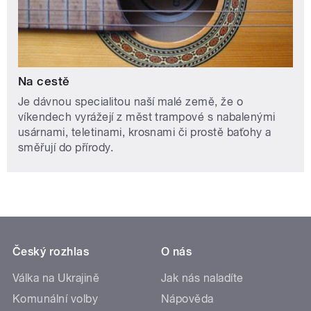
Na cestě
Je dávnou specialitou naší malé země, že o
víkendech vyrážejí z měst trampové s nabalenými
usárnami, teletinami, krosnami či prostě baťohy a
směřují do přírody.
Český rozhlas
O nás
Válka na Ukrajině
Jak nás naladíte
Komunální volby
Nápověda