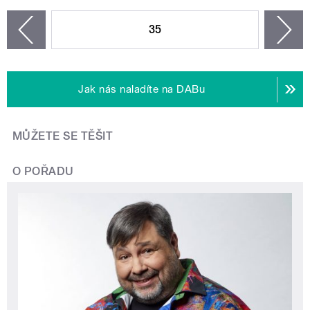
STRÁNKY
35
n
zí
Jak nás naladíte na DABu
MŮŽETE SE TĚŠIT
O POŘADU