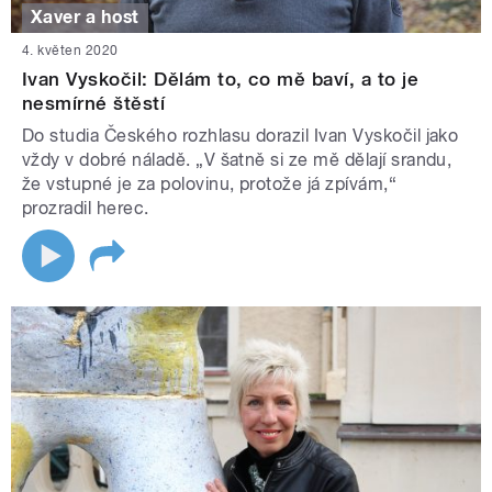
Xaver a host
4. květen 2020
Ivan Vyskočil: Dělám to, co mě baví, a to je
nesmírné štěstí
Do studia Českého rozhlasu dorazil Ivan Vyskočil jako
vždy v dobré náladě. „V šatně si ze mě dělají srandu,
že vstupné je za polovinu, protože já zpívám,“
prozradil herec.