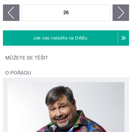
STRÁNKY
26
n
zí
Jak nás naladíte na DABu
MŮŽETE SE TĚŠIT
O POŘADU