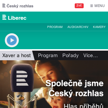
Přejít k hlavnímu obsahu
MENU
ŽIVĚ
PROGRAM
AUDIOARCHIV
KAMERY
Xaver a host
Program
Pořady
Více
…