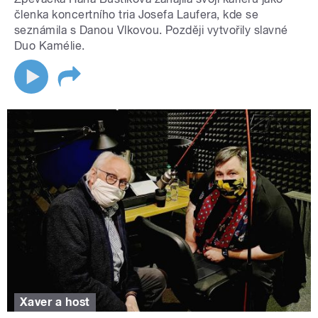
členka koncertního tria Josefa Laufera, kde se
seznámila s Danou Vlkovou. Později vytvořily slavné
Duo Kamélie.
Xaver a host