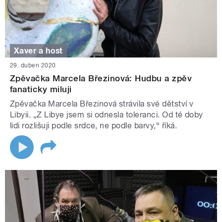
Xaver a host
29. duben 2020
Zpěvačka Marcela Březinová: Hudbu a zpěv
fanaticky miluji
Zpěvačka Marcela Březinová strávila své dětství v
Libyii. „Z Libye jsem si odnesla toleranci. Od té doby
lidi rozlišuji podle srdce, ne podle barvy,“ říká.