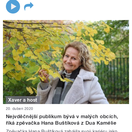
Xaver a host
20. duben 2020
Nejvděčnější publikum bývá v malých obcích,
říká zpěvačka Hana Buštíková z Dua Kamélie
Zpěvačka Hana Buštíková zahájila svoji kariéru jako