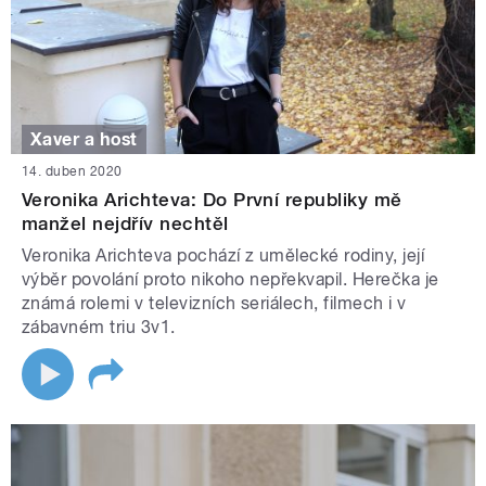
Xaver a host
14. duben 2020
Veronika Arichteva: Do První republiky mě
manžel nejdřív nechtěl
Veronika Arichteva pochází z umělecké rodiny, její
výběr povolání proto nikoho nepřekvapil. Herečka je
známá rolemi v televizních seriálech, filmech i v
zábavném triu 3v1.