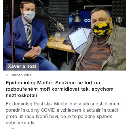
Xaver a host
21. duben 2020
Epidemiolog Maďar: Snažíme se loď na
rozbouřeném moři kormidlovat tak, abychom
neztroskotali
Epidemiolog Rastislav Maďar je v současnosti členem
poradní skupiny COVID a vzhledem k aktuální situaci
proto už řadu týdnů neví, co je to pořádný spánek
nebo víkendy.