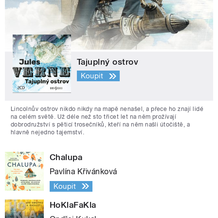
Tajuplný ostrov
Koupit
Lincolnův ostrov nikdo nikdy na mapě nenašel, a přece ho znají lidé
na celém světě. Už déle než sto třicet let na něm prožívají
dobrodružství s pěticí trosečníků, kteří na něm našli útočiště, a
hlavně nejedno tajemství.
Chalupa
Pavlína Křivánková
Koupit
HoKlaFaKla