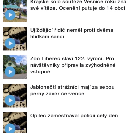
Krajské kolo soutěže Vesnice roku zná
své vítěze. Ocenění putuje do 14 obcí
Ujíždějící řidič neměl proti dvěma
hlídkám šanci
Zoo Liberec slaví 122. výročí. Pro
návštěvníky připravila zvýhodněné
vstupné
Jablonečtí strážníci mají za sebou
perný závěr července
Opilec zaměstnával policii celý den