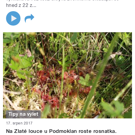
hned z 22 z...
Tipy na výlet
17. srpen 2017
Na Zlaté louce u Podmoklan roste rosnatka.