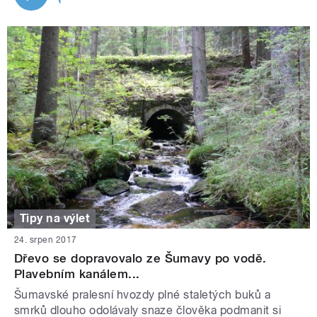
Tipy na výlet
24. srpen 2017
Dřevo se dopravovalo ze Šumavy po vodě.
Plavebním kanálem...
Šumavské pralesní hvozdy plné staletých buků a
smrků dlouho odolávaly snaze člověka podmanit si