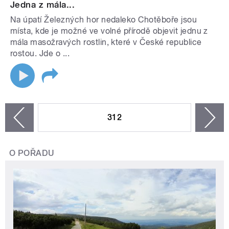
Jedna z mála...
Na úpatí Železných hor nedaleko Chotěboře jsou
místa, kde je možné ve volné přírodě objevit jednu z
mála masožravých rostlin, které v České republice
rostou. Jde o ...
STRÁNKY
312
n
zí
O POŘADU