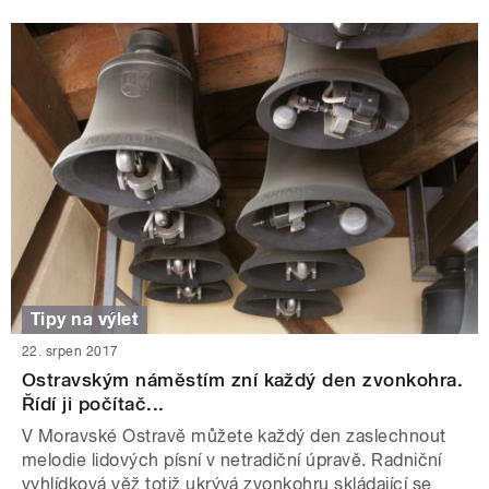
Tipy na výlet
22. srpen 2017
Ostravským náměstím zní každý den zvonkohra.
Řídí ji počítač...
V Moravské Ostravě můžete každý den zaslechnout
melodie lidových písní v netradiční úpravě. Radniční
vyhlídková věž totiž ukrývá zvonkohru skládající se