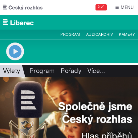
Přejít k hlavnímu obsahu
MENU
ŽIVĚ
PROGRAM
AUDIOARCHIV
KAMERY
Výlety
Program
Pořady
Více
…