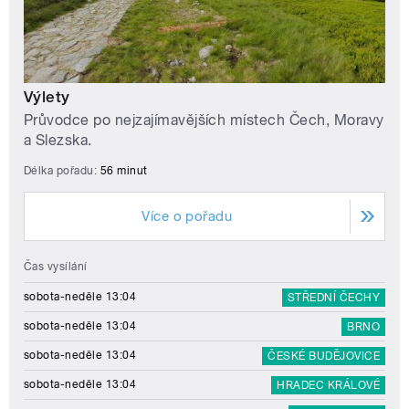
Výlety
Průvodce po nejzajímavějších místech Čech, Moravy
a Slezska.
Délka pořadu:
56 minut
Více o pořadu
Čas vysílání
sobota-neděle 13:04
STŘEDNÍ ČECHY
sobota-neděle 13:04
BRNO
sobota-neděle 13:04
ČESKÉ BUDĚJOVICE
sobota-neděle 13:04
HRADEC KRÁLOVÉ