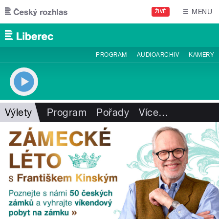
Přejít k hlavnímu obsahu
MENU
ŽIVĚ
PROGRAM
AUDIOARCHIV
KAMERY
Výlety
Program
Pořady
Více
…