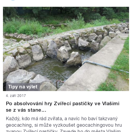
Tipy na výlet
4. září 2017
Po absolvování hry Zvířecí pastičky ve Vlašimi
se z vás stane...
Každý, kdo má rád zvířata, a navíc ho baví takzvaný
geocaching, si může vyzkoušet geocachingovou hru
zvanou Zvířecí pastičky. Zavede ho do města Vlašim