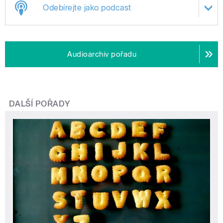
Odebírejte jako podcast
Audioarchiv pořadu
DALŠÍ POŘADY