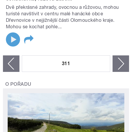
Dvě překrásné zahrady, ovocnou a růžovou, mohou
turisté navštívit v centru malé hanácké obce
Dřevnovice v nejjižnější části Olomouckého kraje.
Mohou se kochat pohle...
STRÁNKY
311
n
zí
O POŘADU