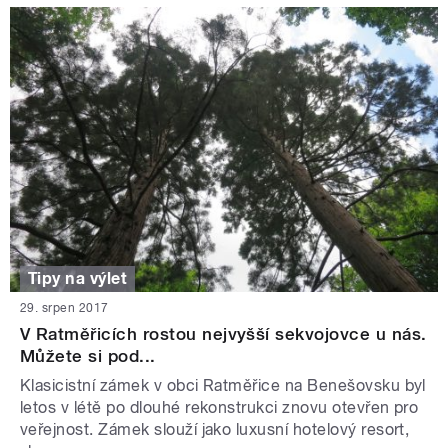
Tipy na výlet
29. srpen 2017
V Ratměřicích rostou nejvyšší sekvojovce u nás.
Můžete si pod...
Klasicistní zámek v obci Ratměřice na Benešovsku byl
letos v létě po dlouhé rekonstrukci znovu otevřen pro
veřejnost. Zámek slouží jako luxusní hotelový resort,