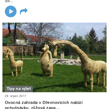
ale...
Tipy na výlet
29. srpen 2017
Ovocná zahrada v Dřevnovicích nabízí
ochutnávku, růžová zase...