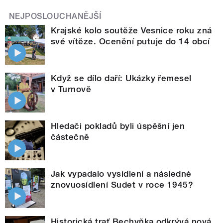
NEJPOSLOUCHANĚJŠÍ
Krajské kolo soutěže Vesnice roku zná
své vítěze. Ocenění putuje do 14 obcí
Když se dílo daří: Ukázky řemesel
v Turnově
Hledači pokladů byli úspěšní jen
částečně
Jak vypadalo vysídlení a následné
znovuosídlení Sudet v roce 1945?
Historická trať Bechyňka odkrývá nová