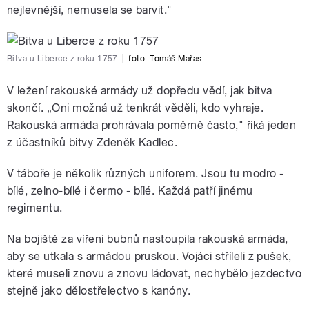
nejlevnější, nemusela se barvit."
Bitva u Liberce z roku 1757
|
foto: Tomáš Mařas
V ležení rakouské armády už dopředu vědí, jak bitva
skončí. „Oni možná už tenkrát věděli, kdo vyhraje.
Rakouská armáda prohrávala poměrně často," říká jeden
z účastníků bitvy Zdeněk Kadlec.
V táboře je několik různých uniforem. Jsou tu modro -
bílé, zelno-bílé i čermo - bílé. Každá patří jinému
regimentu.
Na bojiště za víření bubnů nastoupila rakouská armáda,
aby se utkala s armádou pruskou. Vojáci stříleli z pušek,
které museli znovu a znovu ládovat, nechybělo jezdectvo
stejně jako dělostřelectvo s kanóny.