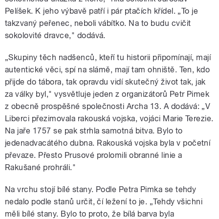
Pelíšek. K jeho výbavě patří i pár ptačích křídel. „To je
takzvaný peřenec, neboli vábítko. Na to budu cvičit
sokolovité dravce," dodává.
„Skupiny těch nadšenců, kteří tu historii připomínají, mají
autentické věci, spí na slámě, mají tam ohniště. Ten, kdo
přijde do tábora, tak opravdu vidí skutečný život tak, jak
za války byl," vysvětluje jeden z organizátorů Petr Pimek
z obecně prospěšné společnosti Archa 13. A dodává: „V
Liberci přezimovala rakouská vojska, vojáci Marie Terezie.
Na jaře 1757 se pak strhla samotná bitva. Bylo to
jedenadvacátého dubna. Rakouská vojska byla v početní
převaze. Přesto Prusové prolomili obranné linie a
Rakušané prohráli."
Na vrchu stojí bílé stany. Podle Petra Pimka se tehdy
nedalo podle stanů určit, čí ležení to je. „Tehdy všichni
měli bílé stany. Bylo to proto, že bílá barva byla