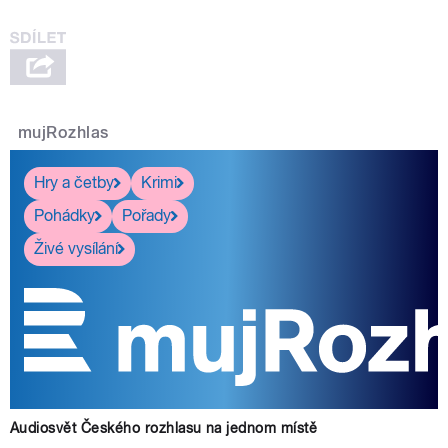
mujRozhlas
Hry a četby
Krimi
Pohádky
Pořady
Živé vysílání
Audiosvět Českého rozhlasu na jednom místě