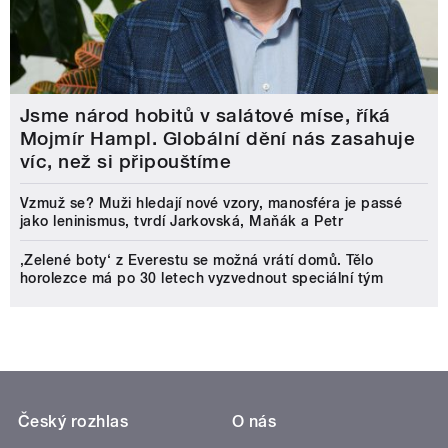
Jsme národ hobitů v salátové míse, říká
Mojmír Hampl. Globální dění nás zasahuje
víc, než si připouštíme
Vzmuž se? Muži hledají nové vzory, manosféra je passé
jako leninismus, tvrdí Jarkovská, Maňák a Petr
‚Zelené boty‘ z Everestu se možná vrátí domů. Tělo
horolezce má po 30 letech vyzvednout speciální tým
Český rozhlas
O nás