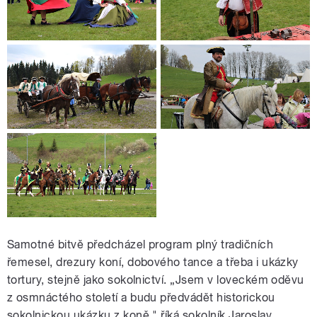
Samotné bitvě předcházel program plný tradičních
řemesel, drezury koní, dobového tance a třeba i ukázky
tortury, stejně jako sokolnictví. „Jsem v loveckém oděvu
z osmnáctého století a budu předvádět historickou
sokolnickou ukázku z koně," říká sokolník Jaroslav