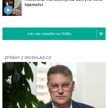
tajemství
Jak nás naladíte na DABu
ZPRÁVY Z IROZHLAS.CZ