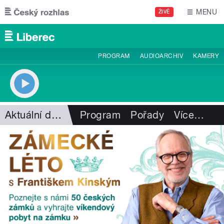
Přejít k hlavnímu obsahu
MENU
ŽIVĚ
PROGRAM
AUDIOARCHIV
KAMERY
Aktuální dění
Program
Pořady
Více
…