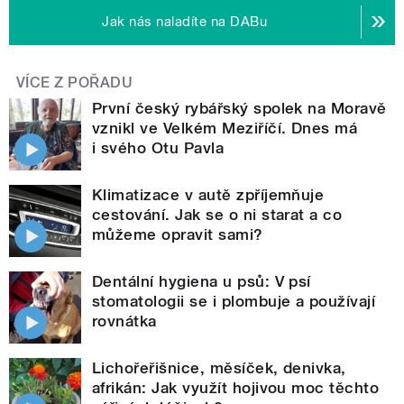
Jak nás naladíte na DABu
VÍCE Z POŘADU
První český rybářský spolek na Moravě
vznikl ve Velkém Meziříčí. Dnes má
i svého Otu Pavla
Klimatizace v autě zpříjemňuje
cestování. Jak se o ni starat a co
můžeme opravit sami?
Dentální hygiena u psů: V psí
stomatologii se i plombuje a používají
rovnátka
Lichořeřišnice, měsíček, denivka,
afrikán: Jak využít hojivou moc těchto