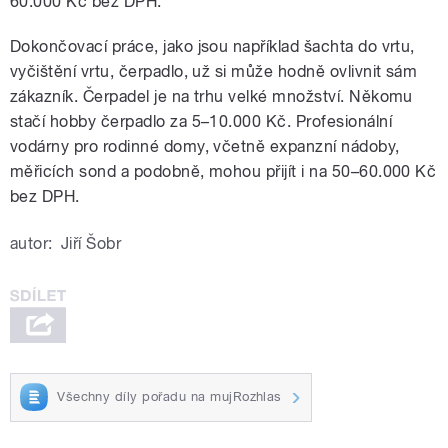
60.000 Kč bez DPH.“
Dokončovací práce, jako jsou například šachta do vrtu,
vyčištění vrtu, čerpadlo, už si může hodně ovlivnit sám
zákazník. Čerpadel je na trhu velké množství. Někomu
stačí hobby čerpadlo za 5–10.000 Kč. Profesionální
vodárny pro rodinné domy, včetně expanzní nádoby,
měřicích sond a podobně, mohou přijít i na 50–60.000 Kč
bez DPH.
autor:
Jiří Šobr
Všechny díly pořadu na mujRozhlas