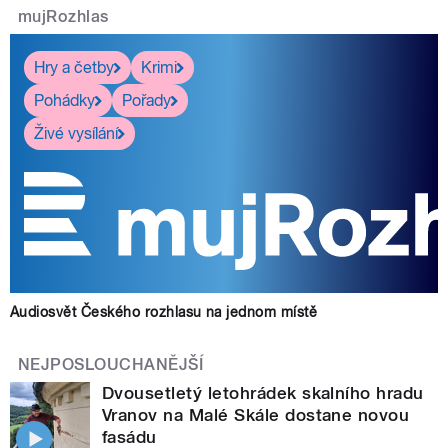
mujRozhlas
Hry a četby
Krimi
Pohádky
Pořady
Živé vysílání
Audiosvět Českého rozhlasu na jednom místě
NEJPOSLOUCHANĚJŠÍ
Dvousetletý letohrádek skalního hradu
Vranov na Malé Skále dostane novou
fasádu