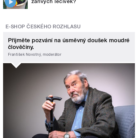
zářivých léčivek?
E-SHOP ČESKÉHO ROZHLASU
Přijměte pozvání na úsměvný doušek moudré
člověčiny.
František Novotný, moderátor