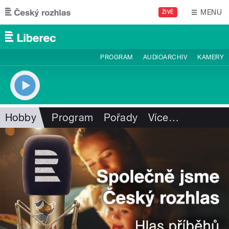
Přejít k hlavnímu obsahu
MENU
ŽIVĚ
PROGRAM
AUDIOARCHIV
KAMERY
Hobby
Program
Pořady
Více
…