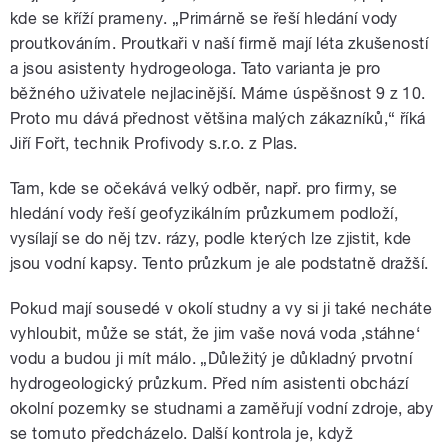
kde se kříží prameny. „Primárně se řeší hledání vody
proutkováním. Proutkaři v naší firmě mají léta zkušeností
a jsou asistenty hydrogeologa. Tato varianta je pro
běžného uživatele nejlacinější. Máme úspěšnost 9 z 10.
Proto mu dává přednost většina malých zákazníků,“ říká
Jiří Fořt, technik Profivody s.r.o. z Plas.
Tam, kde se očekává velký odběr, např. pro firmy, se
hledání vody řeší geofyzikálním průzkumem podloží,
vysílají se do něj tzv. rázy, podle kterých lze zjistit, kde
jsou vodní kapsy. Tento průzkum je ale podstatně dražší.
Pokud mají sousedé v okolí studny a vy si ji také necháte
vyhloubit, může se stát, že jim vaše nová voda ‚stáhne‘
vodu a budou ji mít málo. „Důležitý je důkladný prvotní
hydrogeologický průzkum. Před ním asistenti obchází
okolní pozemky se studnami a zaměřují vodní zdroje, aby
se tomuto předcházelo. Další kontrola je, když