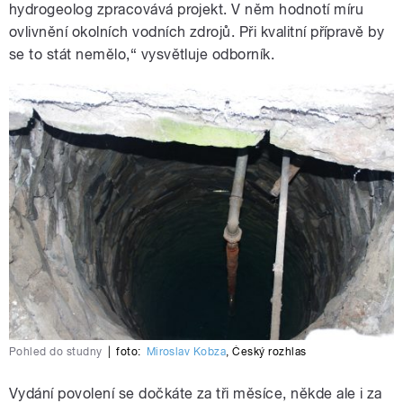
hydrogeolog zpracovává projekt. V něm hodnotí míru
ovlivnění okolních vodních zdrojů. Při kvalitní přípravě by
se to stát nemělo,“ vysvětluje odborník.
Pohled do studny
|
foto:
Miroslav Kobza
,
Český rozhlas
Vydání povolení se dočkáte za tři měsíce, někde ale i za