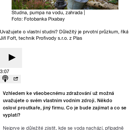
Studna, pumpa na vodu, zahrada |
Foto: Fotobanka Pixabay
Uvažujete o vlastní studni? Důležitý je prvotní průzkum, říká
Jiří Fořt, technik Profivody s.r.o. z Plas
3:07
Vzhledem ke všeobecnému zdražování už možná
uvažujete o svém vlastním vodním zdroji. Někdo
osloví proutkaře, jiný firmu. Co je bude zajímat a co se
vyplatí?
Nejprve je důležité zjistit, kde se voda nachází, případně