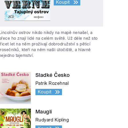
Koupit
Lincolnův ostrov nikdo nikdy na mapě nenašel, a
přece ho znají lidé na celém světě. Už déle než sto
třicet let na něm prožívají dobrodružství s pěticí
trosečníků, kteří na něm našli útočiště, a hlavně
nejedno tajemství.
Sladké Česko
Patrik Rozehnal
Koupit
Mauglí
Rudyard Kipling