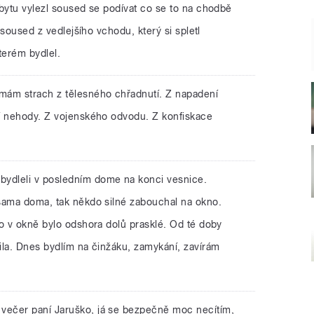
 bytu vylezl soused se podívat co se to na chodbě
í soused z vedlejšího vchodu, který si spletl
terém bydlel.
mám strach z tělesného chřadnutí. Z napadení
í nehody. Z vojenského odvodu. Z konfiskace
bydleli v posledním dome na konci vesnice.
sama doma, tak někdo silné zabouchal na okno.
lo v okně bylo odshora dolů prasklé. Od té doby
ila. Dnes bydlím na činžáku, zamykání, zavírám
 večer paní Jaruško, já se bezpečně moc necítím,