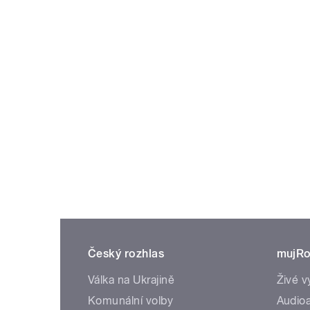
Český rozhlas
mujRo
Válka na Ukrajině
Živé v
Komunální volby
Audioa