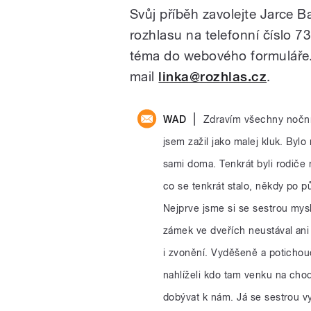
Svůj příběh zavolejte Jarce 
rozhlasu na telefonní číslo 
téma do webového formuláře. 
mail
linka@rozhlas.cz
.
|
WAD
Zdravím všechny noční l
jsem zažil jako malej kluk. Bylo
sami doma. Tenkrát byli rodiče 
co se tenkrát stalo, někdy po p
Nejprve jsme si se sestrou mys
zámek ve dveřích neustával ani
i zvonění. Vyděšeně a potichou
nahlíželi kdo tam venku na chod
dobývat k nám. Já se sestrou vy