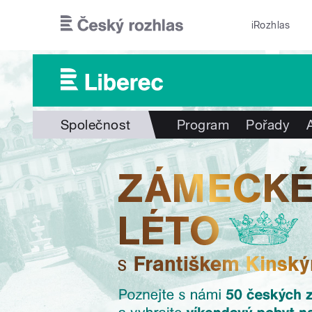
Přejít k hlavnímu obsahu
iRozhlas
Společnost
Program
Pořady