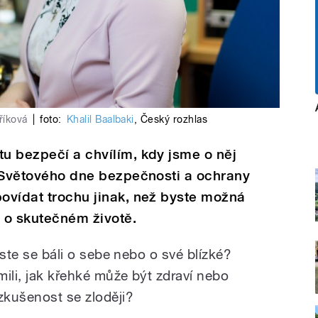
říková
|
foto:
Khalil Baalbaki
,
Český rozhlas
tu bezpečí a chvílím, kdy jsme o něj
ti Světového dne bezpečnosti a ochrany
povídat trochu jinak, než byste možná
e o skutečném životě.
 jste se báli o sebe nebo o své blízké?
omili, jak křehké může být zdraví nebo
zkušenost se zloději?