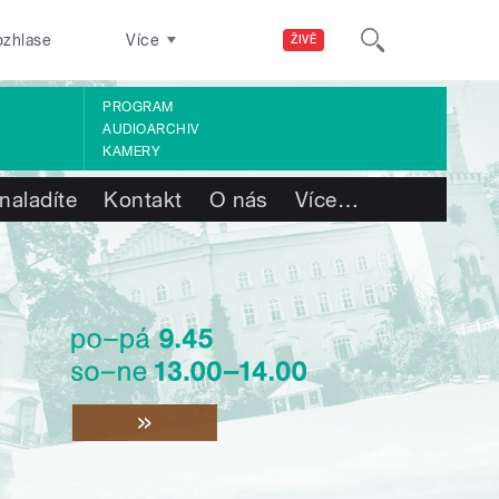
ozhlase
Více
ŽIVĚ
PROGRAM
AUDIOARCHIV
KAMERY
naladíte
Kontakt
O nás
Více
…