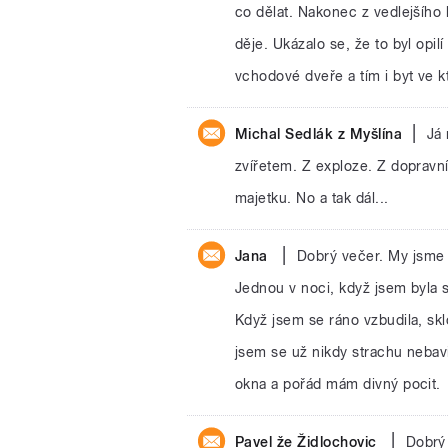
co dělat. Nakonec z vedlejšího
děje. Ukázalo se, že to byl opil
vchodové dveře a tím i byt ve k
|
Michal Sedlák z Myšlína
Já 
zvířetem. Z exploze. Z dopravn
majetku. No a tak dál...
|
Jana
Dobrý večer. My jsme 
Jednou v noci, když jsem byla 
Když jsem se ráno vzbudila, sk
jsem se už nikdy strachu nebav
okna a pořád mám divný pocit.
|
Pavel že Židlochovic
Dobrý