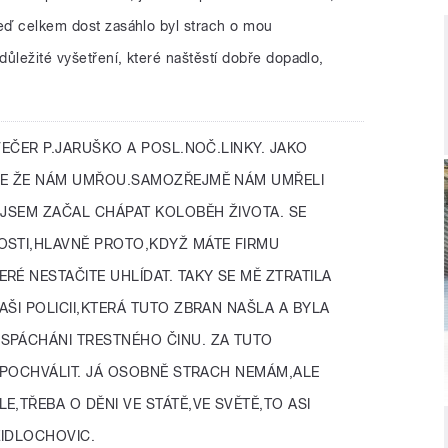
teď celkem dost zasáhlo byl strach o mou
ůležité vyšetření, které naštěstí dobře dopadlo,
EČER P.JARUŠKO A POSL.NOČ.LINKY. JAKO
ČE ŽE NÁM UMŘOU.SAMOZŘEJMĚ NÁM UMŘELI
 JSEM ZAČAL CHÁPAT KOLOBĚH ŽIVOTA. SE
OSTI,HLAVNĚ PROTO,KDYŽ MÁTE FIRMU
RÉ NESTAČITE UHLÍDAT. TAKY SE MĚ ZTRATILA
AŠI POLICII,KTERÁ TUTO ZBRAN NAŠLA A BYLA
SPÁCHÁNI TRESTNÉHO ČINU. ZA TUTO
I POCHVÁLIT. JÁ OSOBNĚ STRACH NEMÁM,ALE
,TŘEBA O DĚNI VE STÁTĚ,VE SVĚTĚ,TO ASI
ŽIDLOCHOVIC.