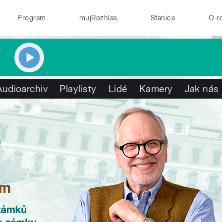
Program
mujRozhlas
Stanice
O r
Audioarchiv
Playlisty
Lidé
Kamery
Jak nás 