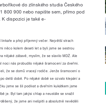
Barboříkové do zlínského studia Českého
731 800 900 nebo napište sem, přímo pod
K dispozici je také e-
inkaře a přeji příjemný večer. Největší strach
 mi něco kolem deseti let a byli jsme se sestrou
na nějaké zábavě, myslím, že se slavilo MDŽ. Ale
ůl noci nás probudilo nějaké šramocení za dveřmi.
leli, že se domů vracejí rodiče. Jenže šramocení o
 po delší době. Po nějaké době se ozvalo klepání a
čku jsme se šli podívat a dveřním kukátkem jsme
bě je. Byl tam jakýsi chlap a neustále se snažil
děšený, že jsme ani nešpitli a absolutně nevěděli