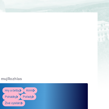
mujRozhlas
Hry a četby
Krimi
Pohádky
Pořady
Živé vysílání