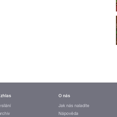
zhlas
O nás
ysílání
Jak nás naladíte
rchiv
Nápověda