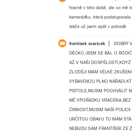
hlavně v této době, ale co mě 
kamarádku, která podstupovala d
takže už jsem opět v pohodě
|
frantisek svaricek
DOBRÝ V
DĚCKO JSEM SE BÁL O RODI
AŽ V NAŠI DOSPĚLOSTI,KDYŽ
ZLODĚJI MÁM VÉLKÉ ZKUŠEN
VYBAVENOU PLNO NÁŘADI,KTE
PISTOLE,MUSIM POCHVÁLIT N
MĚ VPOŘÁDKU VRÁCENA,BEZ 
ČINNOST,MUSIM NAŠI POLICI
URČITOU OBAVU TU MÁM STÁLE
NEBUDU SÁM.FRANTIŠEK ZE 