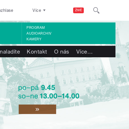
ozhlase
Více
ŽIVĚ
PROGRAM
AUDIOARCHIV
KAMERY
naladíte
Kontakt
O nás
Více
…