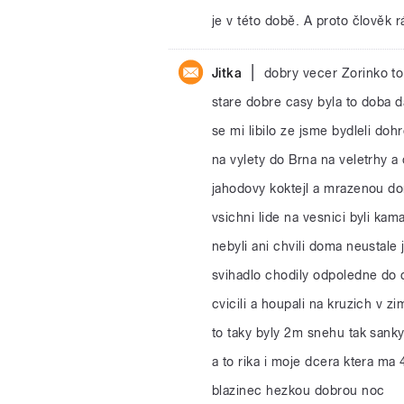
je v této době. A proto člověk 
|
Jitka
dobry vecer Zorinko to
stare dobre casy byla to doba d
se mi libilo ze jsme bydleli doh
na vylety do Brna na veletrhy 
jahodovy koktejl a mrazenou do
vsichni lide na vesnici byli kam
nebyli ani chvili doma neustale
svihadlo chodily odpoledne do 
cvicili a houpali na kruzich v 
to taky byly 2m snehu tak sanky
a to rika i moje dcera ktera ma 
blazinec hezkou dobrou noc