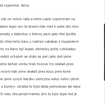
rád vzpomíná. Anna
 vite ze velice rada a velmi casto vzpominam na
aleko lepsi nez ta dnesni-lide meli k sobe bliz moc
romady s babickou s kterou jsem jako dite jezdila
a do mlecneho baru u nadrazi nakakao s loupackem
rtu na ktere byl kopec slehacky polity cokoladou
aradsti schazeli se dralo se peri jako deti jsme
 jsme behali venku hrali micove hry skakali pres
cviceni kde jsme skakali pres kozu pres kone
zime jsme vyuzili kazdou zamzzlou kaluz nebo rybnik
 a bunkry- zkratka to byla doba jednodussi ale lepsi
45 roku rika porad mamko driv to bylo lepsi ted je