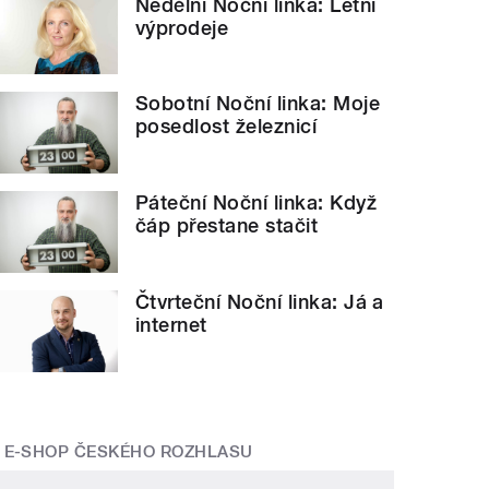
Nedělní Noční linka: Letní
výprodeje
Sobotní Noční linka: Moje
posedlost železnicí
Páteční Noční linka: Když
čáp přestane stačit
Čtvrteční Noční linka: Já a
internet
E-SHOP ČESKÉHO ROZHLASU