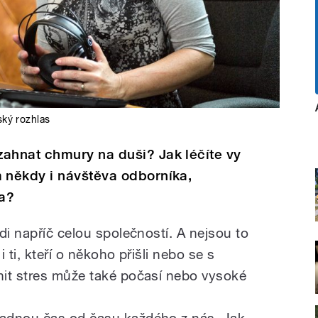
ký rozhlas
hnat chmury na duši? Jak léčíte vy
někdy i návštěva odborníka,
ra?
di napříč celou společností. A nejsou to
 ti, kteří o někoho přišli nebo se s
nit stres může také počasí nebo vysoké
adnou čas od času každého z nás. Jak