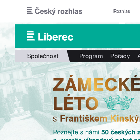
Přejít k hlavnímu obsahu
iRozhlas
Společnost
Program
Pořady