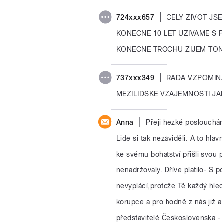
|
724xxx657
CELY ZIVOT JSE
KONECNE 10 LET UZIVAME S
KONECNE TROCHU ZIJEM TO
|
737xxx349
RADA VZPOMIN
MEZILIDSKE VZAJEMNOSTI JA
|
Anna
Přeji hezké poslouchán
Lide si tak nezáviděli. A to hla
ke svému bohatství přišli svou 
nenadržovaly. Dříve platilo- S p
nevyplácí,protože Tě každý hled
korupce a pro hodně z nás již a
představitelé Československa -