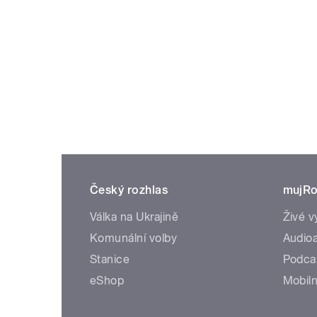
Český rozhlas
mujRo
Válka na Ukrajině
Živé v
Komunální volby
Audioa
Stanice
Podca
eShop
Mobiln