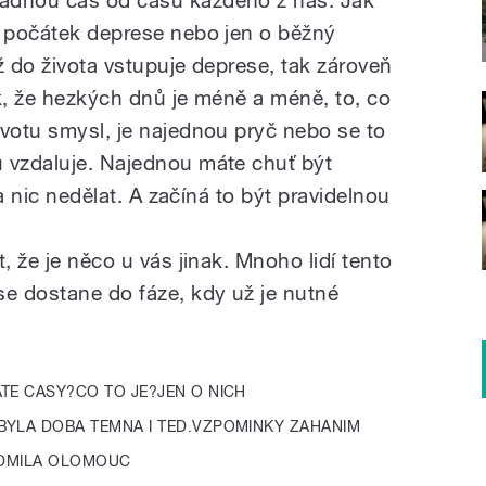
o počátek deprese nebo jen o běžný
yž do života vstupuje deprese, tak zároveň
ak, že hezkých dnů je méně a méně, to, co
ivotu smysl, je najednou pryč nebo se to
 vzdaluje. Najednou máte chuť být
 a nic nedělat. A začíná to být pravidelnou
, že je něco u vás jinak. Mnoho lidí tento
e dostane do fáze, kdy už je nutné
LATE CASY?CO TO JE?JEN O NICH
BYLA DOBA TEMNA I TED.VZPOMINKY ZAHANIM
LUDMILA OLOMOUC