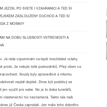
M JEZDIL PO SVETE I VZAHRANICI A TED SI
 PEJSKEM ZASLOUZENY DUCHOD A TED SI
NDA Z MORAVY
AM NA DOBU SLUSNOSTI VSTRICNOSTI A
NA
í. Já ráda vzpomínám na lepší mezilidské vztahy.
vně proto, že nebylo tolik podvodníků. Přeji všem co
pracovitostí. Soudy byly spravedlivé a nikomu
odstivostí nejdál dojdeš. Dnes být podstivý se
í jen využít pro sebe. No je to doba tunelářů,
ni vlastenectví nic neznamená. Takto nás naši
 dnes již Česka zaprodali. Jen málo toho dobrého