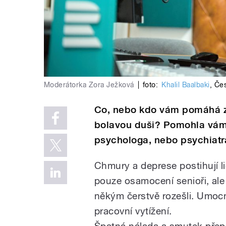
Moderátorka Zora Ježková
|
foto:
Khalil Baalbaki
,
Čes
Co, nebo kdo vám pomáhá za
bolavou duši? Pomohla vám 
psychologa, nebo psychiat
Chmury a deprese postihují li
pouze osamocení senioři, ale i
někým čerstvě rozešli. Umoc
pracovní vytížení.
Špatná nálada a smutek přep