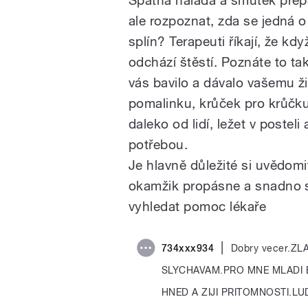
ale rozpoznat, zda se jedná 
splín? Terapeuti říkají, že kd
odchází štěstí. Poznáte to t
vás bavilo a dávalo vašemu ž
pomalinku, krůček pro krůčku
daleko od lidí, ležet v posteli
potřebou.
Je hlavně důležité si uvědomit
okamžik propásne a snadno s
vyhledat pomoc lékaře
|
734xxx934
Dobry vecer.Z
SLYCHAVAM.PRO MNE MLADI 
HNED A ZIJI PRITOMNOSTI.