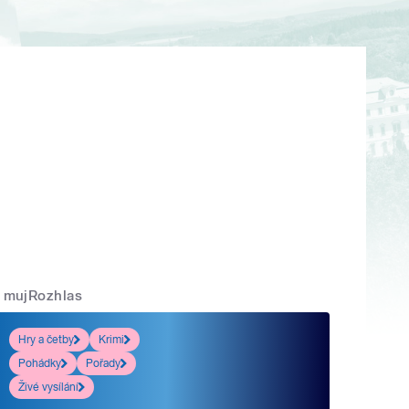
mujRozhlas
Hry a četby
Krimi
Pohádky
Pořady
Živé vysílání