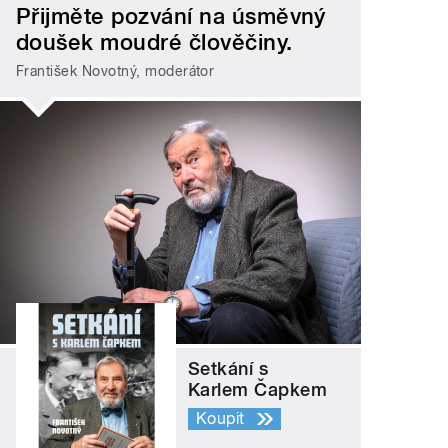
Přijměte pozvání na úsměvný
doušek moudré člověčiny.
František Novotný, moderátor
Setkání s
Karlem Čapkem
Koupit