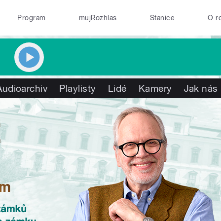
Program
mujRozhlas
Stanice
O r
Audioarchiv
Playlisty
Lidé
Kamery
Jak nás 