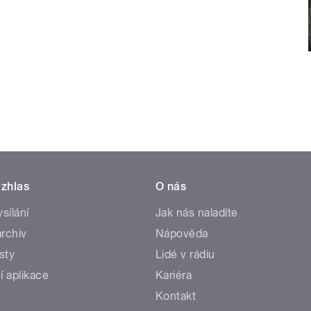
zhlas
O nás
ysílání
Jak nás naladíte
rchiv
Nápověda
sty
Lidé v rádiu
í aplikace
Kariéra
Kontakt