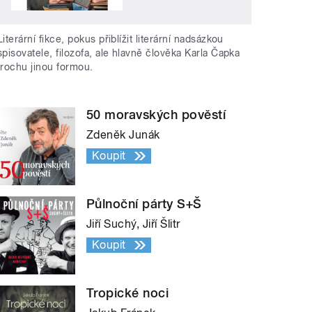
Literární fikce, pokus přiblížit literární nadsázkou
spisovatele, filozofa, ale hlavně člověka Karla Čapka
trochu jinou formou.
50 moravských pověstí
Zdeněk Junák
Koupit
Půlnoční párty S+Š
Jiří Suchý, Jiří Šlitr
Koupit
Tropické noci