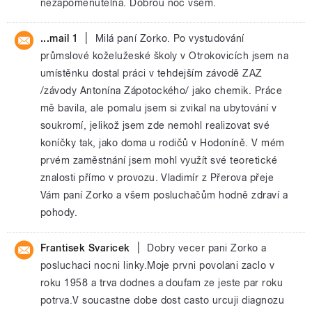
nezapomenutelná. Dobrou noc všem.
|
...mail 1
Milá paní Zorko. Po vystudování
průmslové koželužeské školy v Otrokovicích jsem na
umístěnku dostal práci v tehdejším závodě ZAZ
/závody Antonína Zápotockého/ jako chemik. Práce
mě bavila, ale pomalu jsem si zvikal na ubytování v
soukromí, jelikož jsem zde nemohl realizovat své
koníčky tak, jako doma u rodičů v Hodoníně. V mém
prvém zaměstnání jsem mohl využít své teoretické
znalosti přímo v provozu. Vladimír z Přerova přeje
Vám paní Zorko a všem posluchačům hodně zdraví a
pohody.
|
Frantisek Svaricek
Dobry vecer pani Zorko a
posluchaci nocni linky.Moje prvni povolani zaclo v
roku 1958 a trva dodnes a doufam ze jeste par roku
potrva.V soucastne dobe dost casto urcuji diagnozu