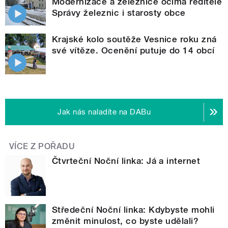
Modernizace a železnice očima ředitele
Správy železnic i starosty obce
Krajské kolo soutěže Vesnice roku zná
své vítěze. Ocenění putuje do 14 obcí
Jak nás naladíte na DABu
VÍCE Z POŘADU
Čtvrteční Noční linka: Já a internet
Středeční Noční linka: Kdybyste mohli
změnit minulost, co byste udělali?