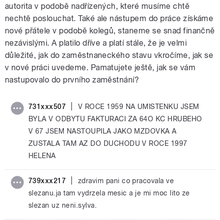
autorita v podobě nadřízených, které musíme chtě
nechtě poslouchat. Také ale nástupem do práce získáme
nové přátele v podobě kolegů, staneme se snad finančně
nezávislými. A platilo dříve a platí stále, že je velmi
důležité, jak do zaměstnaneckého stavu vkročíme, jak se
v nové práci uvedeme. Pamatujete ještě, jak se vám
nastupovalo do prvního zaměstnání?
|
731xxx507
V ROCE 1959 NA UMISTENKU JSEM
BYLA V ODBYTU FAKTURACI ZA 64O KC HRUBEHO
V 67 JSEM NASTOUPILA JAKO MZDOVKA A
ZUSTALA TAM AZ DO DUCHODU V ROCE 1997
HELENA
|
739xxx217
zdravim pani co pracovala ve
slezanu.ja tam vydrzela mesic a je mi moc lito ze
slezan uz neni.sylva.