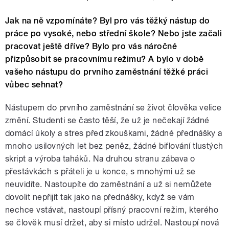
Jak na ně vzpomínáte? Byl pro vás těžký nástup do
práce po vysoké, nebo střední škole? Nebo jste začali
pracovat ještě dříve? Bylo pro vás náročné
přizpůsobit se pracovnímu režimu? A bylo v době
vašeho nástupu do prvního zaměstnání těžké práci
vůbec sehnat?
Nástupem do prvního zaměstnání se život člověka velice
změní. Studenti se často těší, že už je nečekají žádné
domácí úkoly a stres před zkouškami, žádné přednášky a
mnoho usilovných let bez peněz, žádné biflování tlustých
skript a výroba taháků. Na druhou stranu zábava o
přestávkách s přáteli je u konce, s mnohými už se
neuvidíte. Nastoupíte do zaměstnání a už si nemůžete
dovolit nepřijít tak jako na přednášky, když se vám
nechce vstávat, nastoupí přísný pracovní režim, kterého
se člověk musí držet, aby si místo udržel. Nastoupí nová