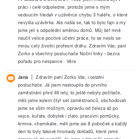
práci i celé odpoledne, protože jsme s mým
vedoucím hledali v uzávěrce chybu 3 haléře, o které
nevyšla uzávěrka. Ale našla se, tak to bylo fajn a my
jsme jeli s odpolední směnou domů. Můj šéf mně
naučil velice poctivé účetní práce, to se neslo se
mnou celý životní profesní dráhu. Zdravím Vás, paní
Zorko a všechny posluchače Noční linky - bezva
pořadu pro nespavce . Věra
|
Jana
Zdravím paní Zorko Vás, i ostatní
posluchače. Já jsem nastoupila do prvního
zaměstnání před 48 lety, to ještě nebyly počítače,
měli jsme kolem čtyř set zaměstnanců, obchodovali
jsme se vším možným, opravdu od železa až po
vejce, kuřata, dobytek i zlato, pracovní pomůcky,
krmiva, chemikálie, měli jsme asi 8 poboček a každý
den to byly takové hromady dokladů, které jsme