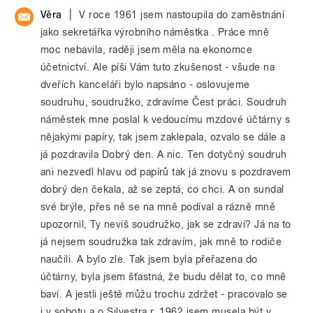
|
Věra
V roce 1961 jsem nastoupila do zaměstnání
jako sekretářka výrobního náměstka . Práce mně
moc nebavila, raději jsem měla na ekonomce
účetnictví. Ale píši Vám tuto zkušenost - všude na
dveřích kanceláři bylo napsáno - oslovujeme
soudruhu, soudružko, zdravíme Čest práci. Soudruh
náměstek mne poslal k vedoucímu mzdové účtárny s
nějakými papíry, tak jsem zaklepala, ozvalo se dále a
já pozdravila Dobrý den. A nic. Ten dotyčný soudruh
ani nezvedl hlavu od papírů tak já znovu s pozdravem
dobrý den čekala, až se zeptá, co chci. A on sundal
své brýle, přes ně se na mně podíval a rázně mně
upozornil, Ty nevíš soudružko, jak se zdraví? Já na to
já nejsem soudružka tak zdravím, jak mně to rodiče
naučili. A bylo zle. Tak jsem byla přeřazena do
účtárny, byla jsem šťastná, že budu dělat to, co mně
baví. A jestli ještě můžu trochu zdržet - pracovalo se
i v sobotu a o Silvestra r. 1962 jsem musela být v