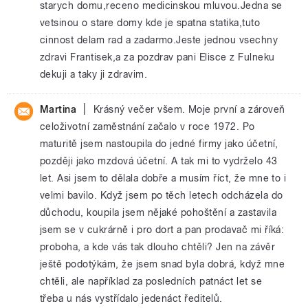
starych domu,receno medicinskou mluvou.Jedna se
vetsinou o stare domy kde je spatna statika,tuto
cinnost delam rad a zadarmo.Jeste jednou vsechny
zdravi Frantisek,a za pozdrav pani Elisce z Fulneku
dekuji a taky ji zdravim.
|
Martina
Krásný večer všem. Moje první a zároveň
celoživotní zaměstnání začalo v roce 1972. Po
maturitě jsem nastoupila do jedné firmy jako účetní,
později jako mzdová účetní. A tak mi to vydrželo 43
let. Asi jsem to dělala dobře a musím říct, že mne to i
velmi bavilo. Když jsem po těch letech odcházela do
důchodu, koupila jsem nějaké pohoštění a zastavila
jsem se v cukrárně i pro dort a pan prodavač mi říká:
proboha, a kde vás tak dlouho chtěli? Jen na závěr
ještě podotýkám, že jsem snad byla dobrá, když mne
chtěli, ale například za posledních patnáct let se
třeba u nás vystřídalo jedenáct ředitelů.