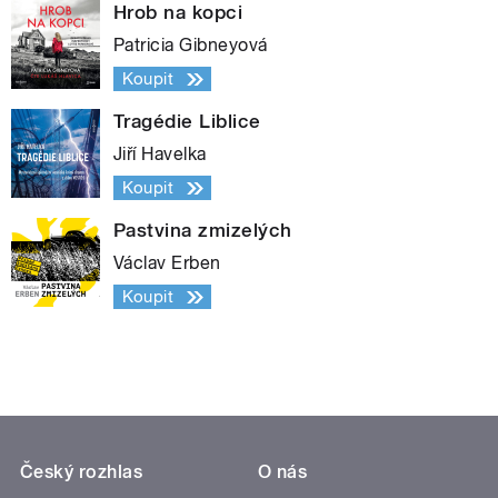
Hrob na kopci
Patricia Gibneyová
Koupit
Tragédie Liblice
Jiří Havelka
Koupit
Pastvina zmizelých
Václav Erben
Koupit
Český rozhlas
O nás