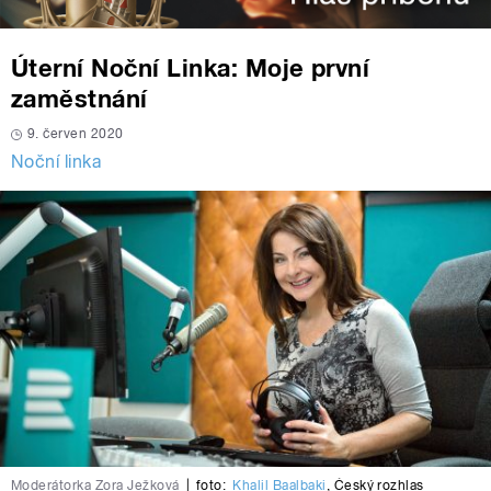
Úterní Noční Linka: Moje první
zaměstnání
9. červen 2020
Noční linka
Moderátorka Zora Ježková
|
foto:
Khalil Baalbaki
,
Český rozhlas