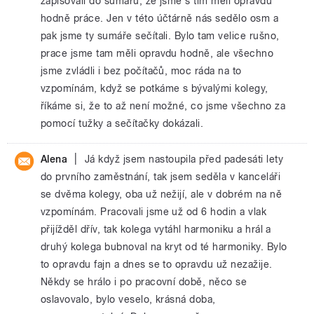
zapisovali do sumářů, že jsme s tím měli opravdu
hodně práce. Jen v této účtárně nás sedělo osm a
pak jsme ty sumáře sečítali. Bylo tam velice rušno,
prace jsme tam měli opravdu hodně, ale všechno
jsme zvládli i bez počítačů, moc ráda na to
vzpomínám, když se potkáme s bývalými kolegy,
říkáme si, že to až není možné, co jsme všechno za
pomocí tužky a sečítačky dokázali.
|
Alena
Já když jsem nastoupila před padesáti lety
do prvního zaměstnání, tak jsem seděla v kanceláři
se dvěma kolegy, oba už nežijí, ale v dobrém na ně
vzpomínám. Pracovali jsme už od 6 hodin a vlak
přijížděl dřív, tak kolega vytáhl harmoniku a hrál a
druhý kolega bubnoval na kryt od té harmoniky. Bylo
to opravdu fajn a dnes se to opravdu už nezažije.
Někdy se hrálo i po pracovní době, něco se
oslavovalo, bylo veselo, krásná doba,