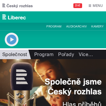
Přejít k hlavnímu obsahu
MENU
ŽIVĚ
PROGRAM
AUDIOARCHIV
KAMERY
Společnost
Program
Pořady
Více
…