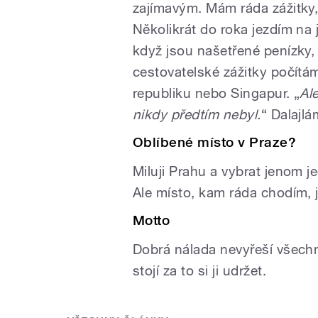
zajímavým. Mám ráda zážitky
Několikrát do roka jezdím na
když jsou našetřené penízky, 
cestovatelské zážitky počítá
republiku nebo Singapur. „
Al
nikdy předtím nebyl.
“ Dalajlá
Oblíbené místo v Praze?
Miluji Prahu a vybrat jenom j
Ale místo, kam ráda chodím, j
Motto
Dobrá nálada nevyřeší všechny 
stojí za to si ji udržet.