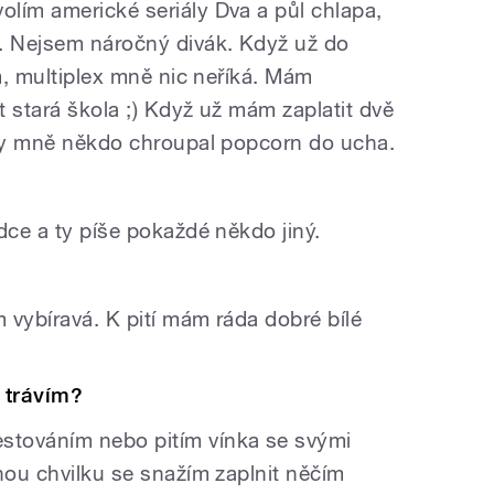
lím americké seriály Dva a půl chlapa,
 Nejsem náročný divák. Když už do
lm, multiplex mně nic neříká. Mám
 stará škola ;) Když už mám zaplatit dvě
aby mně někdo chroupal popcorn do ucha.
dce a ty píše pokaždé někdo jiný.
?
 vybíravá. K pití mám ráda dobré bílé
 trávím?
továním nebo pitím vínka se svými
nou chvilku se snažím zaplnit něčím