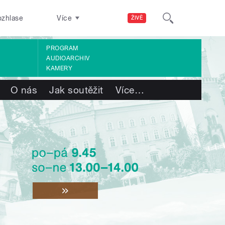
ozhlase
Více
ŽIVĚ
PROGRAM
AUDIOARCHIV
KAMERY
O nás
Jak soutěžit
Více
…