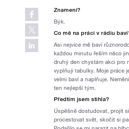
Znamení?
Býk.
Co mě na práci v rádiu baví
Asi nejvíce mě baví různorod
každou minutu řeším něco ji
druhý den chystám akci pro 
vyplňuji tabulky. Moje práce j
velmi baví a naplňuje. Neměni
ten nejlepší tým.
Předtím jsem stihla?
Úspěšně dostudovat, projít s
procestovat svět, skočit si p
Podařilo se mi narazit na blbce