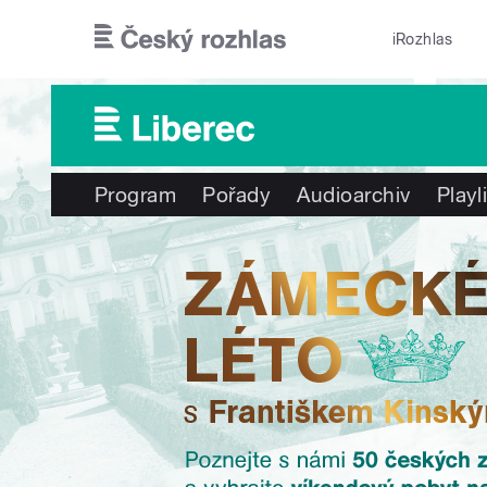
Přejít k hlavnímu obsahu
iRozhlas
Program
Pořady
Audioarchiv
Playl