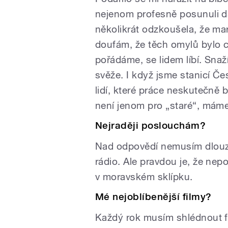
nejenom profesně posunuli dá
několikrát odzkoušela, že ma
doufám, že těch omylů bylo 
pořádáme, se lidem líbí. Sna
svěže. I když jsme stanicí Č
lidí, které práce neskutečně b
není jenom pro „staré“, máme
Nejraději poslouchám?
Nad odpovědí nemusím dlouz
rádio. Ale pravdou je, že ne
v moravském sklípku.
Mé nejoblíbenější filmy?
Každý rok musím shlédnout f