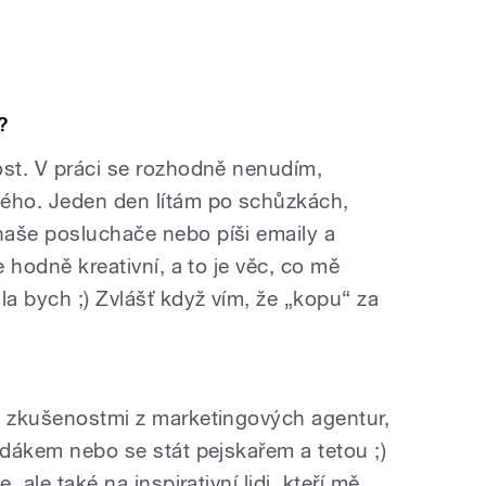
?
ost. V práci se rozhodně nenudím,
ného. Jeden den lítám po schůzkách,
naše posluchače nebo píši emaily a
e hodně kreativní, a to je věc, co mě
la bych ;) Zvlášť když vím, že „kopu“ za
i zkušenostmi z marketingových agentur,
adákem nebo se stát pejskařem a tetou ;)
, ale také na inspirativní lidi, kteří mě