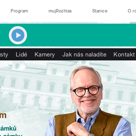
Program
mujRozhlas
Stanice
O r
isty
Lidé
Kamery
Jak nás naladíte
Kontakt