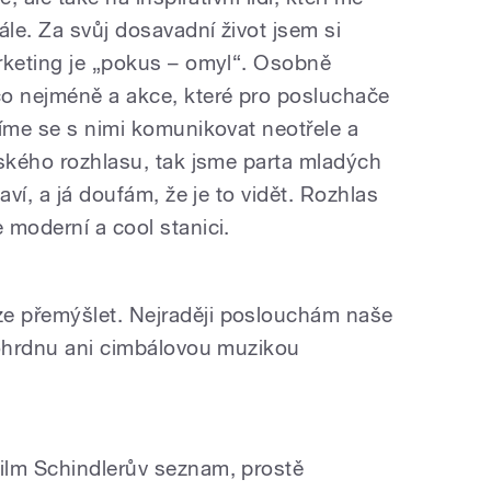
le. Za svůj dosavadní život jsem si
rketing je „pokus – omyl“. Osobně
co nejméně a akce, které pro posluchače
žíme se s nimi komunikovat neotřele a
eského rozhlasu, tak jsme parta mladých
aví, a já doufám, že je to vidět. Rozhlas
 moderní a cool stanici.
e přemýšlet. Nejraději poslouchám naše
pohrdnu ani cimbálovou muzikou
ilm Schindlerův seznam, prostě