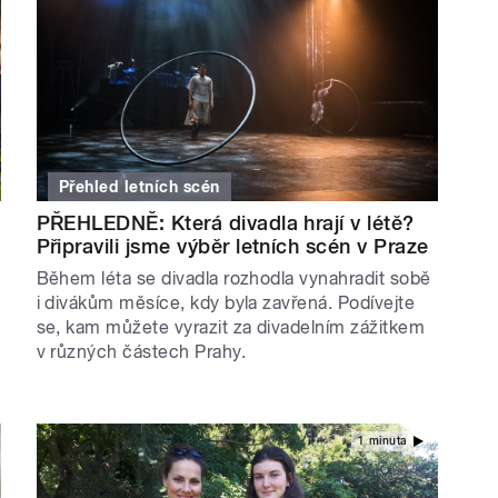
Přehled letních scén
PŘEHLEDNĚ: Která divadla hrají v létě?
Připravili jsme výběr letních scén v Praze
Během léta se divadla rozhodla vynahradit sobě
i divákům měsíce, kdy byla zavřená. Podívejte
se, kam můžete vyrazit za divadelním zážitkem
v různých částech Prahy.
1 minuta