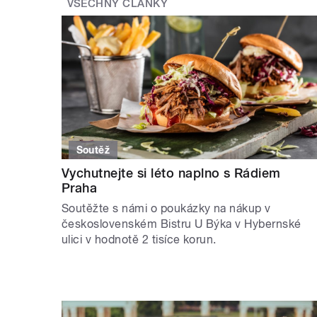
VŠECHNY ČLÁNKY
Soutěž
Vychutnejte si léto naplno s Rádiem
Praha
Soutěžte s námi o poukázky na nákup v
československém Bistru U Býka v Hybernské
ulici v hodnotě 2 tisíce korun.