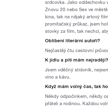
srdcovka. Jako oddechovku vo
Znovu 20 nebo Sex ve městě.
kina, tak na nějaký artový fi
promítačský průkaz, jsem holt
stovky za film, tak nechci, 
Oblíbení literární autoři?
Nejčastěji čtu cestovní průvo
K jídlu a pití mám nejraději
Jsem vděčný strávník, nejsem
víno a kávu.
Když mám volný čas, tak ho
Někdy odpočinkem, někdy ces
přáteli a rodinou. Každou vol